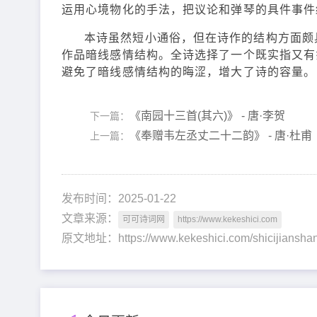
运用心境物化的手法，把议论和弹琴的具件事件
本诗虽然短小通俗，但在诗作的结构方面颇
作品暗线感情结构。全诗选择了一个既实指又有
避免了暗线感情结构的晦涩，增大了诗的容量。
《南园十三首(其六)》 - 唐·李贺
下一篇：
《奉赠韦左丞丈二十二韵》 - 唐·杜甫
上一篇：
发布时间：2025-01-22
文章来源：
可可诗词网
https://www.kekeshici.com
原文地址：https://www.kekeshici.com/shicijian