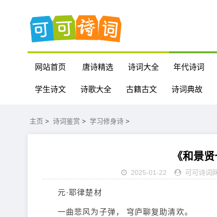
网站首页
唐诗精选
诗词大全
年代诗词
学生诗文
诗歌大全
古籍古文
诗词典故
主页
>
诗词鉴赏
>
学习修身诗
>
《和景贤七
2025-01-22
可可诗词
元·耶律楚材
一曲悲风为子弹， 穹庐聊复助清欢。