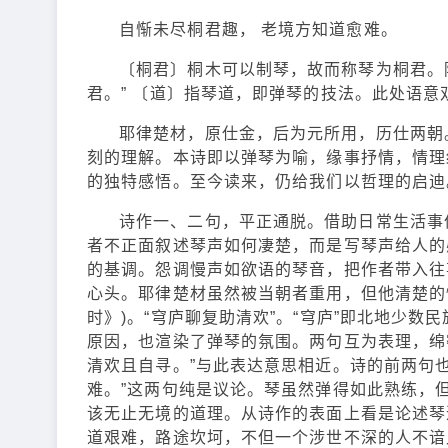
自惭未尽桐君趣， 老境方知道愈难。
〔桐君〕桐木可以制琴，故而称琴为桐君。
君。” 〔道〕指琴道，即弹琴的技法。此处语意
耶律楚材，原仕金，后为元所用，历仕两朝
刻的理解。本诗即以弹琴为喻，缘事抒情，情理
的独特感悟。至今读来，仍给我们以哲理的启迪
诗作一、二句，平正通脱。借助日常生活事
者不正面叙述琴声如何凄楚，而是写琴声给人的
的基调。怨调慢声如欲语的琴音，把作者带入往
心头。耶律楚材虽然被当朝者重用，但他清楚的懂
时》)。“穹庐聊复助清欢”。“穹庐”即北地少
原因，也渲染了弹琴的氛围。两句互为表理，绵
清欢且自寻。”与此表达意思相近。诗的前两句
难。”这两句纯是议论。琴虽然弹得如此熟练，
该无止无境的道理。从诗作的表面上看是论述琴道
道艰难，路途坎坷，不但一个涉世不深的人不谙