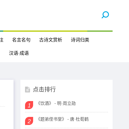
注
名言名句
古诗文赏析
诗词归类
汉语·成语
点击排行
《饮酒》 - 明·周立勋
1
《题弟侄书堂》 - 唐·杜荀鹤
2