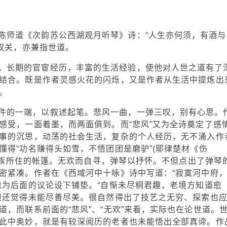
陈师道《次韵苏公西湖观月听琴》诗：“人生亦何须，有酒与
双关，亦兼指世道。
。长期的官宦经历，丰富的生活经验，使他对人世之道有了
结合。既是作者灵感火花的闪烁，又是作者从生活中提炼出
。
件的一端，以叙述起笔。悲风一曲，一弹三叹，别有心思。
感受，一面着墨，而两面俱到。而“悲风”又为全诗奠定了感
事的沉思，动荡的社会生活，复杂的个人经历，无不涌入作
得“功名赚得头如雪，不悟团团是磨驴”(耶律楚材《伤
数民族所住的帐篷。无欢而自寻，弹琴以抒怀。不但点出了弹琴
密紧凑。作者在《西域河中十咏》诗中写道：“寂寞河中府
也为后面的议论设下铺垫。“自惭未尽桐君趣，老境方知道愈
但还觉得未能尽善尽美。很自然得出了技艺之无穷、探索也
，而联系前面的“悲风”、“无欢”来看，实际也在论世道。
此中奥妙，就是有较深阅历的老者也未能悟出全部真谛。作