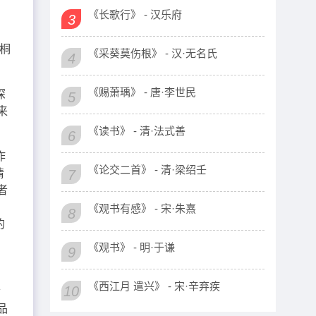
《长歌行》 - 汉乐府
3
桐
《采葵莫伤根》 - 汉·无名氏
4
《赐萧瑀》 - 唐·李世民
深
5
来
《读书》 - 清·法式善
6
作
《论交二首》 - 清·梁绍壬
情
7
者
《观书有感》 - 宋·朱熹
8
的
，
《观书》 - 明·于谦
9
应
《西江月 遣兴》 - 宋·辛弃疾
10
世
品