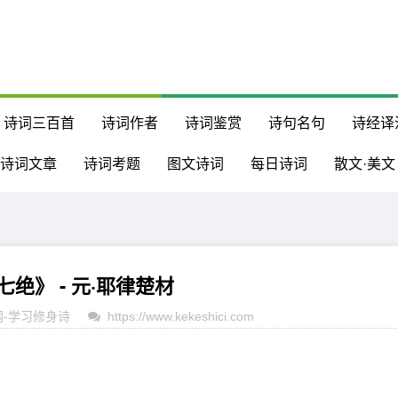
诗词三百首
诗词作者
诗词鉴赏
诗句名句
诗经译
诗词文章
诗词考题
图文诗词
每日诗词
散文·美文
绝》 - 元·耶律楚材
网
-
学习修身诗
https://www.kekeshici.com