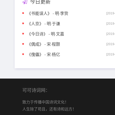
今日更新
《书能误人》 - 明·李贽
[2019
《人京》 - 明·于谦
[2019
《今日诗》 - 明·文嘉
[2019
《偶成》 - 宋·程颢
[2019
《傀儡》 - 宋·杨亿
[2019
可可诗词网：
致力于传播中国诗词文化！
人生除了苟且，还有诗和远方！