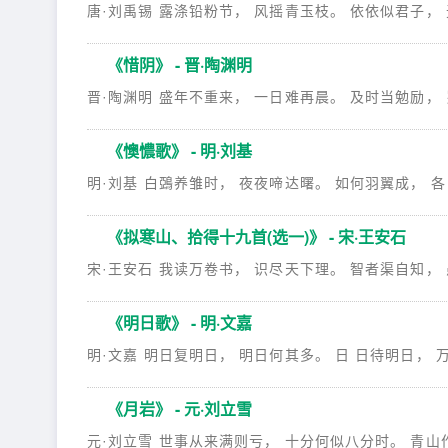
唐·刘禹锡 露涤铅粉节， 风摇青玉枝。 依依似君子， 
《惜阴》 - 晋·陶渊明
晋·陶渊明 盛年不重来， 一日难再晨。 及时当勉励， 岁
《懊憹歌》 - 明·刘基
明·刘基 白鵶养雏时， 夜夜啼达曙。 如何羽翼成， 各
《拟寒山、拾得十九首(选一)》 - 宋·王安石
宋·王安石 我读万卷书， 识尽天下理。 智者渠自知， 愚
《明日歌》 - 明·文嘉
明·文嘉 明日复明日， 明日何其多。 日 日待明日， 万
《月岩》 - 元·刘立雪
元·刘立雪 世事从来满则亏， 十分何似八分时。 青山作