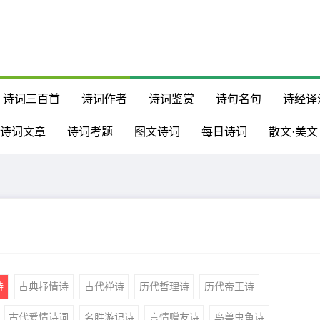
诗词三百首
诗词作者
诗词鉴赏
诗句名句
诗经译
诗词文章
诗词考题
图文诗词
每日诗词
散文·美文
诗
古典抒情诗
古代禅诗
历代哲理诗
历代帝王诗
古代爱情诗词
名胜游记诗
言情赠友诗
鸟兽虫鱼诗