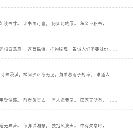
读盈寸。 读书虽可喜， 何如躬践履。 积金不积书， ......
莲根自矗矗。 这首民谣，托物喻理，告诫人们不要过份......
短浸溪，松间沙路净无泥，萧萧暮雨子规啼。 谁道人......
受侵诬。 前者隳官去， 有人适我闾。 田家无所有， ......
无异营。 每弹潇湘瑟， 独抱风波声。 中有失意吟， ......