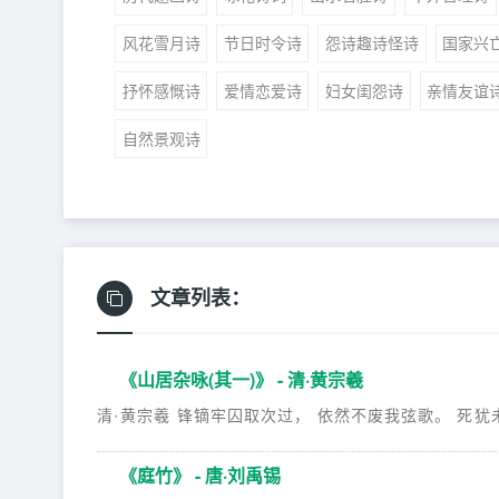
风花雪月诗
节日时令诗
怨诗趣诗怪诗
国家兴
抒怀感慨诗
爱情恋爱诗
妇女闺怨诗
亲情友谊
自然景观诗
文章列表：
《山居杂咏(其一)》 - 清·黄宗羲
清·黄宗羲 锋镝牢囚取次过， 依然不废我弦歌。 死犹未
《庭竹》 - 唐·刘禹锡