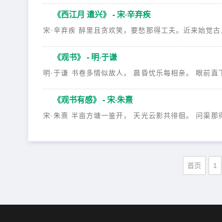
《西江月 遣兴》 - 宋·辛弃疾
宋·辛弃疾 醉里且贪欢笑，要愁那得工夫。近来始觉古人
《观书》 - 明·于谦
明·于谦 书卷多情似故人， 晨昏忧乐每相亲。 眼前直下
《观书有感》 - 宋·朱熹
宋·朱熹 半亩方塘一鉴开， 天光云影共徘徊。 问渠那得
首页
1