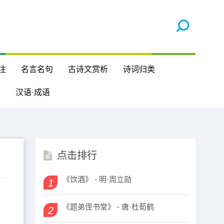
注
名言名句
古诗文赏析
诗词归类
汉语·成语
点击排行
《饮酒》 - 明·周立勋
1
《题弟侄书堂》 - 唐·杜荀鹤
2