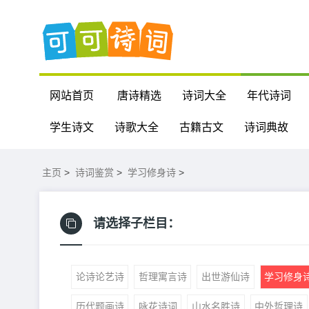
网站首页
唐诗精选
诗词大全
年代诗词
学生诗文
诗歌大全
古籍古文
诗词典故
主页
>
诗词鉴赏
>
学习修身诗
>
请选择子栏目：
论诗论艺诗
哲理寓言诗
出世游仙诗
学习修身
历代题画诗
咏花诗词
山水名胜诗
中外哲理诗