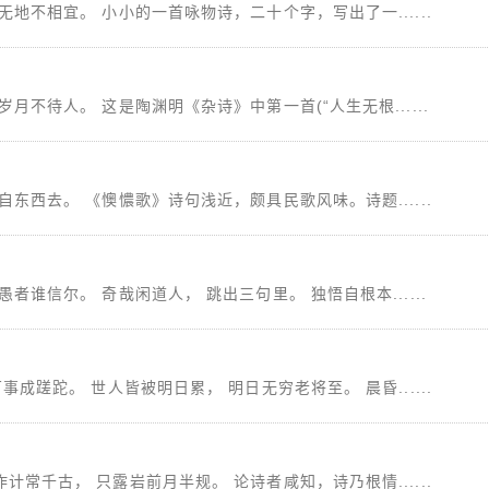
无地不相宜。 小小的一首咏物诗，二十个字，写出了一......
月不待人。 这是陶渊明《杂诗》中第一首(“人生无根......
自东西去。 《懊憹歌》诗句浅近，颇具民歌风味。诗题......
者谁信尔。 奇哉闲道人， 跳出三句里。 独悟自根本......
事成蹉跎。 世人皆被明日累， 明日无穷老将至。 晨昏......
计常千古， 只露岩前月半规。 论诗者咸知，诗乃根情......