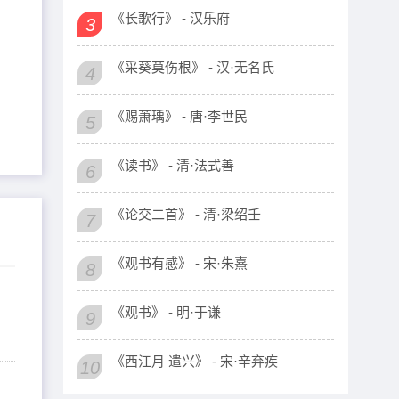
《长歌行》 - 汉乐府
3
《采葵莫伤根》 - 汉·无名氏
4
《赐萧瑀》 - 唐·李世民
5
《读书》 - 清·法式善
6
《论交二首》 - 清·梁绍壬
7
《观书有感》 - 宋·朱熹
8
《观书》 - 明·于谦
9
《西江月 遣兴》 - 宋·辛弃疾
10