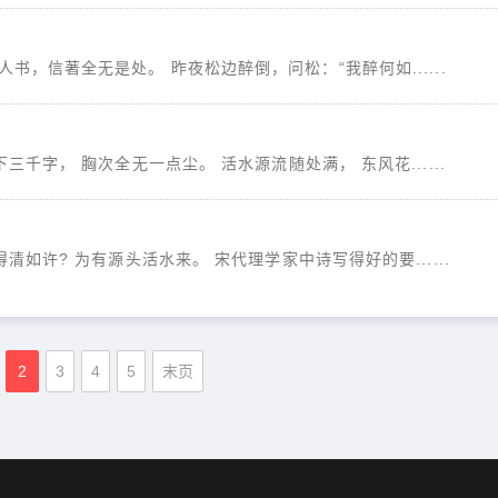
书，信著全无是处。 昨夜松边醉倒，问松：“我醉何如......
三千字， 胸次全无一点尘。 活水源流随处满， 东风花......
清如许? 为有源头活水来。 宋代理学家中诗写得好的要......
2
3
4
5
末页