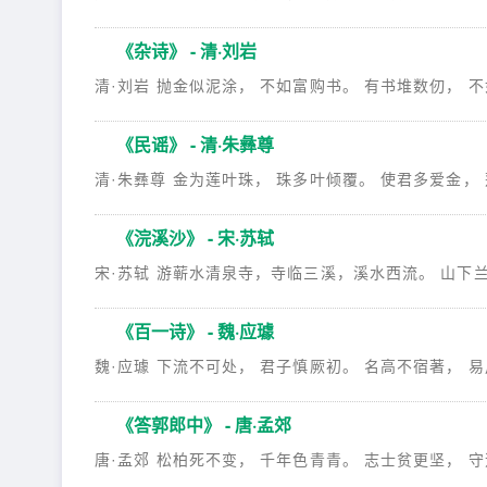
《杂诗》 - 清·刘岩
清·刘岩 抛金似泥涂， 不如富购书。 有书堆数仞， 不如
《民谣》 - 清·朱彝尊
清·朱彝尊 金为莲叶珠， 珠多叶倾覆。 使君多爱金， 
《浣溪沙》 - 宋·苏轼
宋·苏轼 游蕲水清泉寺，寺临三溪，溪水西流。 山下兰芽
《百一诗》 - 魏·应璩
魏·应璩 下流不可处， 君子慎厥初。 名高不宿著， 易用
《答郭郎中》 - 唐·孟郊
唐·孟郊 松柏死不变， 千年色青青。 志士贫更坚， 守道