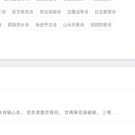
亡诗
民生疾苦诗
政治讽喻诗
边塞战争诗
壮志豪情诗
诗
羁旅思乡诗
咏史怀古诗
山水风景诗
田园牧歌诗
肯输心去， 贫亦其能奈我何。 廿两棉花装破被， 三根......