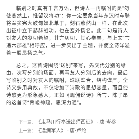
临别之时真有千言万语，但诗人一再嘱咐的是“勿
使燕然上，惟留汉将功”：你一定要象当年东汉时车骑
将军窦宪大破匈奴北单于，刻石燕然山一样，在此次
出征中立下赫赫战功，也在塞外扬名。此二句是诗人
对友人的殷切希望，其言切切，其心拳拳，与上文“言
追六郡雄”相呼应，进一步突出了主题，并使全诗洋溢
着一股昂扬之气。
总之，这首诗围绕“送别”来写，先交代分别的缘
由，次写分别的场面，再写友人分别后的去向，最后
写临别之时对友人的嘱咐，珠联璧合，结构谨严。全
诗又多用典故，不仅增加了诗歌的思想容量，而且使
诗歌更为形象感人，正如《岘佣说诗》所言，陈子昂
的这首诗“骨峻神疏，思深力遒”。
《走马川行奉送出师西征》 - 唐·岑参
下一篇：
《逢病军人》 - 唐·卢纶
上一篇：