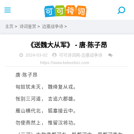
主页
>
诗词鉴赏
>
边塞战争诗
>
《送魏大从军》 - 唐·陈子昂
2024-03-02
可可诗词网
-
边塞战争诗
https://www.kekeshici.com
唐·陈子昂
匈奴犹未灭， 魏绛复从戎。
怅别三河道， 言追六郡雄。
雁山横代北， 狐塞接云中。
勿使燕然上， 惟留汉将功。