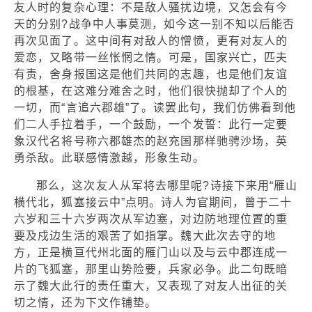
友人时的复杂心理：不是敌人骚扰边境，又怎会有今
天的分别?战争中人事莫测，如今这一别不知以后能否
再次见面了。这中间有对敌人的憎愤，更有对友人的
爱恋，又略带一丝怅惘之情。可是，国家兴亡，匹夫
有责，舍身报国这是他们共同的志趣，也是他们友谊
的根基，在这难分难舍之时，他们很快抛却了个人的
一切，而“言追六郡雄”了。读罢此句，我们仿佛看到他
们二人手拉着手，一个鼓励，一个发誓：此行一定要
象汉代名将号称六郡雄杰的赵充国那样驰骋沙场，英
勇杀敌。此联感情激越，形象生动。
那么，这次友人从军将去哪里呢?诗接下来用“雁山
横代北，狐塞接云中”点明。诗人为官期间，曾于二十
六岁和三十六岁两次从军边塞，对边防地理位置的重
要及戍边生活的艰苦了如指掌。魏大此次去守的地
方，正是横亘代州北面的雁门山以及与云中郡连成一
片的飞狐塞，那里山势险要，兵家必争。此二句既暗
示了魏大此行的责任重大，又表现了对友人出征的关
切之情，还为下文作铺垫。