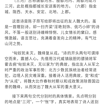
〔三河〕古称唐都河东、殷都河内、周都河南为
三河，此处概指都城长安送客的地方。〔六郡〕指金
城、陇西、天水、安定、北地、上郡。
这首诗是陈子昂写给即将出征的友人魏大的。虽
是一首赠别诗，却一扫齐梁“淫艳刻饰、佻巧小碎”的诗
风，不落一般送别诗缠绵悱恻、儿女情长的窠臼，感
情激越，语言悲壮，充满着奋发向上的精神，有气壮
山河之势。
“匈奴犹未灭，魏绛复从戎。”诗的开头两句可谓排
空而来，震撼人心。先借用汉代威镇敌胆的骠骑将军
霍去病“匈奴未灭，无以家为”的典故，指出友人从军之
时严重的政治军事形势：北方少数民族统治者经常进
犯，边境人民灾难深重。接着诗人活用典故，变“和戎”
为“从戎”，将魏大比作春秋时期以和戎政策消除晋国边
患的魏绛，从而突出了魏大从军的重大意义。
接下来两句交代分别时的具体情景。先点明分别
的地点是“三河”，一个“怅”字，真实地表现了诗人送别