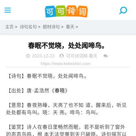
主页
>
诗句名句
>
题材诗句
>
春天
>
春眠不觉晓，处处闻啼鸟。
2023-12-22
可可诗词网
-
春天
https://www.kekeshici.com
【诗句】春眠不觉晓，处处闻啼鸟。
【出处】唐·孟浩然《
春晓
》
【意思】春夜熟睡，天亮了也不知 道，醒来后，听见
处处都有鸟叫。晓：天 亮。啼鸟：鸟叫。
【鉴赏】诗人在春日里畅然而眠，若不是听到了窗外
的声声鸟鸣，根 本无法觉察到天已破晓。诗句描写以