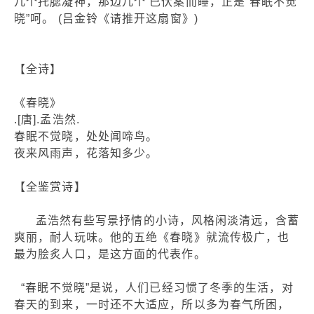
几个托腮凝神，那边几个 已伏案而睡，正是“春眠不觉
晓”呵。 (吕金铃《请推开这扇窗》)
【全诗】
《春晓》
.[唐].孟浩然.
春眠不觉晓，处处闻啼鸟。
夜来风雨声，花落知多少。
【全鉴赏诗】
孟浩然有些写景抒情的小诗，风格闲淡清远，含蓄
爽丽，耐人玩味。他的五绝《春晓》就流传极广，也
最为脍炙人口，是这方面的代表作。
“春眠不觉晓”是说，人们已经习惯了冬季的生活，对
春天的到来，一时还不大适应，所以多为春气所困，