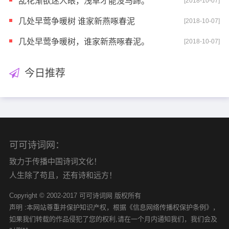
乱花渐欲迷人眼，浅草才能没马蹄。
[2018-10-07]
几处早莺争暖树 谁家新燕啄春泥
[2018-10-07]
几处早莺争暖树，谁家新燕啄春泥。
[2018-10-07]
今日推荐
可可诗词网：
致力于传播中国诗词文化！
人生除了苟且，还有诗和远方！
Copyright © 2002-2017 可可诗词网 版权所有
声明 :本网站尊重并保护知识产权，根据《信息网络传播权保护条例》，
如果我们转载的作品侵犯了您的权利,请在一个月内通知我们，我们会及