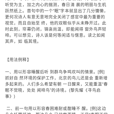
听觉为主，加之内心的揣测，春日清 晨的明丽与生机
跃然纸上。首句中的一个“眠”字本就显出了几分慵懒，
更何况诗人有意无意地完全关闭了感官中最为重要的
视觉，而且自始至 终，他的双眼似乎从未睁开过。此
时此刻，帘幕仍闭，锦衾尚温，却能闻得 窗外鸟声轻
啼。可以想见，诗人该是何等闲适与惬意。读之如闻
其声，如 临其境。
【用法例释】
一、用以形容睡醒后听 到群鸟争鸣欢叫的情景。[例]
抓好自 然环境的保护工作，北京的鸟儿还是会 重新增
多起来的。人们多么希望有朝 一日醒来，又能重温“春
眠不觉晓，处处 闻啼鸟”的诗境。(黎先耀《寻鸟启
事》)
二、前一句用以形容春困难耐或酣睡不 醒。[例]这边