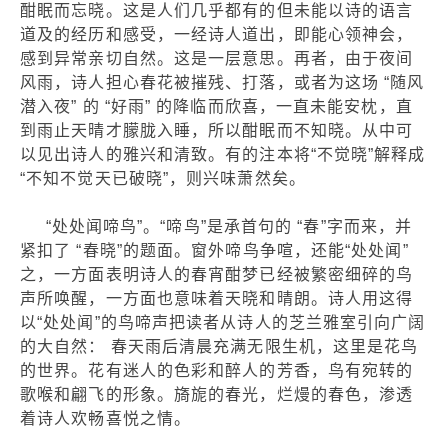
酣眠而忘晓。这是人们几乎都有的但未能以诗的语言
道及的经历和感受，一经诗人道出，即能心领神会，
感到异常亲切自然。这是一层意思。再者，由于夜间
风雨，诗人担心春花被摧残、打落，或者为这场 “随风
潜入夜” 的 “好雨” 的降临而欣喜，一直未能安枕，直
到雨止天晴才朦胧入睡，所以酣眠而不知晓。从中可
以见出诗人的雅兴和清致。有的注本将“不觉晓”解释成
“不知不觉天已破晓”，则兴味萧然矣。
“处处闻啼鸟”。“啼鸟”是承首句的 “春”字而来，并
紧扣了 “春晓”的题面。窗外啼鸟争喧，还能“处处闻”
之，一方面表明诗人的春宵酣梦已经被繁密细碎的鸟
声所唤醒，一方面也意味着天晓和晴朗。诗人用这得
以“处处闻”的鸟啼声把读者从诗人的芝兰雅室引向广阔
的大自然： 春天雨后清晨充满无限生机，这里是花鸟
的世界。花有迷人的色彩和醉人的芳香，鸟有宛转的
歌喉和翩飞的形象。旖旎的春光，烂熳的春色，渗透
着诗人欢畅喜悦之情。