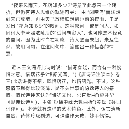
“夜来风雨声，花落知多少?”诗意至此忽来一个转
折，但仍有诗人思维的轨迹可寻： 由 “闻啼鸟”而联想
到天已放晴，再由天已放晴联想到睡前的夜雨，于是
发出 “花落知多少”的叹问。这种叹问，或是问人，如
同词人李清照浓睡后的“试问卷帘人”，也可能是不经意
的自问。因为此时尚在初晓，诗人醒而未起，未及往
观，故用问句。在这问句中，流露出一种惜春的情
意。
近人王文濡评此诗时说：“描写春晓，而含有一种惋
惜之意。惜落花乎?惜韶光耳。”(《唐诗评注读本》卷
三)此话讲得不错，既惜落花，也惜韶光。不过，这种
感情表现得比较淡薄，是不关世事的隐逸诗人的感
情。清代诗评家认为“诗犹文也，忌直贵曲”(施补华
《岘佣说诗》)，主张“短幅中藏无数曲折”(黄氏《蓼园
词评》)。本诗就有这样的艺术特色。此外，语言清新
自然，诗体玲珑剔透，可谓佳作天成，妙手偶得。