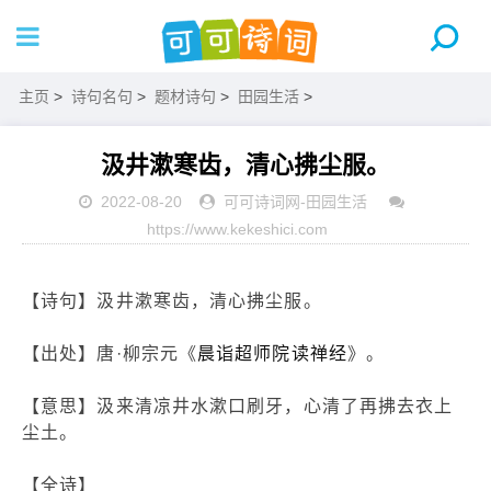
主页
>
诗句名句
>
题材诗句
>
田园生活
>
汲井漱寒齿，清心拂尘服。
2022-08-20
可可诗词网
-
田园生活
https://www.kekeshici.com
【诗句】汲井漱寒齿，清心拂尘服。
【出处】唐·柳宗元《
晨诣超师院读禅经
》。
【意思】汲来清凉井水漱口刷牙，心清了再拂去衣上
尘土。
【全诗】