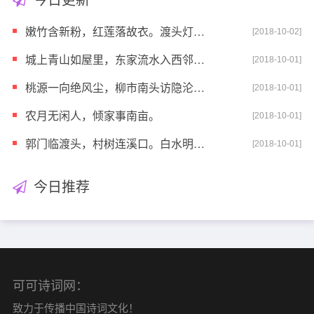
嫩竹含新粉，红莲落故衣。渡头灯火起，处处采菱归。
[2018-10-02]
城上青山如屋里，东家流水入西邻。闭户著书多岁月，种
[2018-10-01]
桃源一向绝风尘，柳市南头访隐沦。到门不敢题凡鸟，看
[2018-10-01]
农月无闲人，倾家事南亩。
[2018-10-01]
郭门临渡头，村树连溪口。白水明田外，碧峰出山后。
[2018-10-01]
今日推荐
可可诗词网：
致力于传播中国诗词文化！