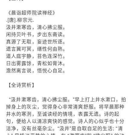
《晨诣超师院读禅经》
.[唐].柳宗元.
汲井漱寒齿，清心拂尘服。
闲持贝叶书，步出东斋读。
真源了无取，妄迹世所逐。
遗言冀可冥，缮性何由熟。
道人庭宇静，苔色连深竹。
日出雾露馀，青松如膏沐。
澹然离言说，悟悦心自足。
【全诗赏析】
“汲井漱寒齿，清心拂尘服。”早上打上井水漱口，拍
掉身上的灰尘，觉得身心非常清爽舒服。将早晨那种
井水的寒洌，至诚读经的情境，表露无遗。诗的起
句，便给人以清凉爽快的感觉。诗人的心似乎也十分
洁净，没有丝毫杂尘。“汲井”是自取自足的生活; “清