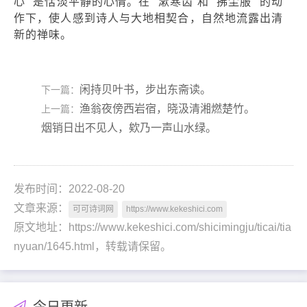
心” 是恬淡平静的心情。在 “漱寒齿”和 “拂尘服” 的动
作下，使人感到诗人与大地相契合，自然地流露出清
新的禅味。
闲持贝叶书，步出东斋读。
下一篇：
渔翁夜傍西岩宿，晓汲清湘燃楚竹。
上一篇：
烟销日出不见人，欸乃一声山水绿。
发布时间：2022-08-20
文章来源：
可可诗词网
https://www.kekeshici.com
原文地址：https://www.kekeshici.com/shicimingju/ticai/tia
nyuan/1645.html，转载请保留。
今日更新