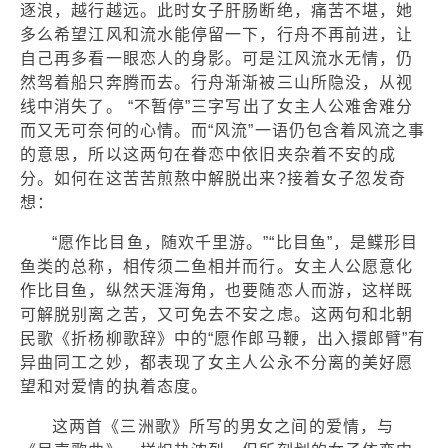
逐浪，越行越远。此时女子肝肠断绝，痛苦不堪，她
多么希望江风和流水能停留一下，行舟不再前进，让
自己再多看一眼恋人的身影。可是江风流水无情，仍
然驾着船只奔腾而去。行舟渐渐被三山所隐没，从视
线中消失了。 “不暂停”三字写出了女主人公难舍难分
而又无可奈何的心情。而“风流”一语仍包含着风流之事
的意思，所以这两句在眷恋中依旧夹杂着不安的成
分。如何在这苦苦煎熬中解脱出来?接着女子忽发奇
想：
“愿作比目鱼，随欢千里游。”“比目鱼”，是鲽形目
鱼类的总称，相传须二鱼相并而行。女主人公愿意化
作比目鱼，纵然天涯海角，也要随恋人而游，这样既
可解脱别离之苦，又可免去不安之虑。这两句和北朝
民歌《折杨柳歌辞》中的“愿作郎马鞭，出入擐郎臂”有
异曲同工之妙，都表现了女主人公永不分离的美好愿
望和对爱情的执着态度。
这两首《三洲歌》所写的男女之间的爱情，与