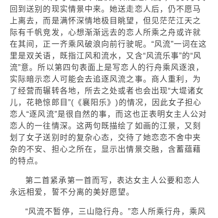
回到送别的现实情景中来。她送走恋人后，仍不愿马
上离去，而是满怀深情地极目眺望，但见茫茫江天之
际有千帆竞发，心想渐渐远去的恋人所乘之舟或许就
在其间，正一齐乘风破浪向前行驶呢。“风流”一词在这
里是双关语，既指江风和流水，又含“风流乐事”的“风
流”意。所以第四句表面上是写恋人的行舟乘风逐浪，
实际暗示恋人可能会去追逐风流之事。商人重利，为
了经营而辗转各地，所去之处或者也会出现“大堤诸女
儿，花艳惊郎目”(《襄阳乐》)的情况，因此女子担心
恋人“逐风流”是很自然的事，而这也正表明女主人公对
恋人的一往情深。这两句既描绘了如画的江景，又刻
划了女子送别时的复杂心态，交待了她恋恋不舍中夹
杂的不安、担心之所在，显示出情景交融，含蓄蕴藉
的特点。
第二首紧承第一首而写，表达女主人公要和恋人
永远相爱，誓不分离的美好愿望。
“风流不暂停，三山隐行舟。”恋人所乘行舟，乘风