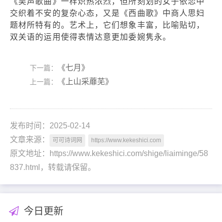
《吴声歌曲》一样炽热浓烈，但所刻划的女子依恋中
交织着不安的复杂心态，又是《西曲歌》中商人思妇
题材所特有的。艺术上，它们想象丰富，比喻贴切，
双关语的运用使得表情达意更加委婉隽永。
《七月》
下一篇：
《上山采蘼芜》
上一篇：
发布时间：2025-02-14
文章来源：
可可诗词网
https://www.kekeshici.com
原文地址：https://www.kekeshici.com/shige/liaiminge/58
837.html，转载请保留。
今日更新