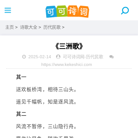
主页
>
诗歌大全
>
历代民歌
>
《三洲歌》
2025-02-14
可可诗词网
-
历代民歌
https://www.kekeshici.com
其一
送欢板桥湾，相待三山头。
遥见千幅帆，知是逐风流。
其二
风流不暂停，三山隐行舟。