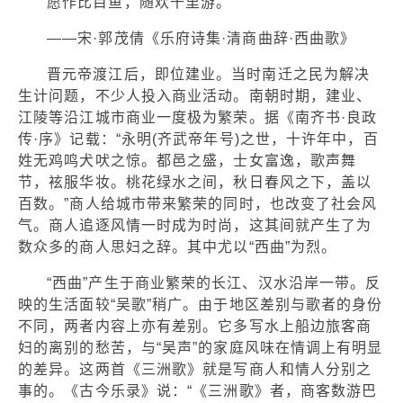
愿作比目鱼，随欢千里游。
——宋·郭茂倩《乐府诗集·清商曲辞·西曲歌》
晋元帝渡江后，即位建业。当时南迁之民为解决
生计问题，不少人投入商业活动。南朝时期，建业、
江陵等沿江城市商业一度极为繁荣。据《南齐书·良政
传·序》记载：“永明(齐武帝年号)之世，十许年中，百
姓无鸡鸣犬吠之惊。都邑之盛，士女富逸，歌声舞
节，袨服华妆。桃花绿水之间，秋日春风之下，盖以
百数。”商人给城市带来繁荣的同时，也改变了社会风
气。商人追逐风情一时成为时尚，这其间就产生了为
数众多的商人思妇之辞。其中尤以“西曲”为烈。
“西曲”产生于商业繁荣的长江、汉水沿岸一带。反
映的生活面较“吴歌”稍广。由于地区差别与歌者的身份
不同，两者内容上亦有差别。它多写水上船边旅客商
妇的离别的愁苦，与“吴声”的家庭风味在情调上有明显
的差异。这两首《三洲歌》就是写商人和情人分别之
事的。《古今乐录》说：“《三洲歌》者，商客数游巴