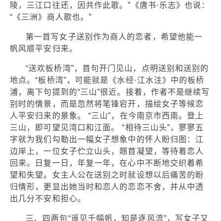
陵，三江口往还，因共作此歌。”《唐书·乐志》也说：
“《三洲》商人歌也。”
第一首写女子送别作为商人的恋者，希望他能一
帆风顺平安归来。
“送欢板桥湾”，首句开门见山，点明送别和送别的
地点。“板桥湾”，可能就是《水经·江水注》中的板桥
浦，离下句提到的“三山”很近。接着，作者不是继续写
别时的情景，而是忽然将笔锋宕开，描绘女子等候恋
人平安归来的景象。 “三山”，在今南京市西南。登上
三山，即可望见湾口和江面。 “相待三山头”，寥寥五
字就为我们勾勒出一幅女子想象中的怀人盼归图：江
边岸上，一位女子伫立山头，翘首凝望，等待着恋人
回来。日复一日，年复一年，在心中不断地交织着希
望和失望。女主人公在送别之时就设想以后痛苦的盼
归情形，更显出她当时和恋人的恋恋不舍，并从中透
出几分不安和担心。
三、四两句“遥见千幅帆，知是逐风流”，写女子又