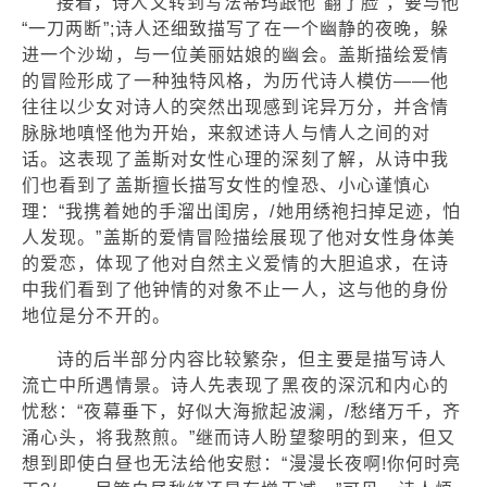
接着，诗人又转到写法蒂玛跟他“翻了脸”，要与他
“一刀两断”;诗人还细致描写了在一个幽静的夜晚，躲
进一个沙坳，与一位美丽姑娘的幽会。盖斯描绘爱情
的冒险形成了一种独特风格，为历代诗人模仿——他
往往以少女对诗人的突然出现感到诧异万分，并含情
脉脉地嗔怪他为开始，来叙述诗人与情人之间的对
话。这表现了盖斯对女性心理的深刻了解，从诗中我
们也看到了盖斯擅长描写女性的惶恐、小心谨慎心
理：“我携着她的手溜出闺房，/她用绣袍扫掉足迹，怕
人发现。”盖斯的爱情冒险描绘展现了他对女性身体美
的爱恋，体现了他对自然主义爱情的大胆追求，在诗
中我们看到了他钟情的对象不止一人，这与他的身份
地位是分不开的。
诗的后半部分内容比较繁杂，但主要是描写诗人
流亡中所遇情景。诗人先表现了黑夜的深沉和内心的
忧愁：“夜幕垂下，好似大海掀起波澜，/愁绪万千，齐
涌心头，将我熬煎。”继而诗人盼望黎明的到来，但又
想到即使白昼也无法给他安慰：“漫漫长夜啊!你何时亮