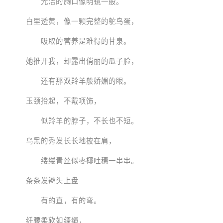
光洁的胸口像明镜一般。
白里透黄，像一颗完整的鸵鸟蛋，
吸取的营养是难得的甘泉。
她推开我，却露出俏丽的瓜子脸，
还有那双羚羊般娇媚的眼。
玉颈抬起，不戴项饰，
似羚羊的脖子，不长也不短。
乌黑的秀发长长地披在肩，
缕缕青丝似枣椰吐穗一串串。
条条发辫头上盘
有的直，有的弯。
纤腰柔软如缰绳，