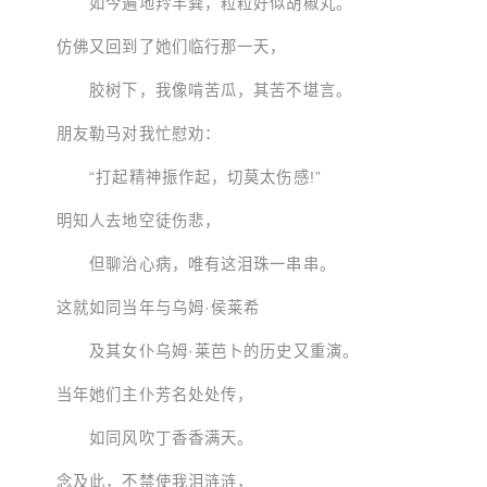
如今遍地羚羊粪，粒粒好似胡椒丸。
仿佛又回到了她们临行那一天，
胶树下，我像啃苦瓜，其苦不堪言。
朋友勒马对我忙慰劝：
“打起精神振作起，切莫太伤感!”
明知人去地空徒伤悲，
但聊治心病，唯有这泪珠一串串。
这就如同当年与乌姆·侯莱希
及其女仆乌姆·莱芭卜的历史又重演。
当年她们主仆芳名处处传，
如同风吹丁香香满天。
念及此，不禁使我泪涟涟，