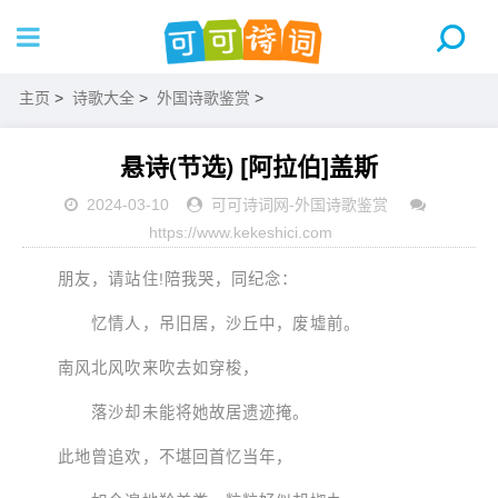
主页
>
诗歌大全
>
外国诗歌鉴赏
>
悬诗(节选) [阿拉伯]盖斯
2024-03-10
可可诗词网
-
外国诗歌鉴赏
https://www.kekeshici.com
朋友，请站住!陪我哭，同纪念：
忆情人，吊旧居，沙丘中，废墟前。
南风北风吹来吹去如穿梭，
落沙却未能将她故居遗迹掩。
此地曾追欢，不堪回首忆当年，