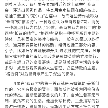
别尊崇诗人，每年要在麦加附近的欧卡兹举行赛诗
会，评选出优秀作品，将其用金水描画在细麻布上，
悬挂于麦加的“克尔白”古庙中，故而这些诗作被称为
“悬诗”或“描金诗”。一种观点认为悬诗包括7首，而另
一种观点则认为包括了10首。悬诗被认为是传世的“格
西特”长诗的精华。“格西特”是指一种抒写系列主题的
诗体，具有固定的格律与结构，一般有20至100多行
长，通篇有贯穿始终的尾韵，组诗包括三部分内容：
引子，比如凭吊遗址废墟开头;过渡性的赞美辞，风景
描写或对往事的追忆;最后或是歌颂英雄的武功德行，
或是夸耀自己的高贵豪侠，或是赞美部落生活的多姿
多彩，或是叙说深奥的人生哲理，凸显诗歌的主题。
“格西特”对后世诗歌产生了深远的影响。
收录在“悬诗”中的第一首诗就是乌姆鲁勒·盖斯创
作的，它享有极高的赞誉，而盖斯也被尊为阿拉伯古
代的诗杰。盖斯是部落酋长的儿子，自幼过着毫无节
制、放荡不羁的生活。他擅长写长诗，主要描写的就
是游乐嬉戏，爱情冒险。盖斯因生活方式不符合宫中