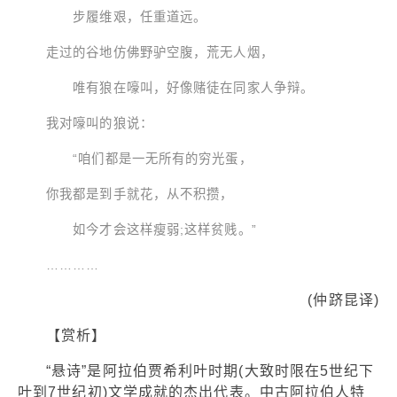
步履维艰，任重道远。
走过的谷地仿佛野驴空腹，荒无人烟，
唯有狼在嚎叫，好像赌徒在同家人争辩。
我对嚎叫的狼说：
“咱们都是一无所有的穷光蛋，
你我都是到手就花，从不积攒，
如今才会这样瘦弱;这样贫贱。”
…………
(仲跻昆译)
【赏析】
“悬诗”是阿拉伯贾希利叶时期(大致时限在5世纪下
叶到7世纪初)文学成就的杰出代表。中古阿拉伯人特