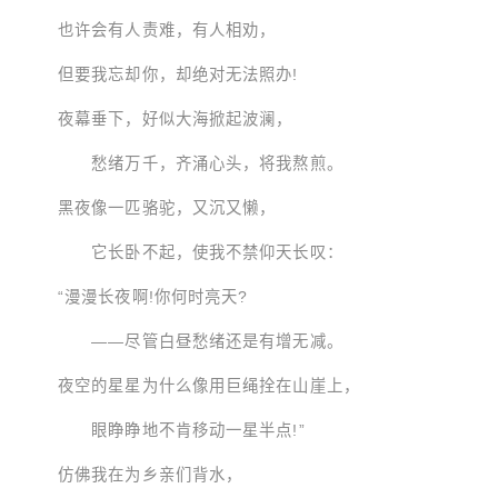
也许会有人责难，有人相劝，
但要我忘却你，却绝对无法照办!
夜幕垂下，好似大海掀起波澜，
愁绪万千，齐涌心头，将我熬煎。
黑夜像一匹骆驼，又沉又懒，
它长卧不起，使我不禁仰天长叹：
“漫漫长夜啊!你何时亮天?
——尽管白昼愁绪还是有增无减。
夜空的星星为什么像用巨绳拴在山崖上，
眼睁睁地不肯移动一星半点!”
仿佛我在为乡亲们背水，