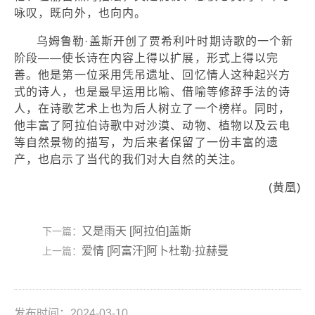
咏叹，既向外，也向内。
乌姆鲁勒·盖斯开创了贾希利叶时期诗歌的一个新
阶段——使长诗在内容上得以扩展，形式上得以完
善。他是第一位采用凭吊遗址、回忆情人这种起兴方
式的诗人，也是最早运用比喻、借喻等修辞手法的诗
人，在诗歌艺术上也为后人树立了一个榜样。同时，
他丰富了阿拉伯诗歌中对沙漠、动物、植物以及云电
等自然景物的描写，为后来者保留了一份丰富的遗
产，也启示了当代的我们对大自然的关注。
(黄凰)
又是雨天 [阿拉伯]盖斯
下一篇：
爱情 [阿富汗]阿卜杜勒·拉赫曼
上一篇：
发布时间：2024-03-10