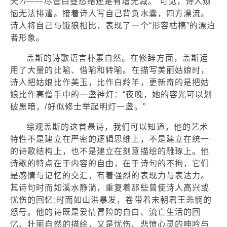
天?/——尽管白昼愁绪还是有增无减。”可见，诗人烦
恼无法排遣。接着诗人写自己背负水囊，四方漂流。
诗人将自己与饿狼相比，表现了一个“形容枯槁”的漂泊
者形象。
盖斯的诗歌语言朴素自然。在修辞方面，盖斯运
用了大量的比喻、借喻和转喻。在描写美丽姑娘时，
诗人把姑娘比作美玉，比作白羚羊，更新奇的是把姑
娘比作高僧手中的一盏神灯：“夜晚，她的容光可以划
破黑暗，/好似修士举起明灯一盏。”
综观盖斯的这首悬诗，我们可以知道，他的艺术
特性不是建立在严密的逻辑思维上，不是建立在统一
的诗歌结构上，也不是建立在刻意描绘的雕琢上。他
诗歌的特点在于内容的自由，在于诗句的不拘，它们
是感情与记忆的交汇，有着强烈的表现力与表达力。
其诗句时而如溪水静淌，重复着那些曾使诗人高兴或
忧伤的回忆;时而如山洪暴发，卷带着末朝君王悲悯的
怒号。他的诗既是爱情冒险的自白、流亡生活的回
忆、壮丽自然的描绘，又是忧伤、悲愤心灵的呻吟与