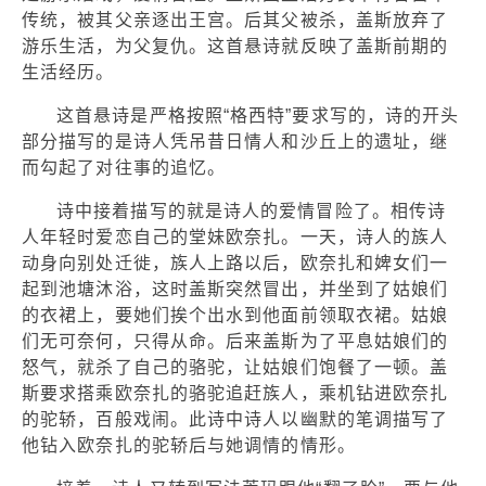
传统，被其父亲逐出王宫。后其父被杀，盖斯放弃了
游乐生活，为父复仇。这首悬诗就反映了盖斯前期的
生活经历。
这首悬诗是严格按照“格西特”要求写的，诗的开头
部分描写的是诗人凭吊昔日情人和沙丘上的遗址，继
而勾起了对往事的追忆。
诗中接着描写的就是诗人的爱情冒险了。相传诗
人年轻时爱恋自己的堂妹欧奈扎。一天，诗人的族人
动身向别处迁徙，族人上路以后，欧奈扎和婢女们一
起到池塘沐浴，这时盖斯突然冒出，并坐到了姑娘们
的衣裙上，要她们挨个出水到他面前领取衣裙。姑娘
们无可奈何，只得从命。后来盖斯为了平息姑娘们的
怒气，就杀了自己的骆驼，让姑娘们饱餐了一顿。盖
斯要求搭乘欧奈扎的骆驼追赶族人，乘机钻进欧奈扎
的驼轿，百般戏闹。此诗中诗人以幽默的笔调描写了
他钻入欧奈扎的驼轿后与她调情的情形。