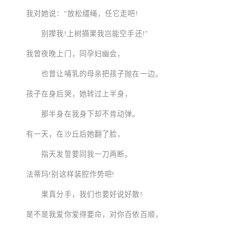
我对她说：“放松缰绳，任它走吧!
别撵我!上树摘果我岂能空手还!”
我曾夜晚上门，同孕妇幽会，
也曾让哺乳的母亲把孩子抛在一边。
孩子在身后哭，她转过上半身，
那半身在我身下却不肯动弹。
有一天，在沙丘后她翻了脸，
指天发誓要同我一刀两断。
法蒂玛!别这样装腔作势吧!
果真分手，我们也要好说好散!
是不是我爱你爱得要命，对你百依百顺，