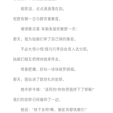
相思泪，点点滴滴落在剑。
但愿有朝一日与群芳重聚首，
难得像达莱·朱勒朱丽欢聚那一天：
那天，我为姑娘们宰了自己骑的骆驼，
不必大惊小怪!我与行李自会有人去分担。
姑娘们相互把烤肉抛来传去，
喷香肥嫩，好似一块块绫罗绸缎。
那天，我钻进了欧奈扎的驼轿，
她半娇半嗔：“该死的!你快把我挤下了轿鞍!”
我们的驼轿已经偏到了一边，
她说：“快下去吧!瞧，骆驼背都快磨烂!”