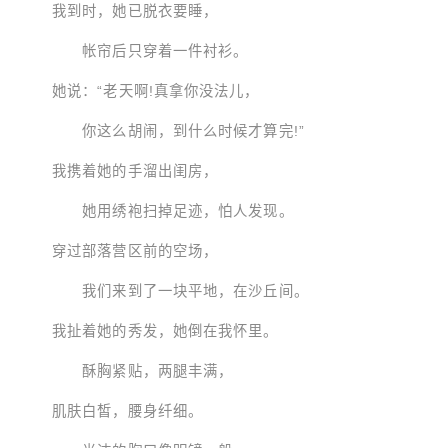
我到时，她已脱衣要睡，
帐帘后只穿着一件衬衫。
她说：“老天啊!真拿你没法儿，
你这么胡闹，到什么时候才算完!”
我携着她的手溜出闺房，
她用绣袍扫掉足迹，怕人发现。
穿过部落营区前的空场，
我们来到了一块平地，在沙丘间。
我扯着她的秀发，她倒在我怀里。
酥胸紧贴，两腿丰满，
肌肤白皙，腰身纤细。