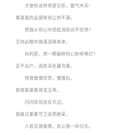
才使你这样得意忘形，傲气冲天!
果真我的品德有何让你不满，
把我从你心中彻底消除岂不坦然?
又何必眼中抛落泪珠串串，
似利箭，把一颗破碎的心射得稀烂?
足不出户，闺房深处藏鸟蛋，
待我慢慢欣赏，慢慢玩。
昴宿星座像珠宝玉带，
闪闪烁烁挂在天边。
我躲过重重守卫去把她采，
人若见我偷情，会让我一命归天。