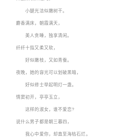
小腿光洁似嫩树干。
麝香满床，朝霞满天，
美人贪睡，独享清闲。
纤纤十指又柔又软，
好似嫩枝，又如青蚕。
夜晚，她的容光可以划破黑暗，
好似修士举起明灯一盏。
情窦初开，亭亭玉立，
这样的淑女，谁不爱恋?
说什么男子都是朝三暮四，
我心中爱你，却直至海枯石烂。