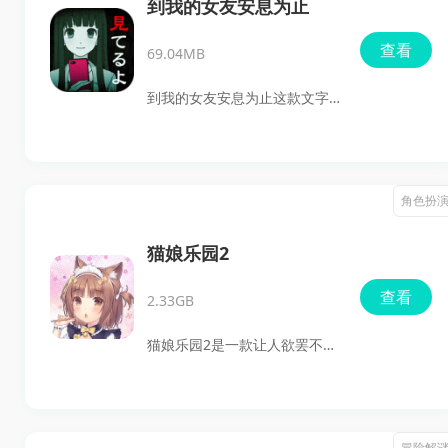
进行激烈的对抗。每个回合，
到我的女友安息为止
你们都将面临选择毒药的风
查看
69.04MB
险，随之而来的惩罚将让你体
验到心跳加速的感觉，而胜负
到我的女友安息为止这款文字
的悬念也在一步步加剧。通过
冒险游戏融合了恐怖、悬疑与
巧妙利用各种道具来增强自身
情感抉择，让玩家体验到深邃
的伤害和防御，或者削弱对手
而复杂的情感。你将化身为失
角色扮
的能力，这种策略的运用将成
去挚爱的男主角，在女友去世
为你赢得游戏的关键。感兴趣
后的49天里，协力助她解脱，
猫娘乐园2
的玩家，快来下载体验这款让
让她顺利成佛。故事背景深受
查看
人欲罢不能的游戏吧！
2.33GB
日本都市传说的启发，展现了
忠诚与牺牲的主题，也让你在
猫娘乐园2是一款让人欲罢不能
与其他女性角色的互动中，面
的休闲互动游戏，专为喜欢丰
对忠贞与背叛的选择。在这个
富剧情的玩家量身打造。在这
过程中，若不慎踏入诱惑的漩
个梦幻的世界里，你不仅能与
冒险解