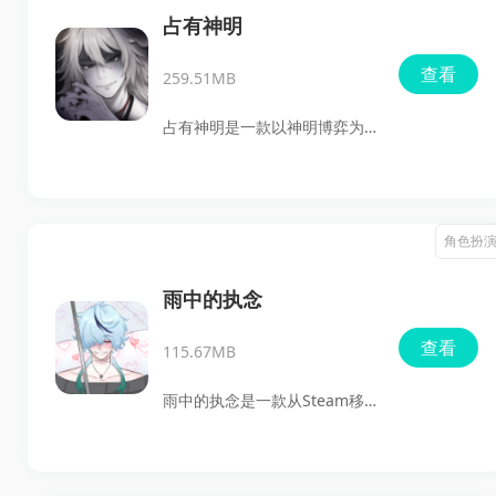
选择的过程中，走向不同结
占有神明
局。游戏整体气质偏另类公路
查看
259.51MB
片，不是传统恋爱题材视觉小
说，故事更关注逃离、创伤、
占有神明是一款以神明博弈为
救赎与彼此靠近。想找夜半同
主题的视觉小说游戏，主打剧
行游戏下载、夜半同行最新版
情选择、神明附身和多结局走
安装内容的玩家，可以直接体
向。玩家会在推进故事时触发
角色扮
验这部已完成汉化、支持单机
不同神明附身，每位神明都有
离线游玩的作品。
各自的能力，但附身并不是没
雨中的执念
有代价，每次都会消耗神性
查看
115.67MB
值，一旦耗尽就可能进入虚弱
期，甚至遭到反噬，触发负面
雨中的执念是一款从Steam移
剧情或影响好感度。部分强力
植到安卓手机上的剧情互动手
神明还会带来意志侵蚀，让后
游，主打雨夜邂逅、对话选择
续选择更难把控。整体更适合