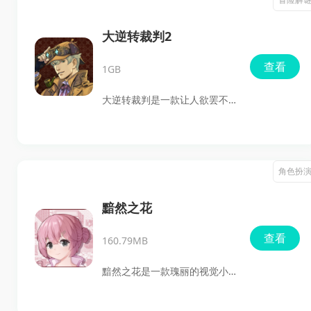
涡，或许就会引发悲剧的后
各种猫娘角色互动，甚至能深
果。
入了解她们的背后故事，从而
大逆转裁判2
推进情节的发展。游戏的设计
查看
1GB
巧妙，让你仿佛沉浸其中，感
受到角色间的亲密羁绊。各位
大逆转裁判是一款让人欲罢不
感兴趣的朋友，赶快下载体验
能的推理解谜游戏。玩家将与
吧，让这场视觉和心灵的盛宴
传奇侦探福尔摩斯携手，解开
成为你的新宠！
日本与英国之间错综复杂的案
角色扮
件。在游戏里，侦探与法庭两
个环节巧妙交织，玩家需要在
黯然之花
庭外积极收集证据、询问证
查看
160.79MB
人，逐步拼凑出事件的全貌。
而在法庭交锋阶段，凭借侦探
黯然之花是一款瑰丽的视觉小
阶段获得的证据，直面检察
说手游，潜藏着时间交错与命
官，寻求最终的裁决胜利。此