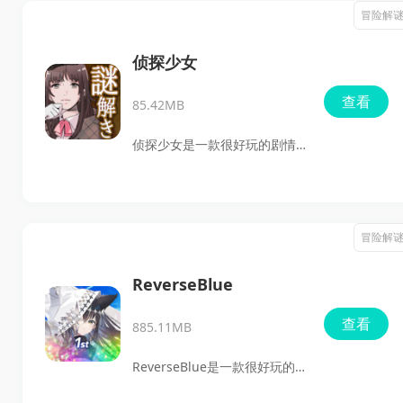
和多结局推进。玩家会以咖啡
冒险解
喜欢剧情互动、角色关系变化
店老板的视角，在雨夜里遇到
和多线分支体验的玩家。
一位神秘陌生男子，通过不断
侦探少女
做出选择，慢慢揭开彼此的执
查看
85.42MB
念、秘密与关系走向。游戏整
体操作很轻松，主要就是点击
侦探少女是一款很好玩的剧情
和选项推进，适合喜欢剧情
解谜游戏，这款游戏给人的第
向、互动向、带一点悬疑氛围
一感觉就是代入感很足，你会
的玩家下载最新版体验。
跟着少女侦探一起进入小镇调
冒险解
查事件，在一层层线索里慢慢
接近真相。角色各有秘密，案
ReverseBlue
件推进也带着悬念，玩的时候
查看
885.11MB
很容易一直想往下看。
ReverseBlue是一款很好玩的
剧情冒险游戏。从实际体验来