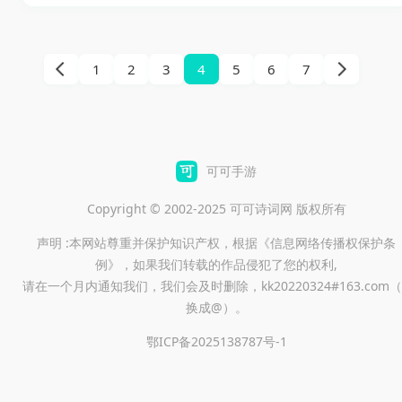
运选择的深邃含义。游戏如同
外相较于前作，这款游戏在画
一首流动的诗，描绘着交织着
质和角色互动上获得了显著提
悔恨与救赎的少女心路历程。
1
2
3
4
5
6
7
升，为玩家提供了极致的沉浸
在这里玩家不需要面对复杂的
感。
操作，而是沉浸在引人入胜的
叙事中，穿梭于时空的裂缝，
揭开故事背后真实的面纱，感
可可手游
受岁月的厚重与少女的成长。
Copyright © 2002-2025 可可诗词网 版权所有
声明 :本网站尊重并保护知识产权，根据《信息网络传播权保护条
例》，如果我们转载的作品侵犯了您的权利,
请在一个月内通知我们，我们会及时删除，kk20220324#163.com（
换成@）。
鄂ICP备2025138787号-1