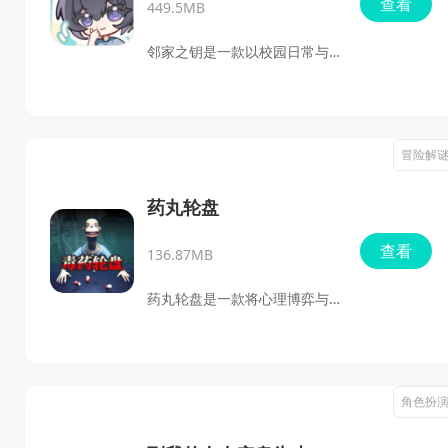
查看
449.5MB
法，玩家可以收集颜值爆表的
女僵作为专属妖宠，通过互动
邻家之钥是一款以校园日常与
和培养建立深厚的羁绊。精美
情感互动为核心的二次元视觉
的画面、高自由度的养成系统
小说游戏。玩家将以主角林语
以及丰富的女妖类型，让每一
的视角进入故事，通过点击阅
冒险解
次收妖之旅都充满乐趣与惊
读剧情、在关键节点做出不同
喜。
选择，逐步推动情节发展，体
药丸轮盘
验沉浸感十足的文字冒险内
查看
136.87MB
容。游戏整体氛围清新温和，
人物立绘精致，搭配细腻的配
药丸轮盘是一款将心理博弈与
乐与富有青春气息的校园场
对赌元素巧妙结合，给每位玩
景，让人很容易代入其中。喜
家带来别样的刺激体验的游
欢纯爱叙事、剧情分支和角色
戏。在这个游戏中，你将化身
角色扮
互动玩法的玩家，可以来体验
为药品试吃员，和另一位玩家
这段特别的青春故事。