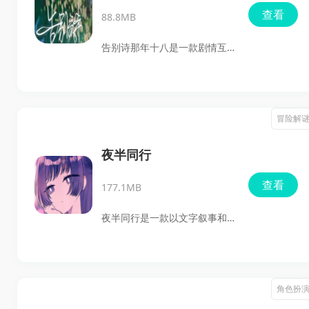
查看
88.8MB
告别诗那年十八是一款剧情互
动题材游戏，玩家会回到记忆
里的十八岁，在夏日氛围中跟
随章节推进故事，通过阅读文
冒险解
本、寻找线索和做出选择来影
响剧情走向。游戏的重点在于
夜半同行
角色互动、回忆收集和多结局
查看
177.1MB
体验，适合喜欢文字剧情、互
动叙事以及分支选择玩法的玩
夜半同行是一款以文字叙事和
家下载体验。
视觉互动为核心的剧情冒险游
戏，玩家将跟随一场发生在深
夜的逃亡故事，在阅读剧情、
角色扮
点击推进内容和关键节点做出