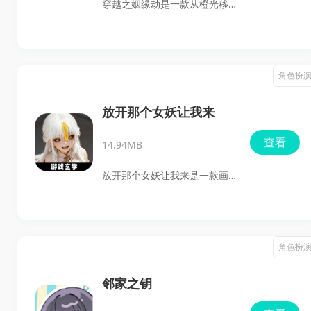
穿越之姻缘劫是一款从橙光移
玩家。
植到手机安卓平台的古风视觉
小说剧情游戏，主打多分支选
择、人物攻略和结局走向变
角色扮
化。玩家将扮演一位穿越到异
世界古国的少女，自由选择出
放开那个女妖让我来
生命格，在不断发生的事件中
查看
14.94MB
推进剧情、积累好感并解锁不
同结局。
放开那个女妖让我来是一款画
风精致、剧情丰富的二次元收
集养成手游。游戏背景设定在
武则天年间，妖祸横行，玩家
角色扮
扮演收妖道门的传人，肩负起
收妖除魔的重任。但与传统降
邻家之钥
妖游戏不同，本作主打养僵玩