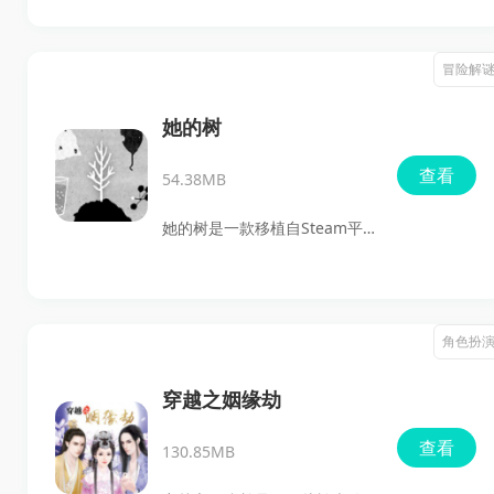
看，它主打的是日系二次元
RPG路线，世界观铺得很大，
冒险解
剧情也不是那种随便看看就过
去的类型。玩家需要在游戏中
她的树
的第九次人类史轮回里和众神
查看
54.38MB
正面对抗，目标很直接，就是
想办法把人类再次毁灭的结局
她的树是一款移植自Steam平
扭过来。
台的点击解谜手游，主打无文
字指引的观察式解谜玩法，玩
家需要在树中世界里通过点
角色扮
击、放大、移动和组合物体来
推进关卡。游戏包含40多个直
穿越之姻缘劫
观谜题，整体流程约1-2.5小
查看
130.85MB
时，适合喜欢轻松解谜、黑白
手绘风格和碎片化探索体验的