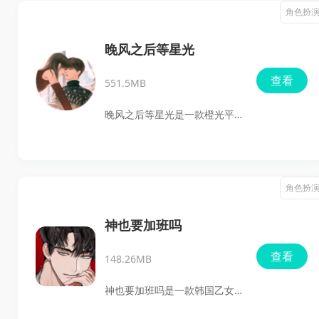
入充满悬疑和恐怖气氛的世
角色扮
界，与多位性格各异的吸血鬼
兄弟展开互动。游戏主打分支
晚风之后等星光
剧情和多重结局，选项会直接
查看
551.5MB
影响故事走向，同时还带有回
合制战斗、迷宫探索和谜题内
晚风之后等星光是一款橙光平
容，喜欢恋爱冒险、剧情选择
台推出的现代都市文字恋爱叙
和哥特风格作品的玩家都能在
事游戏，想找安卓手机游戏下
这里找到乐趣。
载、最新版体验的玩家可以重
角色扮
点看看。游戏围绕简拾集团小
霸总周沉予展开，主打多线感
神也要加班吗
情推进和关键选择分支，玩家
查看
148.26MB
会在职场压力、家庭催婚和情
感纠葛之间做出判断，去攻略
神也要加班吗是一款韩国乙女
时向晚、闻霄、叶繁露等不同
类手机游戏，主打天马行空的