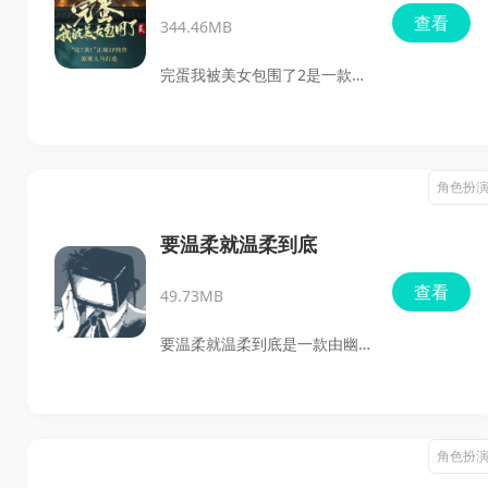
了！2
查看
344.46MB
完蛋我被美女包围了2是一款能
慢慢代入进去的恋爱互动游
戏。游戏延续了前作那种第一
人称沉浸式体验，这一作里又
角色扮
加入了更多新角色，人物性格
和互动感也和上一部不太一
要温柔就温柔到底
样，玩起来更容易把自己带进
查看
49.73MB
剧情里。
要温柔就温柔到底是一款由幽
灵工作室汉化移植的治愈系视
觉小说。它没有紧张战斗，也
没有复杂数值，玩家将以陪伴
角色扮
者的身份，和三位非人类角色