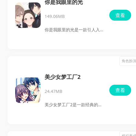
生活和社交。通过简单的点击
你是我眼里的光
玩法，积累经验和金币，晋升
查看
149.06MB
职业、升级道具、换装等。限
制在100天内完成任务，挑战多
你是我眼里的光是一款引人入
彩的剧情和结局，令人捧腹又
胜的乙女向恋爱模拟类手游。
引人深思。
在这里你可以自由选择服装和
发型，精心定制自己的角色形
角色扮
象。与多位魅力四射的美男进
行互动，采用聊天和送礼等方
美少女梦工厂2
式提升好感度。游戏中丰富的
查看
24.47MB
约会场景为你提供了多样的浪
漫体验，玩家的每个选择都可
美少女梦工厂2是一款经典的养
能影响故事的发展和结局，快
成类游戏，玩家将扮演养父或
来寻找你的男神吧！
养母，陪伴少女成长，从10岁
到18岁。游戏结合了角色养
模拟养