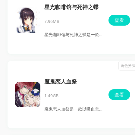
慢慢建立联系，感受他们从封
星光咖啡馆与死神之蝶
闭到逐渐接纳的变化过程。喜
查看
7.96MB
欢就点击下载体验吧。
星光咖啡馆与死神之蝶是一款
二次元恋爱养成游戏，玩家会
在不同角色之间展开互动，通
过关键选择推进故事走向，逐
角色扮
步解锁各条剧情路线。游戏整
体偏向剧情体验，角色性格鲜
魔鬼恋人血祭
明，分支结局也比较丰富，喜
查看
1.49GB
欢这类作品的玩家可以直接下
载体验。
魔鬼恋人血祭是一款以吸血鬼
为主题的乙女向文字冒险手
游，玩家会跟随主角小森唯进