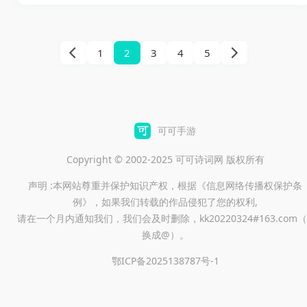
这里不仅要追寻爱情，还要在
身份的变换中演绎一出精彩纷
呈的戏剧。想象一下，你的主
1
2
3
4
5
角因一次意外意外地获得了能
周期性变身为不同身份的超能
力——这可不是随便哪个游戏
都有的设定。你将化身为光芒
可可手游
万丈的新晋偶像、隐藏身份的
Copyright © 2002-2025 可可诗词网 版权所有
转学生，甚至神秘的艺术家，
声明 :本网站尊重并保护知识产权，根据《信息网络传播权保护条
融入到顶级偶像团体、精英学
例》，如果我们转载的作品侵犯了您的权利,
院或豪门圈子中。在和多位魅
请在一个月内通知我们，我们会及时删除，kk20220324#163.com（
力角色交织的复杂关系中，你
换成@）。
要小心翼翼地维持每个“马甲”的
鄂ICP备2025138787号-1
人设，避免身份暴露引爆一场
感情的危机。由此，这游戏将