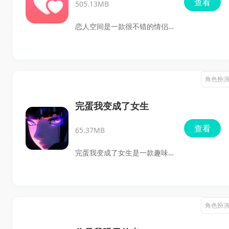
查看
505.13MB
画风，界面养眼，互动过程像
在看一部唯美爱情电影，适合
恋人空间是一款很不错的情侣
喜欢恋爱题材、剧情体验和轻
日常软件。像情侣纪念日、时
度解谜玩法的玩家下载体验。
光记录、恋爱打卡、情侣愿
想找summer爱的故事最新版
望、情侣叫醒这些功能都比较
角色扮
下载的朋友，可以直接了解这
实用，再加上爱情树、农场、
款作品的剧情内容、特色亮点
小家布置、宠物等双人玩法，
完蛋我变成了女生
和章节攻略。
日常用起来既能记录感情，也
查看
65.37MB
能给两个人的相处多一点仪式
感。
完蛋我变成了女生是一款趣味
十足的角色扮演类手游，讲述
的是男生意外变成女生的搞笑
故事。在游戏中，玩家需要适
角色扮
应全新的身份，体验不一样的