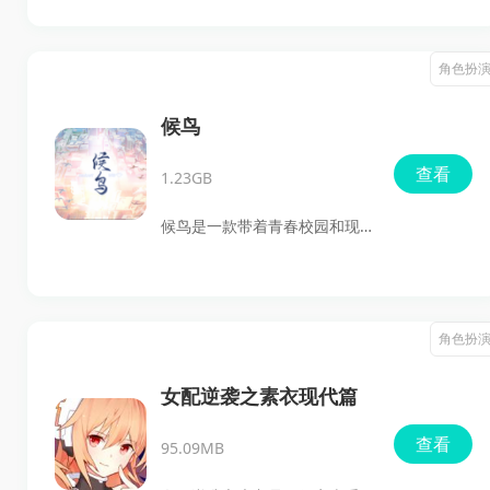
角色。整体风格偏都市恋爱
浪漫剧情、精致的人物立绘和
向，剧情推进快，感情线明
聊天式故事推进，适合喜欢女
角色扮
确，适合喜欢文字剧情、角色
性向视觉小说、角色互动以及
互动和多结局体验的玩家。
多结局体验的玩家下载体验安
候鸟
卓版最新版。游戏围绕社畜少
查看
1.23GB
女意外获得神力后的生活展
开，四位不同类型的男性角色
候鸟是一款带着青春校园和现
接连出现，玩家将在不断选择
实成长感的文字剧情游戏，故
中推进剧情，感受沉浸式的恋
事围绕西北贫困县高中的男主
爱故事。
叶雨潇和班长梁芷柔展开。玩
角色扮
家会跟着主角从普通高三生活
走到高考后的暑假，在日常推
女配逆袭之素衣现代篇
进中感受想和她去同一座城市
查看
95.09MB
这个目标带来的变化。游戏更
适合喜欢校园题材、剧情向体