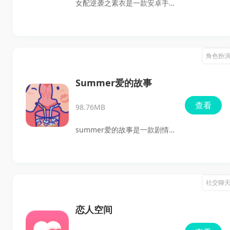
女配逆袭之素衣是一款安卓手
验，以及想看角色关系慢慢发
机上的女性向文字剧情游戏，
展的人。
主打穿越逆袭、恋爱养成和多
结局选择。玩家会从现代当红
角色扮
小天后白素衣的视角出发，绑
定系统蓝山后穿进不同小说世
Summer爱的故事
界，替冤死的女配逆袭改命，
查看
98.76MB
推进剧情时还要兼顾智慧、冷
静、敏捷、吐槽、好感等属性
summer爱的故事是一款剧情
变化。
向恋爱互动游戏，主打多分
支、多结局的故事体验，玩家
会跟着主角Summer一路从校
社交聊
园走向社会，在一连串选择中
感受暗恋、陪伴和心动带来的
恋人空间
变化。游戏采用小清新的手绘