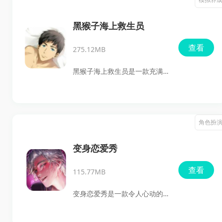
成、剧情互动以及多结局设
定，玩家通过安排学习、工
黑猴子海上救生员
作、社交等活动来影响少女的
查看
275.12MB
成长与人生轨迹。手机版在保
留原版精髓的基础上，优化了
黑猴子海上救生员是一款充满
操作界面与画面表现，新增了
恋爱互动元素的游戏，玩家将
触屏操作和自动存档功能，让
化身为海滩上的救生员，背负
养成的乐趣随时可享。丰富的
着拯救生命的责任，在阳光普
角色扮
剧情分支与隐藏事件，加上多
照的海岸线上进行救援和护航
达数十种结局，确保了高可玩
任务。在游戏中，与个性各异
变身恋爱秀
性和重复体验价值。
的角色展开浪漫关系是主要的
查看
115.77MB
情感核心。结合紧张刺激的任
务与温暖的日常互动，为大家
变身恋爱秀是一款令人心动的
创造了一场与众不同的海滩冒
奇幻文字冒险模拟游戏。你在
险之旅。