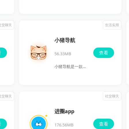
一款注重用户隐私
和互动体验的语音
聊天软件，专为希
社交聊天
生活实用
望通过语音交流来
结识新朋友的用户
小猪导航
设计。该软件的独
看
查看
56.33MB
特功能允许用户在
匿名状态下通过语
小猪导航是一款专
音聊天室进行互
为微商用户设计的
动，无需担心个人
综合平台，提供了
信息泄露。无论你
丰富的功能来支持
社交聊天
社交聊天
是想进行一对一的
微商在销售和管理
语音聊天，还是希
中的需求。用户可
进圈app
望在语音聊天室中
以通过小猪导航学
看
查看
和多人互动，小陪
176.56MB
习销售技巧、进行