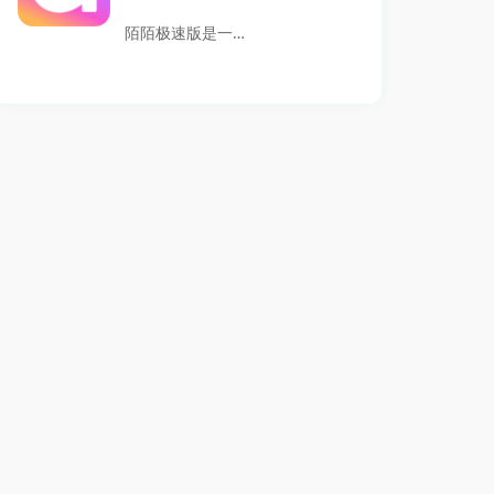
系，洋洋语音都提
陌陌极速版是一款
供了一个温馨的社
由官方陌陌聊天工
交环境，让沟通变
具推出的极速版
得更加真实和愉
本，无论是语音、
快。用户可以加入
文字、还是视频聊
各种主题房间，与
天，陌陌极速版都
志同道合的朋友一
能满足您的需求。
起畅聊，在声音的
同时，朋友圈、共
世界里发现新的可
享位置等功能让社
能。
交体验更加丰富和
便捷。为您提供简
洁流畅的社交体
验，满足您一切社
交需求，下载即享