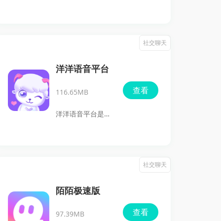
是一个便捷的交友
平台，更是一个满
足你各种社交需求
社交聊天
的全能工具。无论
你是想要扩大交友
洋洋语音平台
圈，还是寻找特别
查看
116.65MB
的伴侣，都能为你
提供安全、便捷的
洋洋语音平台是一
解决方案。软件凭
款注重语音社交体
借其安全、便捷、
验的创新平台，旨
无套路的特点，成
在通过声音连接用
社交聊天
为了众多用户的首
户，打破传统社交
选。现在就下载微
模式。无论是寻找
陌陌极速版
妙App，体验全新
新的朋友，还是通
查看
的交友方式吧！
97.39MB
过语音互动深化关