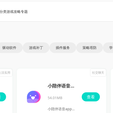
分类
游戏攻略
专题
驱动软件
游戏补丁
插件服务
策略塔防
学
生活实用
社交聊天
小陪伴语音
app
看
查看
54.01MB
小陪伴语音app是