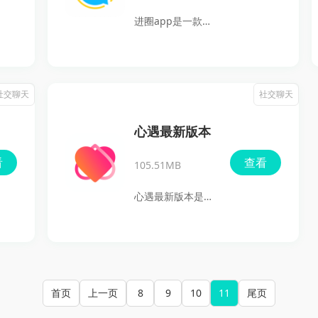
伴语音都能提供安
客户互动，还能在
进圈app是一款主
全、私密的交流环
微商圈分享日常生
打连麦聊天的手机
境。下载小陪伴语
活。除了基本的沟
社交软件，无论你
音，让你随时随地
通功能外，小猪导
是游戏爱好者，还
社交聊天
社交聊天
畅享语音交流的乐
航还具有自动加好
是想要交友，"进
趣。
友、发布二维码等
圈"都能满足你的
心遇最新版本
实用工具，是微商
需求。尤其是和平
看
查看
用户不可或缺的助
105.51MB
精英等吃鸡手游玩
手。如果你希望提
家，通过加入战队
心遇最新版本是一
升销售能力、优化
和圈子，轻松组队
款好用的在线找对
客户管理，并且扩
开黑。不会聊天？
象兼同城交友软
大业务网络，不妨
别担心，专业主持
件，通过智能推荐
试试小猪导航。立
人随时在线，帮助
功能，迅速找到与
首页
上一页
即下载，体验高效
8
9
10
11
尾页
你告别冷场，畅快
你有缘的用户。无
的微商管理与学习