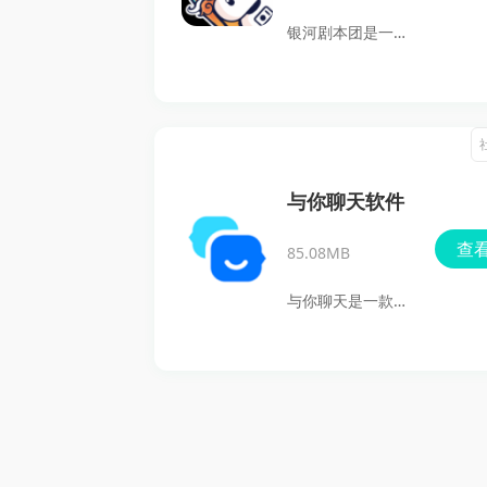
款应用都能满足玩
合拍的伙伴，一同
银河剧本团是一款
家的多样需求。快
展开话题、交流心
专为剧本杀玩家打
来下载，体验无缝
得。在妙时，音乐
造的社区软件。无
的游戏之旅吧！
不仅仅是声音，更
论是线上讨论、同
是构建友情与互动
城组局，还是线下
的桥梁。基于音乐
实体剧本的选择，
与你聊天软件
的社交体验，使用
这款应用都能为你
查
户能轻松结交新朋
85.08MB
提供全面的支持。
友，并在美妙的时
用户不仅可以讨论
与你聊天是一款好
刻里找到懂自己的
各类话题、结交新
用的家庭专属社交
伙伴。赶快来本站
朋友，还可以发现
软件，致力于为家
下载体验吧！
本地的优质剧本店
庭成员打造一个温
铺，体验便捷的游
馨、亲密的互动平
戏操作。银河剧本
台，让家人即使相