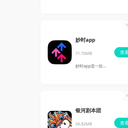
款专为游戏爱好者
设计的游戏盒子应
用，让用户可以随
时随地体验海量热
门小游戏。无需复
妙时app
杂的操作，也无需
查
71.70MB
占用太多存储空
间，闪电龟提供了
妙时app是一款专
即点即玩的便捷功
为音乐爱好者打造
能，旨在为用户打
的社交软件，通过
发无聊时光，享受
音乐桥梁连接志同
畅快的游戏体验。
道合的朋友。用户
不论是火爆的国内
不仅可以分享音
银河剧本团
小游戏还是最新上
乐，还可以通过相
查
线的热门游戏，这
56.82MB
同的音乐品味找到