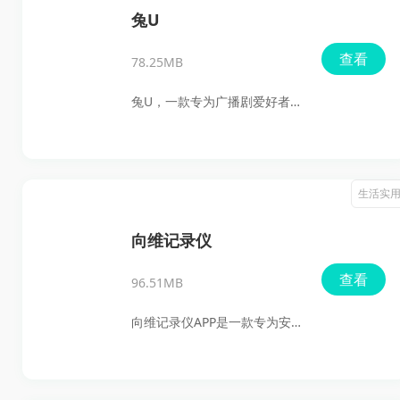
他钓鱼爱好者交流心得，并获
兔U
取最新的钓鱼资讯和赛事信
查看
78.25MB
息。无论是新手还是资深钓
友，都能在这里找到属于自己
兔U，一款专为广播剧爱好者量
的乐趣。
身定制的应用软件，为你打开
一扇通往声音世界的大门。无
论你是都市剧的忠实粉丝，还
生活实
是校园故事的狂热追随者，亦
或是言情剧的痴迷者，兔U都能
向维记录仪
满足你的收听需求。这款应用
查看
96.51MB
不仅内容丰富多样，音质更是
清晰流畅，让你在享受剧情的
向维记录仪APP是一款专为安卓
同时，也能感受到声音的魅
手机用户打造的高清行车记录
力。快来下载兔U，开启你的广
仪控制软件。通过WIFI无线连
播剧之旅吧！