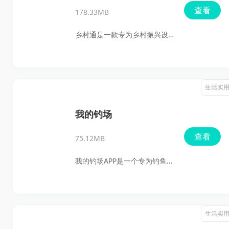
随机抽取一支灵签，获取寓意
查看
178.33MB
深远的签文，为自己的生活、
工作、情感等方面提供启示和
乡村通是一款专为乡村振兴设
指导。这款软件不仅保留了抽
计的数字化管理软件，旨在通
签的神秘感和趣味性，还结合
过信息化手段，全方位服务政
了现代科技，为用户带来了全
府部门及相关企业，推动城乡
生活实
新的抽签体验。
融合发展。这款软件以国家战
略和政策为导向，以服务民生
我的钓场
为核心，致力于帮扶企业和提
查看
75.12MB
升家庭生活质量。通过设立城
市合伙人，乡村通加速了县域
我的钓场APP是一个专为钓鱼爱
经济增长，助推了产业融合发
好者打造的综合性服务平台，
展。
旨在为用户提供全方位的垂钓
体验。通过这个平台，用户可
生活实
以轻松找到附近的钓场，与其