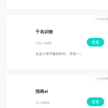
环游世界？全国实况摄像头
此间的交流。得益于丰富的功
App正是你实现这一梦想的完
能和贴心的设计，运动世界校
美工具。这款应用不仅提供了
生活实
园正逐渐成为大学生们必备的
全球各地的实时高清摄像头视
运动交友软件。
图，还能让你轻松查看街景，
千岛识物
仿佛置身于现场。
查看
130.14MB
在这个快节奏的时代，寻找一
个能够满足你所有潮流需求的
平台似乎变得越来越难。但千
岛识物正是这样一个软件，它
生活实
不仅仅是一个应用，更是一个
潮流文化的聚集地，一个让你
指南ai
与志同道合的人相遇、交流、
查看
32.24MB
分享的乐园。