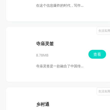
在这个信息爆炸的时代，写作
已经不再是少数人的专利，而
是每个人都需要掌握的技能。
然而，写作并非易事，尤其是
生活实
当你面对空白屏幕，思绪万千
却无从下笔时。这时，指南AI
寺庙灵签
应运而生，它不仅仅是一个写
查看
8.78MB
作工具，更是一个智能写作辅
助神器，助你轻松驾驭文字，
寺庙灵签是一款融合了中国传
开启创作的新篇章。
统寺庙抽签文化与现代科技元
素的安卓应用。它为用户提供
了一个便捷的虚拟抽签体验，
生活实
模拟了传统寺庙中求签的过
程。用户只需轻轻一点，便可
乡村通