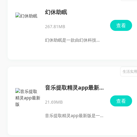
幻休助眠
查看
267.81MB
幻休助眠是一款由幻休科技
（上海）有限公司倾情打造的
健康应用，专注于助眠、冥想
和压力缓解。这款软件不仅能
生活实
够帮助用户记录每日的睡眠状
态，还能引导用户以自然的方
音乐提取精灵app最新
式入睡，助力改善整体睡眠质
版
查看
21.69MB
量。在熬夜或压力较大的日子
里，这款APP尤其适用于那些常
音乐提取精灵app最新版是一
常辗转反侧、难以入眠的朋友
款非常实用且功能强大的音频
们。
处理工具。它不仅支持视频音