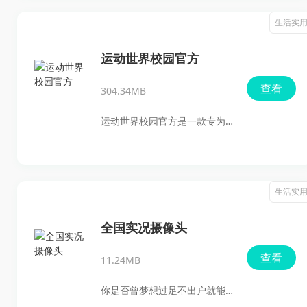
频提取和格式转换，还提供了
生活实
多种音频编辑功能，如剪辑、
拼接、混音等，满足了不同用
运动世界校园官方
户的需求。无论是想制作个人
查看
304.34MB
铃声，还是进行音频创作，软
件都能提供高效便捷的服务。
运动世界校园官方是一款专为
其简洁易用的操作界面和丰富
校园学生设计的运动健康管理
的功能，深受音频爱好者的喜
应用，集运动资讯、活动推
爱，是一款值得推荐的音频处
荐、跑步记录等功能于一体。
生活实
理工具。
通过该APP，用户可以随时获取
最新的赛事信息、健身知识以
全国实况摄像头
及健康饮食建议。此外，平台
查看
11.24MB
还会定期推出线下活动和社交
机会，让同学们在锻炼的同时
你是否曾梦想过足不出户就能
结识志趣相投的朋友，增进彼