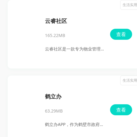
接，用户可以轻松实现对行车
生活实
记录仪中的视频或图片进行回
放、下载等操作。该软件还支
云睿社区
持实时预览和拍照功能，让你
查看
165.22MB
随时掌握车辆周边情况。同
时，停车监控功能也能为你的
云睿社区是一款专为物业管理
爱车提供全方位的安全保障。
打造的软件，它集成了众多生
为了保持软件的最佳性能，你
活服务功能，旨在帮助物业更
还可以通过固件在线升级功能
好地服务业主。通过这款软
生活实
及时更新软件版本。
件，业主可以在线联系物业，
办理各种事务，如缴费、监
鹤立办
控、活动等。同时，物业工作
查看
63.29MB
人员也可以方便地处理小区日
常事务，提高工作效率。
鹤立办APP，作为鹤壁市政府精
心打造的综合服务平台，由鹤