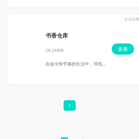
壁市行政审批和政务信息管理
局主办，旨在为市民和企业提
生活实
供便捷、高效的服务体验。这
款APP不仅是鹤壁市综合服务移
书香仓库
动端的主要入口，更是连接政
查看
28.26MB
府与市民的桥梁，涵盖了医
保、社保、公积金、不动产等
在如今快节奏的生活中，寻找
高频应用场景，真正实现了“数
一款能够随时随地沉浸于小说
据多跑路，群众少跑腿”的目
世界的阅读软件，已经成为许
标。
多书迷的迫切需求。而书香仓
库正是这样一款致力于满足各
1
类读者需求的小说阅读软件，
它拥有海量的小说资源，从言
情到玄幻、从武侠到科幻，应
有尽有，为你打造一座小说的