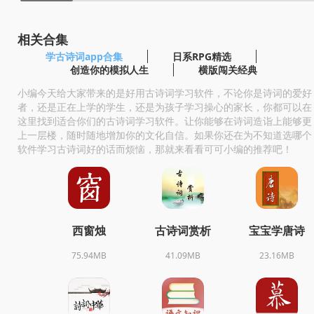
相关合集
学古诗词app合集
日系RPG精选
创造你的模拟人生
横版闯关经典
小编今天给大家带来的是好用古诗词学习软件，不论你是诗词的爱好
者，还是正在上学的学生，还是为孩子学习操心的家长，你都可以在
这里找到适合你们的古诗词学习软件。让你能够在诗词造诣上能够更
上一层楼，随时随地增加你的文化自信。如果你还在为不知道选哪个
软件学习古诗词好的话而烦恼，那就来看看可可小编的推荐吧！
西窗烛
古诗词赏析
宝宝学唐诗
75.94MB
41.09MB
23.16MB