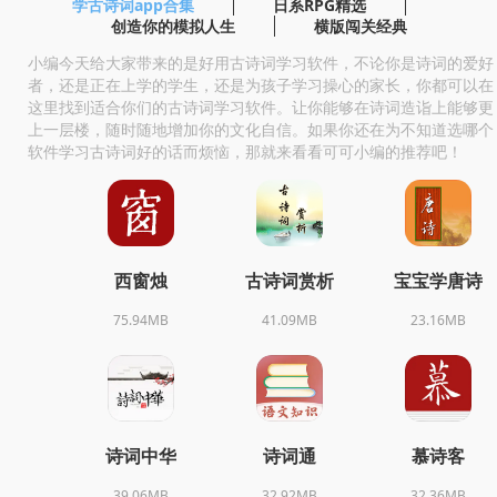
学古诗词app合集
日系RPG精选
创造你的模拟人生
横版闯关经典
小编今天给大家带来的是好用古诗词学习软件，不论你是诗词的爱好
者，还是正在上学的学生，还是为孩子学习操心的家长，你都可以在
这里找到适合你们的古诗词学习软件。让你能够在诗词造诣上能够更
上一层楼，随时随地增加你的文化自信。如果你还在为不知道选哪个
软件学习古诗词好的话而烦恼，那就来看看可可小编的推荐吧！
西窗烛
古诗词赏析
宝宝学唐诗
75.94MB
41.09MB
23.16MB
诗词中华
诗词通
慕诗客
39.06MB
32.92MB
32.36MB