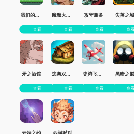
我们的世界
魔魔大冒险官方正版
攻守兼备
失落之
查看
查看
查看
查
矛之酒馆
逃离双塔湾
史诗飞机进化
黑暗之
查看
查看
查看
查
云端之约
西游派对