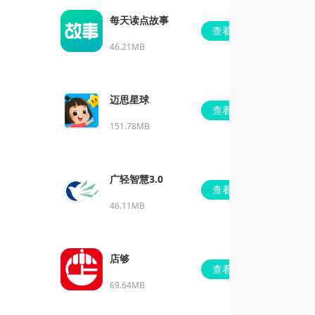
每天读点故事
查看
46.21MB
迈思星球
查看
151.78MB
广轻智慧3.0
查看
46.11MB
店够
查看
69.64MB