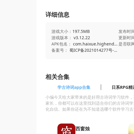
详细信息
游戏大小：
197.5MB
发布时
游戏版本：
v3.12.22
更新时
APK包名：
com.haixue.highendclass
是否联
备案号：
蜀ICP备2021014277号-4A
相关合集
学古诗词app合集
日系RPG精
小编今天给大家带来的是好用古诗词学习软件，
家长，你都可以在这里找到适合你们的古诗词学
化自信。如果你还在为不知道选哪个软件学习古
西窗烛