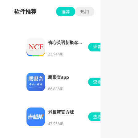
软件推荐
推荐
热门
省心英语新概念安
查看
卓版
23.94MB
鹰眼查app
查看
66.83MB
老板帮官方版
查看
47.93MB