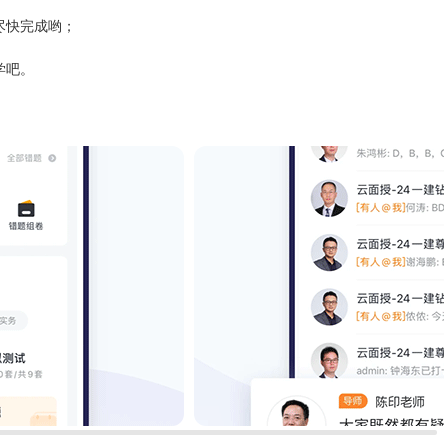
尽快完成哟；
学吧。