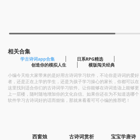
相关合集
学古诗词app合集
日系RPG精选
创造你的模拟人生
横版闯关经典
小编今天给大家带来的是好用古诗词学习软件，不论你是诗词的爱好
者，还是正在上学的学生，还是为孩子学习操心的家长，你都可以在
这里找到适合你们的古诗词学习软件。让你能够在诗词造诣上能够更
上一层楼，随时随地增加你的文化自信。如果你还在为不知道选哪个
软件学习古诗词好的话而烦恼，那就来看看可可小编的推荐吧！
西窗烛
古诗词赏析
宝宝学唐诗