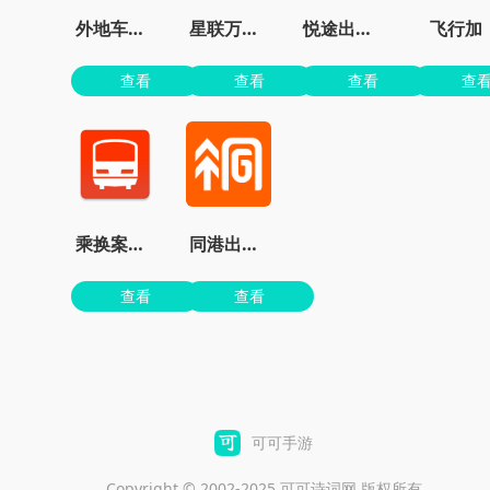
外地车在京畅行APP
星联万物定位
悦途出行管家app
飞行加
查看
查看
查看
查
乘换案内官网
同港出行车主端
查看
查看
可可手游
Copyright © 2002-2025 可可诗词网 版权所有