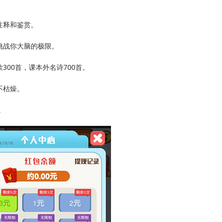
注释和鉴赏。
挑战你大脑的极限。
00首，课本外名诗700首。
不枯燥。
。