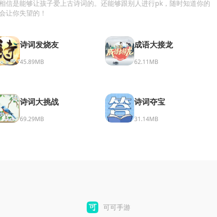
相信是能够让孩子爱上古诗词的。还能够跟别人进行pk，随时知道你的
会让你失望的！
诗词发烧友
成语大接龙
45.89MB
62.11MB
诗词大挑战
诗词夺宝
69.29MB
31.14MB
可可手游