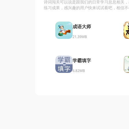
诗词闯关可以说是跟我们的日常学习息息相关，
练习成果，感兴趣的用户快来试试看吧，相信不
成语大师
21.39MB
学霸填字
6.82MB