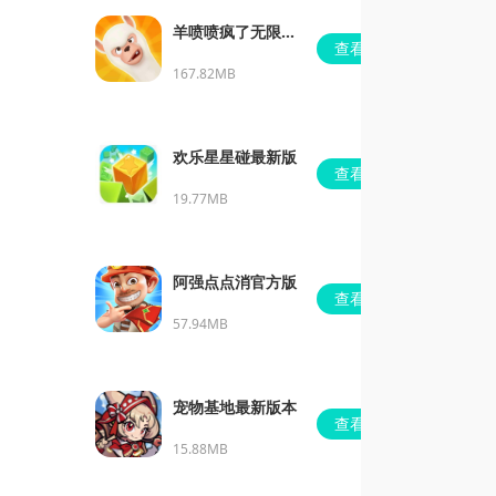
羊喷喷疯了无限金
查看
币
167.82MB
欢乐星星碰最新版
查看
19.77MB
阿强点点消官方版
查看
57.94MB
宠物基地最新版本
查看
15.88MB