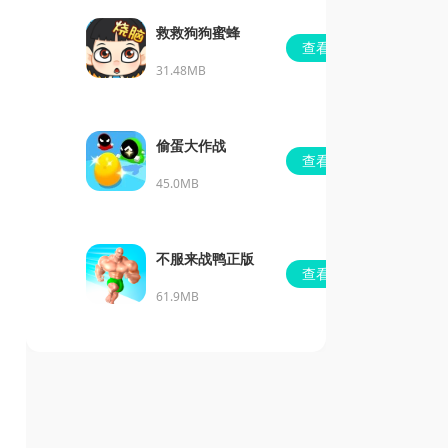
救救狗狗蜜蜂
查看
31.48MB
偷蛋大作战
查看
45.0MB
不服来战鸭正版
查看
61.9MB