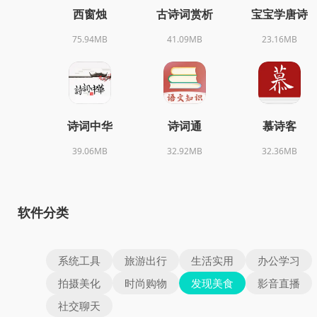
西窗烛
古诗词赏析
宝宝学唐诗
75.94MB
41.09MB
23.16MB
诗词中华
诗词通
慕诗客
39.06MB
32.92MB
32.36MB
软件分类
系统工具
旅游出行
生活实用
办公学习
拍摄美化
时尚购物
发现美食
影音直播
社交聊天