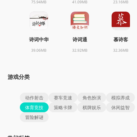
75.94MB
41.09MB
23.16MB
诗词中华
诗词通
慕诗客
39.06MB
32.92MB
32.36MB
游戏分类
动作射击
赛车竞速
角色扮演
模拟养成
体育竞技
策略卡牌
棋牌娱乐
休闲益智
冒险解谜