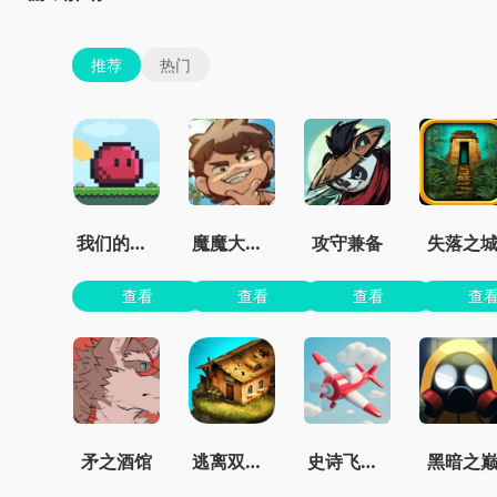
推荐
热门
我们的世界
魔魔大冒险官方正版
攻守兼备
失落之
查看
查看
查看
查
矛之酒馆
逃离双塔湾
史诗飞机进化
黑暗之