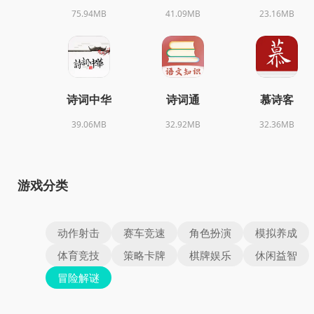
75.94MB
41.09MB
23.16MB
诗词中华
诗词通
慕诗客
39.06MB
32.92MB
32.36MB
游戏分类
动作射击
赛车竞速
角色扮演
模拟养成
体育竞技
策略卡牌
棋牌娱乐
休闲益智
冒险解谜