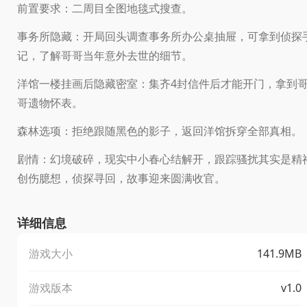
前置要求：二周目全图地毯式搜查。
事务所隐藏：开局回头调查事务所办公桌抽屉，可拿到侦探
记，了解哥哥当年意外去世的细节。
洋馆一楼挂画后隐藏密室：集齐4封信件后才能开门，拿到
哥遗物怀表。
森林选项：拒绝跟随黑色的影子，返回洋馆拆穿全部真相。
剧情：幻境破碎，现实中小春心结解开，跟踪骚扰其实是精
创伤臆想，侦探寻回，故事迎来圆满收官。
详细信息
游戏大小
141.9MB
游戏版本
v1.0