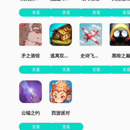
查看
查看
查看
查
矛之酒馆
逃离双塔湾
史诗飞机进化
黑暗之
查看
查看
查看
查
云端之约
西游派对
查看
查看