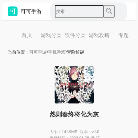
可可手游
首页
游戏分类
软件分类
游戏攻略
专题
当前位置：
可可手游
手机游戏
冒险解谜
然则春终将化为灰
大小：141.9MB
版本：v1.0
更新时间：2026-06-08 15:47