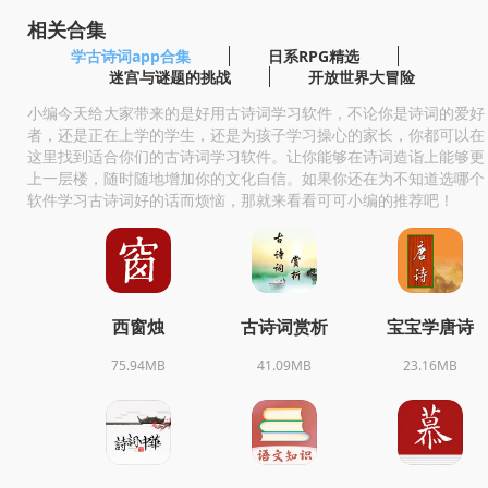
相关合集
学古诗词app合集
日系RPG精选
迷宫与谜题的挑战
开放世界大冒险
小编今天给大家带来的是好用古诗词学习软件，不论你是诗词的爱好
者，还是正在上学的学生，还是为孩子学习操心的家长，你都可以在
这里找到适合你们的古诗词学习软件。让你能够在诗词造诣上能够更
上一层楼，随时随地增加你的文化自信。如果你还在为不知道选哪个
软件学习古诗词好的话而烦恼，那就来看看可可小编的推荐吧！
西窗烛
古诗词赏析
宝宝学唐诗
75.94MB
41.09MB
23.16MB