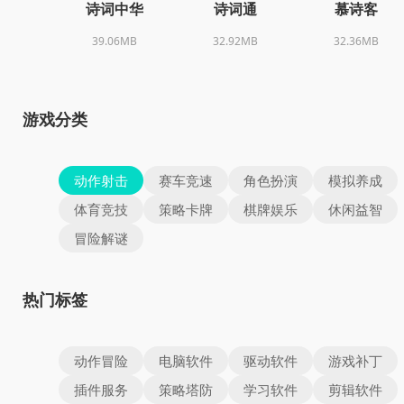
诗词中华
诗词通
慕诗客
39.06MB
32.92MB
32.36MB
游戏分类
动作射击
赛车竞速
角色扮演
模拟养成
体育竞技
策略卡牌
棋牌娱乐
休闲益智
冒险解谜
热门标签
动作冒险
电脑软件
驱动软件
游戏补丁
插件服务
策略塔防
学习软件
剪辑软件