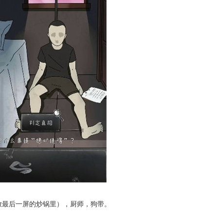
放最后一屏的炒锅里），厨师，狗带。