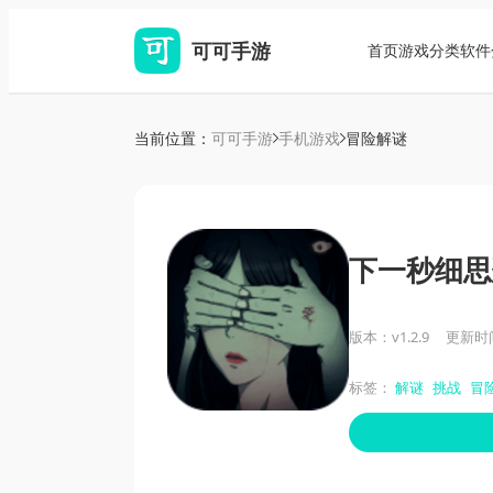
可可手游
首页
游戏分类
软件
当前位置：
可可手游
手机游戏
冒险解谜
下一秒细思
版本：v1.2.9
更新时间：
标签：
解谜
挑战
冒