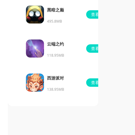
黑暗之巅
查看
495.8MB
云端之约
查看
118.95MB
西游派对
查看
138.95MB