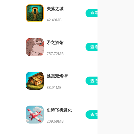
失落之城
查看
42.49MB
矛之酒馆
查看
757.72MB
逃离双塔湾
查看
83.91MB
史诗飞机进化
查看
209.69MB