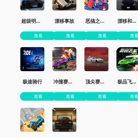
超级明星赛车
漂移事故
恶搞之家卡丁车
漂移和事故模拟器
查看
查看
查看
查
极速骑行
冲撞赛车3最新版
顶尖赛车手
极品飞车手游正版
查看
查看
查看
查