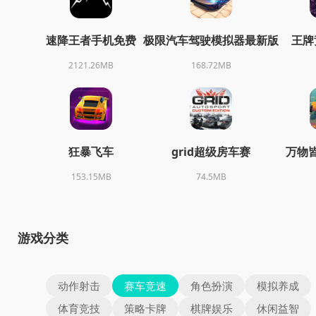
速降王者手机免费
极限汽车驾驶模拟器最新版
王牌
2121.26MB
168.72MB
狂暴飞车
grid超级房车赛
万物
153.15MB
74.5MB
游戏分类
动作射击
赛车竞速
角色扮演
模拟养成
体育竞技
策略卡牌
棋牌娱乐
休闲益智