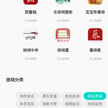
西窗烛
古诗词赏析
宝宝学唐诗
75.94MB
41.09MB
23.16MB
诗词中华
诗词通
慕诗客
39.06MB
32.92MB
32.36MB
游戏分类
动作射击
赛车竞速
角色扮演
模拟养成
体育竞技
策略卡牌
棋牌娱乐
休闲益智