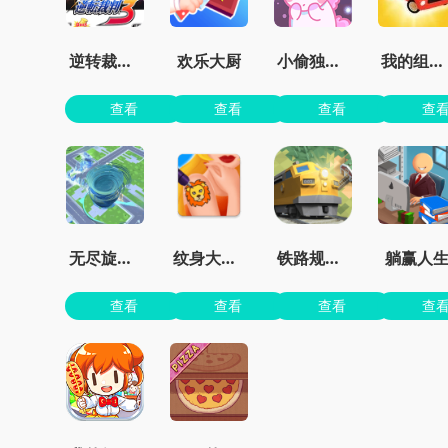
逆转裁判3汉化版虫虫助手
欢乐大厨
小偷独角兽免费
我的组装车
查看
查看
查看
查
无尽旋转模拟器
纹身大师墨水颜色
铁路规划新星
躺赢人
查看
查看
查看
查