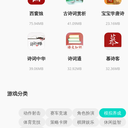
西窗烛
古诗词赏析
宝宝学唐诗
75.94MB
41.09MB
23.16MB
诗词中华
诗词通
慕诗客
39.06MB
32.92MB
32.36MB
游戏分类
动作射击
赛车竞速
角色扮演
模拟养成
体育竞技
策略卡牌
棋牌娱乐
休闲益智