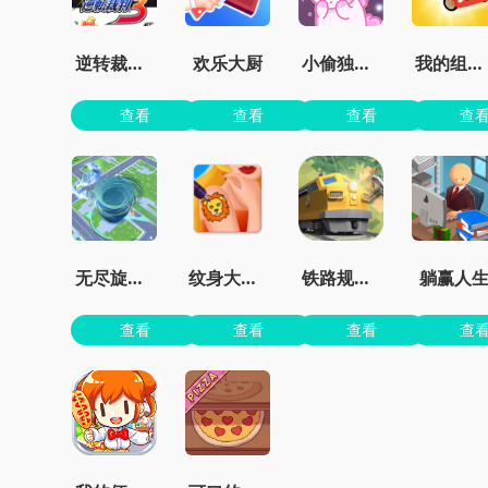
逆转裁判3汉化版虫虫助手
欢乐大厨
小偷独角兽免费
我的组装车
查看
查看
查看
查
无尽旋转模拟器
纹身大师墨水颜色
铁路规划新星
躺赢人
查看
查看
查看
查