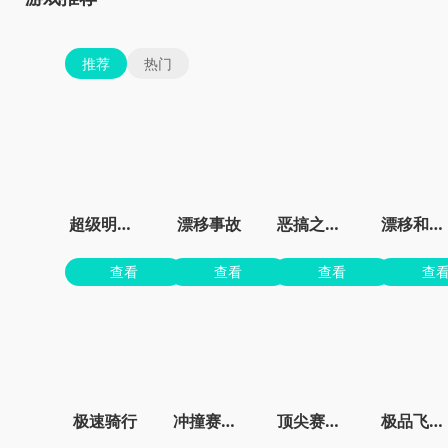
推荐
热门
超级明星赛车
漂移事故
恶搞之家卡丁车
漂移和事故模拟器
查看
查看
查看
查
极速骑行
冲撞赛车3最新版
顶尖赛车手
极品飞车手游正版