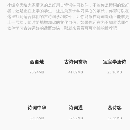
小编今天给大家带来的是好用古诗词学习软件，不论你是诗词的爱好
者，还是正在上学的学生，还是为孩子学习操心的家长，你都可以在
这里找到适合你们的古诗词学习软件。让你能够在诗词造诣上能够更
上一层楼，随时随地增加你的文化自信。如果你还在为不知道选哪个
软件学习古诗词好的话而烦恼，那就来看看可可小编的推荐吧！
西窗烛
古诗词赏析
宝宝学唐诗
75.94MB
41.09MB
23.16MB
诗词中华
诗词通
慕诗客
39.06MB
32.92MB
32.36MB