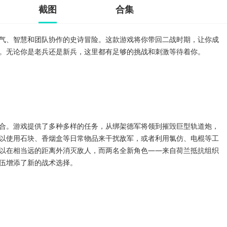
截图
合集
气、智慧和团队协作的史诗冒险。这款游戏将你带回二战时期，让你成
。无论你是老兵还是新兵，这里都有足够的挑战和刺激等待着你。
合。游戏提供了多种多样的任务，从绑架德军将领到摧毁巨型轨道炮，
以使用石块、香烟盒等日常物品来干扰敌军，或者利用氯仿、电棍等工
以在相当远的距离外消灭敌人，而两名全新角色——来自荷兰抵抗组织
伍增添了新的战术选择。