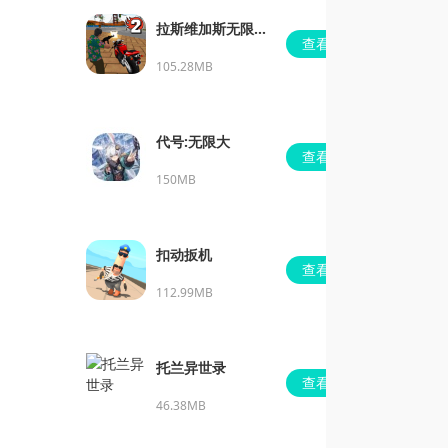
拉斯维加斯无限金
查看
币钻石版下载
105.28MB
代号:无限大
查看
150MB
扣动扳机
查看
112.99MB
托兰异世录
查看
46.38MB