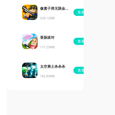
像素子弹无限金币
查看
版免广告
328.12MB
香肠派对
查看
171.25MB
太空勇士杀杀杀
查看
182.93MB