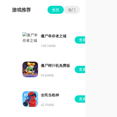
游戏推荐
推荐
热门
僵尸幸存者之城
查看
108.54MB
僵尸榨汁机免费版
查看
93.84MB
全民当枪神
查看
42.95MB