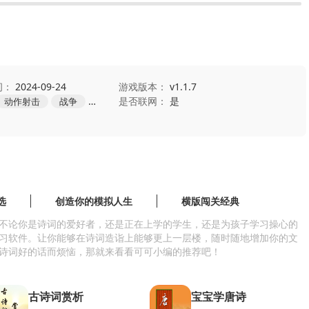
间：
2024-09-24
游戏版本：
v1.1.7
是否联网：
是
动作射击
战争
冒险
选
创造你的模拟人生
横版闯关经典
不论你是诗词的爱好者，还是正在上学的学生，还是为孩子学习操心的
习软件。让你能够在诗词造诣上能够更上一层楼，随时随地增加你的文
诗词好的话而烦恼，那就来看看可可小编的推荐吧！
古诗词赏析
宝宝学唐诗