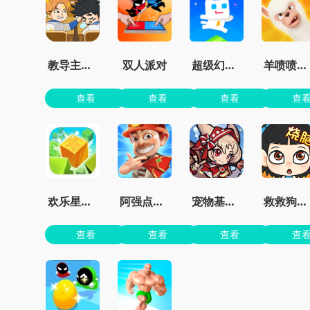
教导主任模拟器
双人派对
超级幻影猫2无限钻石
羊喷喷疯了无限金币
查看
查看
查看
查
欢乐星星碰最新版
阿强点点消官方版
宠物基地最新版本
救救狗狗蜜蜂
查看
查看
查看
查