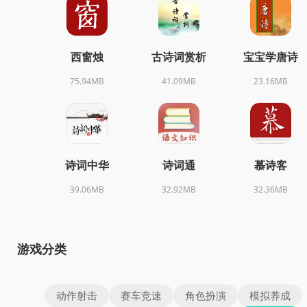
西窗烛
古诗词赏析
宝宝学唐诗
75.94MB
41.09MB
23.16MB
诗词中华
诗词通
慕诗客
39.06MB
32.92MB
32.36MB
游戏分类
动作射击
赛车竞速
角色扮演
模拟养成