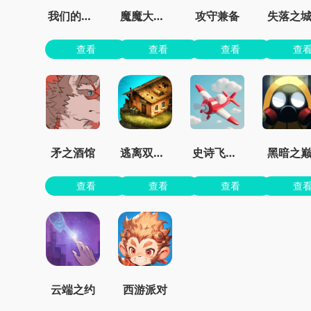
我们的世界
魔魔大冒险官方正版
攻守兼备
失落之
查看
查看
查看
查
矛之酒馆
逃离双塔湾
史诗飞机进化
黑暗之
查看
查看
查看
查
云端之约
西游派对