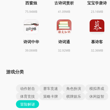
西窗烛
古诗词赏析
宝宝学唐诗
75.94MB
41.09MB
23.16MB
诗词中华
诗词通
慕诗客
39.06MB
32.92MB
32.36MB
游戏分类
动作射击
赛车竞速
角色扮演
模拟养成
体育竞技
策略卡牌
棋牌娱乐
休闲益智
冒险解谜