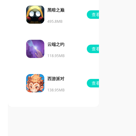
黑暗之巅
查看
495.8MB
云端之约
查看
118.95MB
西游派对
查看
138.95MB