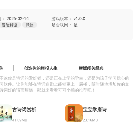
间：
2025-02-14
游戏版本：
v1.0.0
是否联网：
是
冒险解谜
武侠
烧脑
推理
选
创造你的模拟人生
横版闯关经典
不论你是诗词的爱好者，还是正在上学的学生，还是为孩子学习操心的
习软件。让你能够在诗词造诣上能够更上一层楼，随时随地增加你的文
诗词好的话而烦恼，那就来看看可可小编的推荐吧！
古诗词赏析
宝宝学唐诗
41.09MB
23.16MB