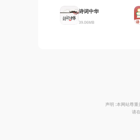
诗词中华
39.06MB
声明 :本网站尊
请在