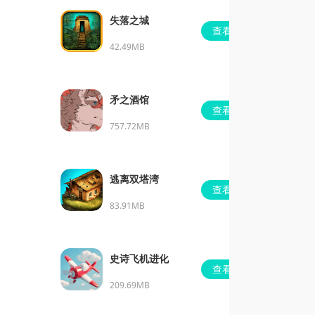
失落之城
查看
42.49MB
矛之酒馆
查看
757.72MB
逃离双塔湾
查看
83.91MB
史诗飞机进化
查看
209.69MB