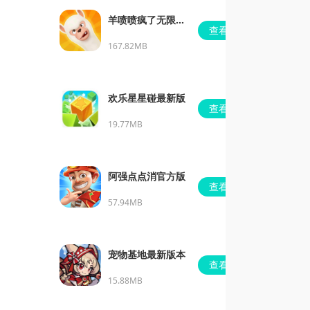
羊喷喷疯了无限金
查看
币
167.82MB
欢乐星星碰最新版
查看
19.77MB
阿强点点消官方版
查看
57.94MB
宠物基地最新版本
查看
15.88MB