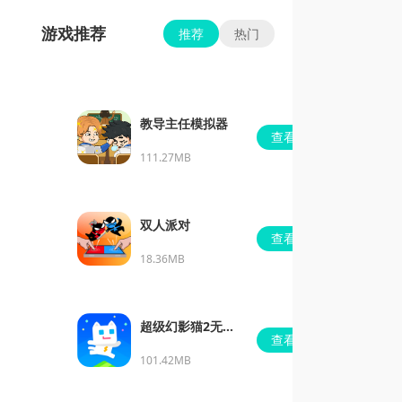
游戏推荐
推荐
热门
教导主任模拟器
查看
111.27MB
双人派对
查看
18.36MB
超级幻影猫2无限
查看
钻石
101.42MB