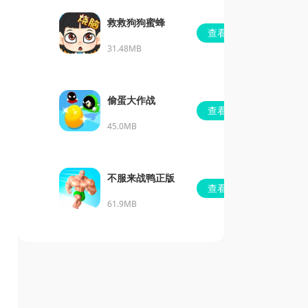
救救狗狗蜜蜂
查看
31.48MB
偷蛋大作战
查看
45.0MB
不服来战鸭正版
查看
61.9MB