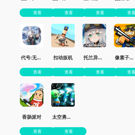
查看
查看
查看
查
代号:无限大
扣动扳机
托兰异世录
像素子弹无限金币版免广告
查看
查看
查看
查
香肠派对
太空勇士杀杀杀
查看
查看