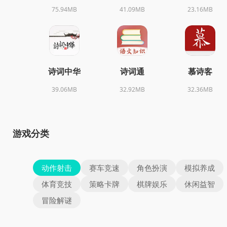
75.94MB
41.09MB
23.16MB
诗词中华
诗词通
慕诗客
39.06MB
32.92MB
32.36MB
游戏分类
动作射击
赛车竞速
角色扮演
模拟养成
体育竞技
策略卡牌
棋牌娱乐
休闲益智
冒险解谜