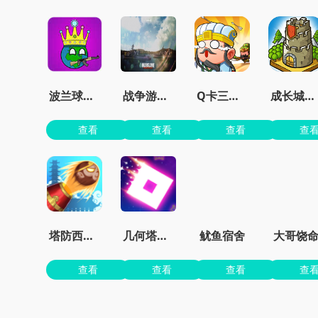
波兰球之征服世界无限金币版
战争游戏红龙手机版
Q卡三国官方正版
成长城堡最新版
查看
查看
查看
查
塔防西游记
几何塔防内置菜单版
鱿鱼宿舍
大哥饶
查看
查看
查看
查