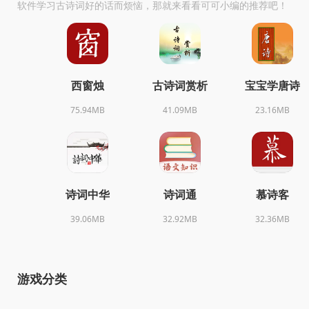
软件学习古诗词好的话而烦恼，那就来看看可可小编的推荐吧！
西窗烛
古诗词赏析
宝宝学唐诗
75.94MB
41.09MB
23.16MB
诗词中华
诗词通
慕诗客
39.06MB
32.92MB
32.36MB
游戏分类