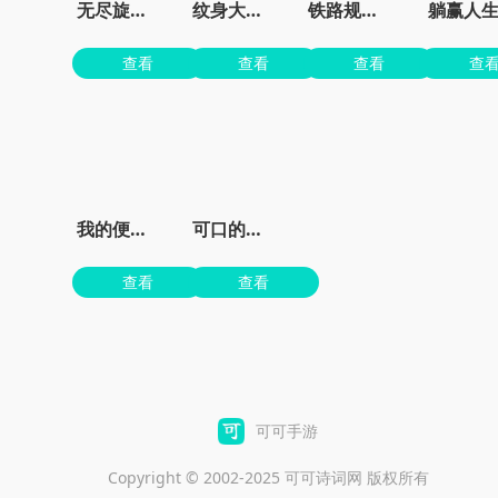
无尽旋转模拟器
纹身大师墨水颜色
铁路规划新星
躺赢人
查看
查看
查看
查
我的便利店红包版
可口的披萨美味的披萨无限金币无限钻石版
查看
查看
可可手游
Copyright © 2002-2025 可可诗词网 版权所有