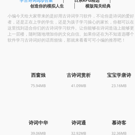
学古诗词app合集
日系RPG精选
创造你的模拟人生
横版闯关经典
小编今天给大家带来的是好用古诗词学习软件，不论你是诗词的爱好
者，还是正在上学的学生，还是为孩子学习操心的家长，你都可以在
这里找到适合你们的古诗词学习软件。让你能够在诗词造诣上能够更
上一层楼，随时随地增加你的文化自信。如果你还在为不知道选哪个
软件学习古诗词好的话而烦恼，那就来看看可可小编的推荐吧！
西窗烛
古诗词赏析
宝宝学唐诗
75.94MB
41.09MB
23.16MB
诗词中华
诗词通
慕诗客
39.06MB
32.92MB
32.36MB