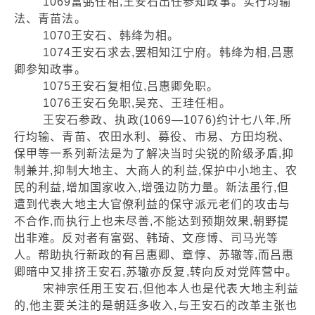
1069富弼任相,王安石出任参知政事。实行均输
法、青苗法。
1070王安石、韩绛为相。
1074王安石求去,罢相知江宁府。韩绛为相,吕惠
卿参知政事。
1075王安石复相位,吕惠卿免职。
1076王安石免职,吴充、王珪任相。
王安石参政、执政(1069—1076)约计七八年,所
行均输、青苗、农田水利、募役、市易、方田均税、
保甲等一系列新法是为了解决当时尖锐的阶级矛盾,抑
制兼并,抑制大地主、大商人的利益,保护中小地主、农
民的利益,增加国家收入,增强边防力量。新法虽行,但
遭到代表大地主大官僚利益的保守派元老们的攻击与
不合作,而执行上也未尽善,不能达到预期效果,朝野提
出非难。反对者有富弼、韩琦、文彦博、司马光等
人。帮助执行新政的有吕惠卿、章惇、苏辙等,而吕惠
卿暗中又排挤王安石,苏辙亦反复,转向反对党阵营中。
宋神宗任用王安石,但他本人也是代表大地主利益
的,他主要关注的是朝廷多收入,与王安石的改革主张也