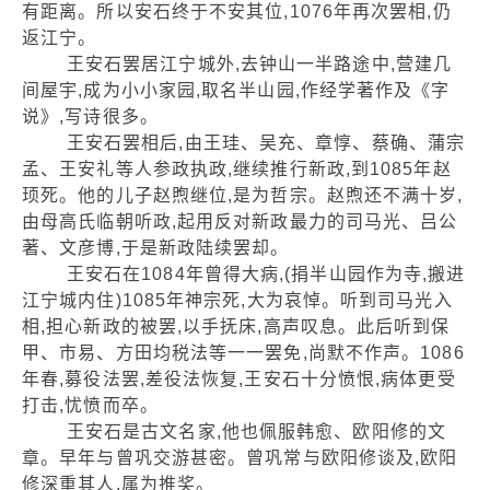
有距离。所以安石终于不安其位,1076年再次罢相,仍
返江宁。
王安石罢居江宁城外,去钟山一半路途中,营建几
间屋宇,成为小小家园,取名半山园,作经学著作及《字
说》,写诗很多。
王安石罢相后,由王珪、吴充、章惇、蔡确、蒲宗
孟、王安礼等人参政执政,继续推行新政,到1085年赵
顼死。他的儿子赵煦继位,是为哲宗。赵煦还不满十岁,
由母高氏临朝听政,起用反对新政最力的司马光、吕公
著、文彦博,于是新政陆续罢却。
王安石在1084年曾得大病,(捐半山园作为寺,搬进
江宁城内住)1085年神宗死,大为哀悼。听到司马光入
相,担心新政的被罢,以手抚床,高声叹息。此后听到保
甲、市易、方田均税法等一一罢免,尚默不作声。1086
年春,募役法罢,差役法恢复,王安石十分愤恨,病体更受
打击,忧愤而卒。
王安石是古文名家,他也佩服韩愈、欧阳修的文
章。早年与曾巩交游甚密。曾巩常与欧阳修谈及,欧阳
修深重其人,属为推奖。