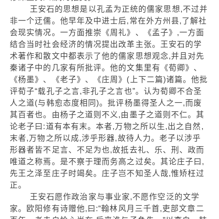
王安石的思想是以孔孟为正统的儒家思想,不过并
非一个迂儒。他早年及中进士后,常在外方州县,了解社
会现实情况。一方面推崇《周礼》、《孟子》,一方面
结合当时社会经济的情况提出改革主张。王安石的学
术著作和散文中都表示了他的儒家思想观念,并且对先
秦诸子中的几家有所批评。他的文集里有《荀卿》、
《杨墨》、《老子》、《庄周》(上下二篇)诸篇。他批
评荀子“载孔子之言,非孔子之言也”。认为荀卿不合圣
人之道(与韩愈态度相同)。批评杨墨得圣人之一,而废
其百者也。由杨子之道则不义,由墨子之道则不仁。其
论老子曰:道有本有末。本者,万物之所以生,出之自然,
末者,万物之所以成,涉乎形器,故待人力。老子以涉乎
形器者皆不足言、不足为也,故抵去礼、乐、刑、政而
唯道之称焉。是不察于理而务高之过矣。其论庄子曰,
先王之泽至庄子时竭矣。庄子岂不知圣人哉,惟矫枉过
正。
王安石愿作政治家与事业家,不愿作空泛的文学
家。欧阳修有诗赠他,曰:“翰林风月三千首,吏部文章二