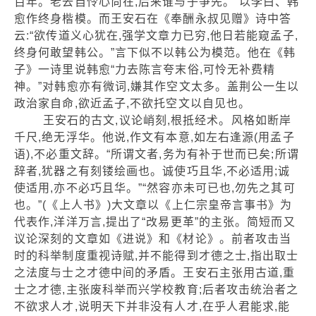
百年。老去自怜心尚在,后来谁与子争先。”以李白、韩
愈作终身楷模。而王安石在《奉酬永叔见赠》诗中答
云:“欲传道义心犹在,强学文章力已穷,他日若能窥孟子,
终身何敢望韩公。”言下似不以韩公为模范。他在《韩
子》一诗里说韩愈“力去陈言夸末俗,可怜无补费精
神。”对韩愈亦有微词,嫌其作空文太多。盖荆公一生以
政治家自命,欲近孟子,不欲托空文以自见也。
王安石的古文,议论峭刻,根抵经术。风格如断岸
千尺,绝无浮华。他说,作文有本意,如左右逢源(用孟子
语),不必重文辞。“所谓文者,务为有补于世而已矣;所谓
辞者,犹器之有刻镂绘画也。诚使巧且华,不必适用;诚
使适用,亦不必巧且华。”“然容亦未可已也,勿先之其可
也。”(《上人书》)大文章以《上仁宗皇帝言事书》为
代表作,洋洋万言,提出了“改易更革”的主张。简短而又
议论深刻的文章如《进说》和《材论》。前者攻击当
时的科举制度重视诗赋,并不能得到才德之士,指出取士
之法度与士之才德中间的矛盾。王安石主张用古道,重
士之才德,主张废科举而兴学校教育;后者攻击统治者之
不欲求人才,说明天下并非没有人才,在乎人君能求,能