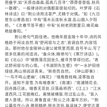
用叠字,如“天质自森森,孤高几百寻”,“莽莽昔登临,秋风
一散襟”。一般律诗的对偶都是很贴切的。叶梦得《石
林诗话》曰:“荆公诗用法甚严,尤精于对偶。”如《九日
登东山寄昌叔》中有“落木云连秋水渡,乱山烟入夕阳
桥。”《次春节答平甫》中有“长树老阴欺夏日,晚花幽
艳敌春阳。”
荆公绝句气韵佳绝。他晚年居金陵十年中,诗的风
格趋于闲淡自然,有“舒闲容与之态”,音调自然,内容恬
淡。那时他在金陵钟山谢公坡筑室而居,自号半山,写了
很多优美的闲适诗。“备众体,精绝句”(《寒厅诗话》)。
如《北山》中“细数落花因坐久,缓寻芳草得归迟。”表
达舒闲容与的心境。《书湖阴先生壁》中“一水护田将
绿绕,两山排闼送青来。”新奇而自然。《钟山即事》:
“一鸟不鸣山更幽”,《梅花》:“墙角数枝梅,凌寒独自
开。遥知不是雪,为有暗香来”,《南浦》:“南浦随花去,
回舟路已迷。暗香无觅处,日落画桥西”,《江上》:“江水
漾西风,江花脱晚红。离情被横笛,吹过乱山东。”皆入
唐人意境。所以,黄鲁直说:“荆公之诗,暮年方妙。”“荆
公暮年作小诗,雅丽精绝,脱去流俗,每讽味之,便觉沆瀣