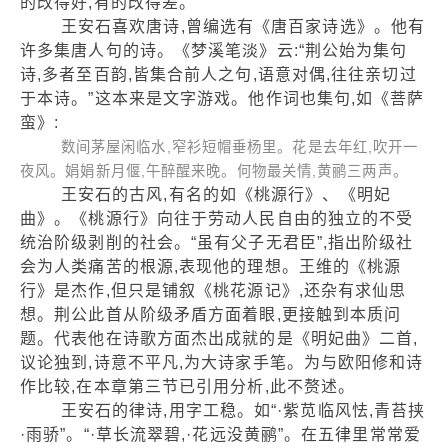
的改得好,有的改得差。
王安石喜欢唐诗,曾编选有《唐百家诗选》。他有
许多集唐人句的诗。《梦溪笔淡》云:“荆公始为集句
诗,多者至百韵,皆集合前人之句,语意对偶,往往亲切过
于本诗。”这本来是文字游戏。他作词也集句,如《菩萨
蛮》:
数间茅屋闲临水,窄衫短帽垂杨里。花是去年红,吹开一
夜风。娟娟新月偃,午醉醒来晚。何物最关情,黄鹂三两声。
王安石的古风,有名的如《桃源行》、《明妃
曲》。《桃源行》向往于劳动人民自由的独立的不受
统治阶级剥削的社会。“虽有父子无君臣”,指出阶级社
会为人类痛苦的根源,表现他的理想。王维的《桃源
行》是杰作,但只是铺叙《桃花源记》,还杂有求仙思
想。荆公此首从阶级矛盾方面着眼,更接触到本质问
题。代表他在诗歌方面杰出成就的是《明妃曲》二首,
议论独到,诗意不平凡,为大诗家手笔。为与欧阳修和诗
作比较,在本章第三节已引用分析,此不赘述。
王安石的律诗,用字工稳。如“·紫苋临风怯,青苔挟
·雨骄”。“·草长流翠碧,·花远没黄鹂”。在五律里常常爱