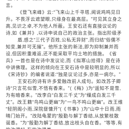
言。
《登飞来峰》云:“飞来山上千寻塔,闻说鸡鸣见日
升。不畏浮云遮望眼,只缘身在最高层。”可见其立身之
高,见识之卓,不为他人所蔽。王安石还有直接议论的
诗,如《兼并》,以诗申说自己的政治主张。指出阶级矛
盾,感之“三代子百姓,公私无异财”,而归结“俗儒不
知变,兼并可无摧”。他所主张的新法,即为抑制兼并而
设,但因积重难返,还不能采取平均土地的措施。《省
兵》一首也是在诗中发议论,而《拟寒山拾得》是在诗
中讲佛理。这样的倾向在王安石诗中是较明显的,所以
《宋诗钞》的编者说道:“独是议论过多,亦是一病尔。”
王安石的诗有许多爱融改前人成句。如改苏子卿
诗“只言花似雪,不悟有香来。”(《梅》)为“遥知不是雪,
为有暗香来。”改李白“白发三千丈”为“缫成白发三千
丈”。改王籍“鸟鸣山更幽”为“一鸟不鸣山更幽”。改王维
“轻阴阁小雨,深院昼慵开”(《书事》)为“山中十日雨,雨
晴门始开。”改陆龟蒙的“殷勤与解丁香结,从放繁枝散
诞香。”为“殷勤为解丁香结,放出枝头自在香。”等等,有