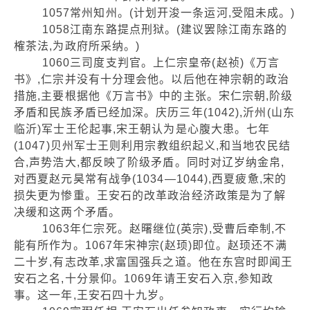
1057常州知州。(计划开浚一条运河,受阻未成。)
1058江南东路提点刑狱。(建议罢除江南东路的
榷茶法,为政府所采纳。)
1060三司度支判官。上仁宗皇帝(赵祯)《万言
书》,仁宗并没有十分理会他。以后他在神宗朝的政治
措施,主要根据他《万言书》中的主张。宋仁宗朝,阶级
矛盾和民族矛盾已经加深。庆历三年(1042),沂州(山东
临沂)军士王伦起事,宋王朝认为是心腹大患。七年
(1047)贝州军士王则利用宗教组织起义,和当地农民结
合,声势浩大,都反映了阶级矛盾。同时对辽岁纳金帛,
对西夏赵元昊常有战争(1034—1044),西夏疲惫,宋的
损失更为惨重。王安石的改革政治经济政策是为了解
决缓和这两个矛盾。
1063年仁宗死。赵曙继位(英宗),受曹后牵制,不
能有所作为。1067年宋神宗(赵顼)即位。赵顼还不满
二十岁,有志改革,求富国强兵之道。他在东宫时即闻王
安石之名,十分景仰。1069年请王安石入京,参知政
事。这一年,王安石四十九岁。