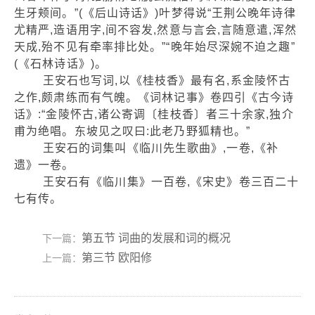
生牙颊间。”(《后山诗话》)叶梦得说“王荆公晚年诗律
尤精严,造语用字,间不容发,然意与言会,言随意遣,浑然
天成,殆不见有牵率排比处。”“晚年始尽深婉不迫之趣”
(《石林诗话》)。
王安石也写词,以《桂枝香》最有名,系金陵怀古
之作,颇肃练而有气魄。《词林记事》卷四引《古今诗
话》:“金陵怀古,诸公寄调〔桂枝香〕者三十余家,独介
甫为绝唱。东坡见之叹曰:此老乃野狐精也。”
王安石的词集叫《临川先生歌曲》,一卷,《补
遗》一卷。
王安石有《临川集》一百卷,《宋史》卷三百二十
七有传。
第五节 词曲的发展和词的概况
下一篇：
第三节 欧阳修
上一篇：