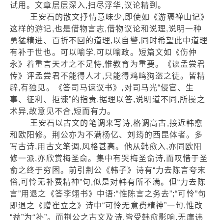
试用。文章层层深入,扫尽浮华,议论精到。
王安石的散文抒情意味少,即使如《游褒禅山记》
这样的游记,也是借物言志,借物议论和说理,说明一种
勇猛精进、百折不回的道理,以自警,同时希望此中道理
有补于世也。可以喻学,可以喻政。短篇文如《伤仲
永》着重言天才之不足恃,惟教育为重要。《读孟尝君
传》评孟尝君不能得人才,只能得鸡鸣狗盗之徒。皆精
辟,有独见。《答司马谏议书》,对司马光“侵官、生
事、征利、拒谏”的指责,据理以答,说明道不同,所操之
术异,故意见不合,短而有力。
王安石以古文的笔调来写诗,格调高古,接近韩愈
和欧阳修。荆公亦为不满杨亿、刘筠的西昆体者。多
写古诗,用古文笔调,风格甚高。他从韩愈入,亦同欧阳
修一派,亦欣赏梅圣俞。集中有哭梅圣俞诗,而叹惜于圣
俞之终于穷困。前引荆公《韩子》诗有“力去陈言夸末
俗,可怜无补费精神”句,似是对韩有所不满。但“力去陈
言”用退之《答李翊书》中语:“惟陈言之务去”;“可怜”句
即退之《赠崔立之》诗中“可怜无意费精神”一句,惟改
“益”为“补”。而荆公之古文及诗,皆受韩愈影响,无庸讳