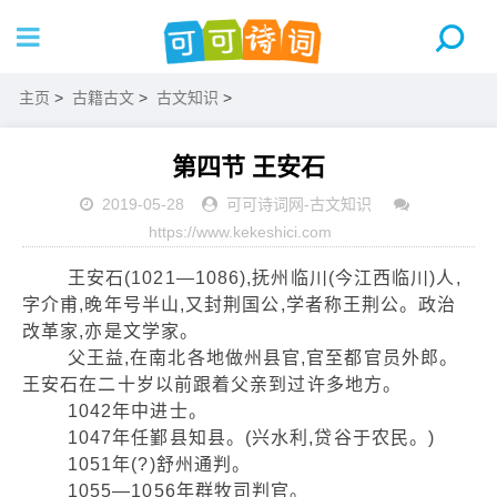
主页
>
古籍古文
>
古文知识
>
第四节 王安石
2019-05-28
可可诗词网
-
古文知识
https://www.kekeshici.com
王安石(1021—1086),抚州临川(今江西临川)人,
字介甫,晚年号半山,又封荆国公,学者称王荆公。政治
改革家,亦是文学家。
父王益,在南北各地做州县官,官至都官员外郎。
王安石在二十岁以前跟着父亲到过许多地方。
1042年中进士。
1047年任鄞县知县。(兴水利,贷谷于农民。)
1051年(?)舒州通判。
1055—1056年群牧司判官。