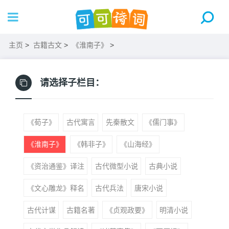
主页
>
古籍古文
>
《淮南子》
>
请选择子栏目：
《荀子》
古代寓言
先秦散文
《儒门事》
《淮南子》
《韩非子》
《山海经》
《资治通鉴》译注
古代微型小说
古典小说
《文心雕龙》释名
古代兵法
唐宋小说
古代计谋
古籍名著
《贞观政要》
明清小说