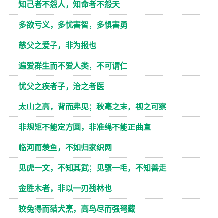
知己者不怨人，知命者不怨天
多欲亏义，多忧害智，多惧害勇
慈父之爱子，非为报也
遍爱群生而不爱人类，不可谓仁
忧父之疾者子，治之者医
太山之高，背而弗见；秋毫之末，视之可察
非规矩不能定方圆，非准绳不能正曲直
临河而羡鱼，不如归家织网
见虎一文，不知其武；见骥一毛，不知善走
金胜木者，非以一刃残林也
狡兔得而猎犬烹，高鸟尽而强弩藏