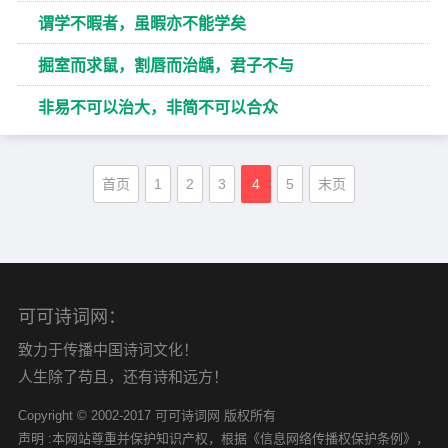
谓学不暇者，虽暇亦不能学矣
掘室而求鼠，割唇而治龋，君子不与
非易不可以治大，非简不可以合众
首页
1
2
3
4
5
末页
可可诗词网：
致力于传播中国诗词文化！
人生除了苟且，还有诗和远方！
Copyright © 2002-2017 可可诗词网 版权所有
声明 :本网站尊重并保护知识产权，根据《信息网络传播权保护条例》，