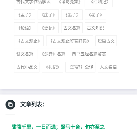
古代文学作品解读
《诸葛亮集》
《西厢记》
《孟子》
《庄子》
《墨子》
《老子》
《论语》
《史记》
古文名篇
古文知识
《古文观止》
《古文观止鉴赏辞典》
短篇古文
骈文名篇
《楚辞》名篇
四书五经名篇鉴赏
古代小品文
《礼记》
《楚辞》全译
人文名篇
文章列表：
骐骥千里，一日而通；驽马十舍，旬亦至之