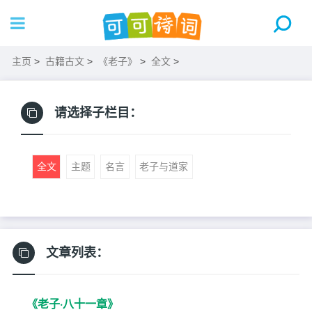
主页
>
古籍古文
>
《老子》
>
全文
>
请选择子栏目：
全文
主题
名言
老子与道家
文章列表：
《老子·八十一章》