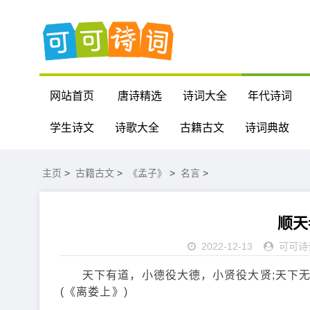
网站首页
唐诗精选
诗词大全
年代诗词
学生诗文
诗歌大全
古籍古文
诗词典故
主页
>
古籍古文
>
《孟子》
>
名言
>
顺天
2022-12-13
可可诗
天下有道，小德役大德，小贤役大贤;天下
(《离娄上》)