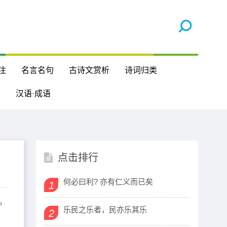
注
名言名句
古诗文赏析
诗词归类
汉语·成语
点击排行
何必曰利? 亦有仁义而已矣
1
。
乐民之乐者，民亦乐其乐
2