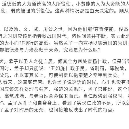
，道德低的人为道德高的人所役使，小贤能的人为大贤能的
役使，弱的被强的所役使。这两种情况都是由天决定的。顺从
，以及汤、文、武、周公之世，因为他们能“尊贤使能，俊杰
黑暗之时则应该是指春秋战国时代，诸侯间兼并不断，实力此
的大小而非德行的高低。虽然孟子一向宣扬以德治国的原则
却把德治与力治都归于天命，究竟是为什么呢?
犬。孟子以圣人之徒自居，倾其全力四处宣扬仁政，但是当
国时，孟子却只能说：“王如施仁政于民，省刑罚，薄税敛
父兄，出以事其长上，可使制梃以挞秦楚之坚甲利兵矣。”
代人看来，这真够荒唐。也许孟子说这话的时候，心里也没有
国应该怎样处理与强齐、强楚的关系时，孟子只能说，这个
，高筑城墙，与老百姓舍命保卫而已。当仁政遇到强权时，
清”。孟子从孔子和自身身上，看到了实现仁政的不易，所以
了孟子对时局的无奈，也间接地反映出了时代的特点。