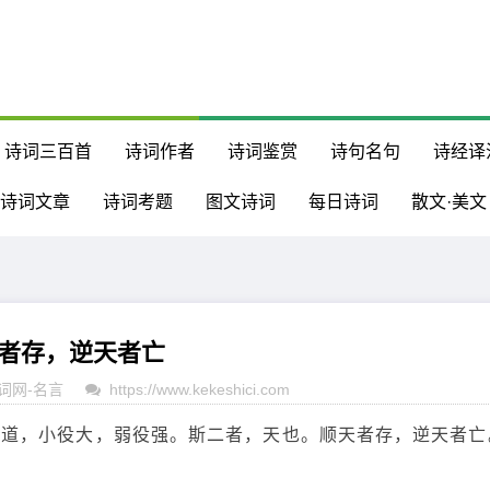
诗词三百首
诗词作者
诗词鉴赏
诗句名句
诗经译
诗词文章
诗词考题
图文诗词
每日诗词
散文·美文
者存，逆天者亡
词网
-
名言
https://www.kekeshici.com
无道，小役大，弱役强。斯二者，天也。顺天者存，逆天者亡