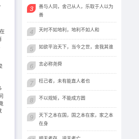
人
善与人同，舍己从人，乐取于人以为
3
善
天时不如地利，地利不如人和
4
在
消
，
如欲平治天下，当今之世，舍我其谁
5
言必称尧舜
6
梁
，
枉己者，未有能直人者也
7
多
问
不以规矩，不能成方圆
8
竟
就
天下之本在国，国之本在家，家之本
9
在身
顺天者存，逆天者亡