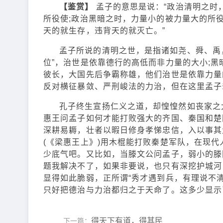
【鉴赏】
孟子的意思是说：“政治清明之时
所役使;政治黑暗之时，力量小的被力量大的所
天的就生存，违背天的就灭亡。”
孟子所说的清明之世，是指诸如尧、舜、禹
位”，治世是依靠德行的高低而非力量的大小;
彼长，大国先后争霸称雄，他们治世是依靠力量
反对横征暴敛、严刑峻法的力治，但在这里孟子
孔子终生宣扬仁义之道，却惶惶然如丧家之
惠王问孟子如何才能打败强大的齐国、秦国和楚
深耕易耨，壮者以暇日修身孝悌忠信，入以事其
(《梁惠王上》)用木棍能打败秦楚军队，在现
少底气吧。又比如，当滕文公问孟子，弱小的滕
题我解决不了，如果非要说，也只有深挖护城河
显得如此脆弱，正所谓“秀才遇到兵，有理说不
只好把德治与力治都归之于天命了。这多少显示
得天下有道，得其民
下一篇：