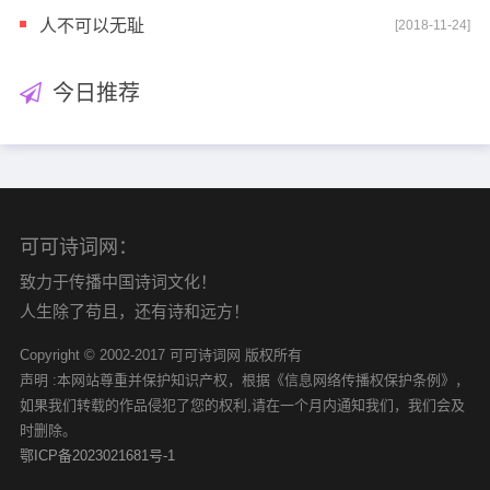
人不可以无耻
[2018-11-24]
今日推荐
可可诗词网：
致力于传播中国诗词文化！
人生除了苟且，还有诗和远方！
Copyright © 2002-2017 可可诗词网 版权所有
声明 :本网站尊重并保护知识产权，根据《信息网络传播权保护条例》，
如果我们转载的作品侵犯了您的权利,请在一个月内通知我们，我们会及
时删除。
鄂ICP备2023021681号-1