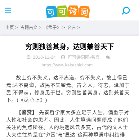
主页
>
古籍古文
>
《孟子》
>
名言
>
穷则独善其身，达则兼善天下
2018-11-24
可可诗词网
-
名言
https://www.kekeshici.com
故士穷不失义，达不离道。穷不失义，故士得己
焉;达不离道，故民不失望焉。古之人，得志，泽加于
民;不得志，修身见于世。穷则独善其身，达则兼善天
下。(《尽心上》)
【鉴赏】
先秦哲学家大多立足于人生，偏重于对
人性和社会的思考。因此，人生境遇问题便成了他们
关注的焦点所在。人的境遇风云多变，古代的文人士
大夫往往总是在“穷困”与“显达”这两种境遇中纠结徘