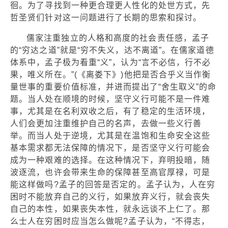
徊。为了寻找到一种更合理更人性化的处世方式，先
哲圣贤们针对这一问题进行了长期的思索和探讨。
儒家注重独立的人格和高度的社会责任感，孟子
的“穷达之道”就是“穷不失义，达不离道”。在儒家道德
体系中，孟子极为看重“义”，认为“言不必信，行不必
果，唯义所在。”(《离娄下》)他把是否合乎义当作衡
量世事的重要价值标准，并进而提出了“舍生取义”的命
题。当人处在顺境的时候，坚守义行可能不是一件难
事，尤其是在名利双收之后，有了稳定的生活环境，
人们会更加注重维护自己的名声，去做一些义行善
举。而当人处于逆境，尤其是在温饱和生命安全这些
基本需求都无法保障的情况下，是否坚守义行可能会
成为一种艰难的选择。在这种情况下，弃明投暗，随
波逐流，也许会带来生命的保障甚至高官厚禄，可是
能这样做吗?孟子的回答是否定的。孟子认为，人在穷
困时不能放弃自己的义行，如果放弃义行，就会丧失
自己的本性，如果丧失本性，就永远谈不上仁了。那
么士人在穷困时应当怎么做呢?孟子认为，“不得志，