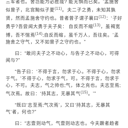
三军者也。舍岂能为必胜哉? 能无惧而已矣。’孟施舍
(11)
似曾子，北宫黝似子夏
。夫二子之勇，未知其孰
(12)
贤，然而孟施舍守约也。昔者曾子谓子襄曰
：‘子好
(13)
勇乎?吾尝闻大勇于夫子矣： 自反而不缩
，虽褐宽
(14)
博，吾不惴焉
;自反而缩，虽千万人，吾往矣。’孟
施舍之守气，又不如曾子之守约也。”
曰：“敢问夫子之不动心，与告子之不动心，可得
闻与?”
“告子曰：‘不得于言，勿求于心。不得于心，勿求
于气。’不得于心，勿求于气，可。不得于言，勿求于
心，不可。夫志，气之帅也;气，体之充也。夫志至焉;
(15)
气次焉。故曰：‘持其志，无暴其气
。’”
“既曰‘志至焉;气次焉’，又曰‘持其志，无暴其
气’者，何也?”
曰：“志壹则动气，气壹则动志也。今夫蹶者趋者