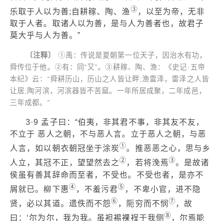
③
乐取于人以为善;自耕稼、陶、渔
，以至为帝，无非
取于人者。取诸人以为善，是与人为善者也，故君子
莫大乎与人为善。”
〔注释〕
①禹：传说是夏朝第一位天子，因治水有功，
舜传位于他。②有：同“又”。③耕稼、陶、渔：《史记·五帝
本纪》云：“舜耕历山，历山之人皆让畔;渔雷泽，雷泽之人皆
让居;陶河滨，河滨器皆不苦窳。一年所居成聚，二年成邑，
三年成都。”
3·9 孟子曰：“伯夷，非其君不事，非其友不友，
不立于 恶人之朝，不与恶人言。立于恶人之朝，与恶
①
人言，如以朝衣朝冠坐于涂炭
。推恶恶之心，思与乡
②
③
人立，其冠不正，望望然去之
，若将浼焉
。是故诸
侯虽有善其辞命而至者，不受也。不受也者，是亦不
④
⑤
屑就已。柳下惠
，不羞污君
，不卑小官，进不隐
⑥
⑦
贤，必以其道。遗佚而不怨
，阨穷而不悯
，故
⑧
曰：‘尔为尔，我为我。虽袒裼裸裎于我侧
，尔焉能