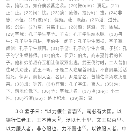
袭，掩取也，如齐侯袭莒之袭。(20)慊(qiè)：满足。(21)
正：止。(22)闵：忧。(23)病：疲倦。揠(yà)：拔。(24)非
徒：不但。(25)诐(bì)：偏颇。蔽：隐蔽。(26)淫：过分。
陷：沉溺。(27)离：背离于正。(28)遁：逃避。穷：困屈。
(29)宰我：孔子学生宰予。子贡：孔子学生端木赐。(30)冉
牛：孔子学生冉耕，字伯牛。闵子：孔子学生闵损，字子骞。
颜渊：孔子学生颜回。(31)子游：孔子的学生言偃。子张：孔
子的学生颛孙师。(32)伯夷、伊尹：伯夷，商末孤竹君的长
子。他和弟弟叔齐互相让位双双出逃。武王伐纣时，二人曾扣
住马头劝谏，武王不听，于是二人隐居首阳山，不食周粟活活
饿死。伊尹，商朝大臣，名伊，尹是官名，曾辅佐商汤攻灭夏
桀。(33)班：等齐。(34)有若：孔子学生，鲁人。(35)污：
下，谓地位低下。(36)予：宰我之名。(37)垤(dié)：小土
堆。(38)行潦(lǎo)：路上积水。(39)萃：聚。
①
3·3 孟子曰：“以力假仁者霸
，霸必有大国。以
②
德行仁者王，王不待大
，汤以七十里，文王以百里。
③
以力服人者，非心服也，力不赡也
。以德服人者，中