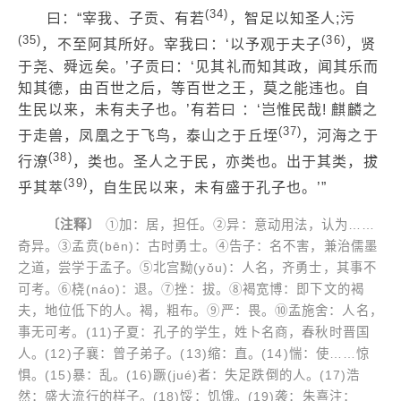
(34)
曰：“宰我、子贡、有若
，智足以知圣人;污
(35)
(36)
，不至阿其所好。宰我曰：‘以予观于夫子
，贤
于尧、舜远矣。’子贡曰：‘见其礼而知其政，闻其乐而
知其德，由百世之后，等百世之王，莫之能违也。自
生民以来，未有夫子也。’有若曰 ：‘岂惟民哉! 麒麟之
(37)
于走兽，凤凰之于飞鸟，泰山之于丘垤
，河海之于
(38)
行潦
，类也。圣人之于民，亦类也。出于其类，拔
(39)
乎其萃
，自生民以来，未有盛于孔子也。’”
〔注释〕
①加：居，担任。②异：意动用法，认为……
奇异。③孟贲(bēn)：古时勇士。④告子：名不害，兼治儒墨
之道，尝学于孟子。⑤北宫黝(yǒu)：人名，齐勇士，其事不
可考。⑥桡(náo)：退。⑦挫：拔。⑧褐宽博：即下文的褐
夫，地位低下的人。褐，粗布。⑨严：畏。⑩孟施舍：人名，
事无可考。(11)子夏：孔子的学生，姓卜名商，春秋时晋国
人。(12)子襄：曾子弟子。(13)缩：直。(14)惴：使……惊
惧。(15)暴：乱。(16)蹶(jué)者：失足跌倒的人。(17)浩
然：盛大流行的样子。(18)馁：饥饿。(19)袭：朱熹注：