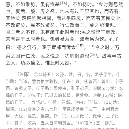
(14)
慧，不如乘势。虽有镃基
，不如待时。’今时则易然
也。夏后、殷、周之盛，地未有过千里者也，而齐有
其地矣;鸡鸣狗吠相闻，而达乎四境，而齐有其民矣;地
不改辟矣，民不改聚矣，行仁政而王，莫之能御也。
且王者之不作，未有疏于此时者也;民之憔悴于虐政，
未有甚于此时者也。饥者易为食，渴者易为饮。孔子
(15)
曰：‘德之流行，速于置邮而传命
。’当今之时，万
(16)
乘之国行仁政，民之悦之，犹解倒悬也
。故事半古
之人，功必倍之，惟此时为然。”
〔注释〕
①公孙丑：公孙，姓。丑，名。孟子学生。②
当路：当道，意为执掌政权。③许：兴。④曾西：曾申，字子
西，曾参之子。⑤子路：即仲由，孔子弟子。⑥蹴(cù)然：吃
惊的样子。⑦先子：已逝去的长辈，指曾参。⑧艴(fú)然：恼
怒的样子。一作“勃”。⑨曾：竟然。⑩由：同“犹”。(11)洽：
周遍。(12)贤圣之君六七作：商自成汤至于武丁，中间有大
甲、大戊、祖乙、盘庚。作，兴。(13)微子、微仲、王子比
干、箕子、胶鬲：五人皆商朝贤臣。(14)镃(zī)基：锄头。