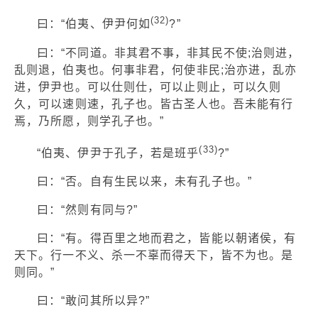
(32)
曰：“伯夷、伊尹何如
?”
曰：“不同道。非其君不事，非其民不使;治则进，
乱则退，伯夷也。何事非君，何使非民;治亦进，乱亦
进，伊尹也。可以仕则仕，可以止则止，可以久则
久，可以速则速，孔子也。皆古圣人也。吾未能有行
焉，乃所愿，则学孔子也。”
(33)
“伯夷、伊尹于孔子，若是班乎
?”
曰：“否。自有生民以来，未有孔子也。”
曰：“然则有同与?”
曰：“有。得百里之地而君之，皆能以朝诸侯，有
天下。行一不义、杀一不辜而得天下，皆不为也。是
则同。”
曰：“敢问其所以异?”