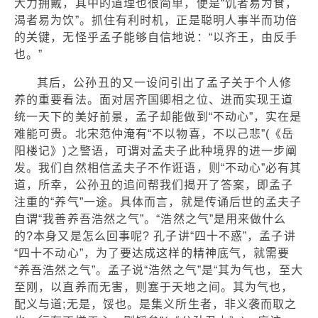
大力拥戴，其中的道理也很简单，便是“饥者易为食，
渴者易为饮”。抓住有利时机，正是聪明人事半而功倍
的关键，无怪乎孟子能够自信地说：“以齐王，由反手
也。”
其后，公孙丑的又一设问引出了孟子关于个人修
养的重要看法。面对居齐国卿相之位、进而实现王道
统一天下的美好前景，孟子却能做到“不动心”，实在是
难能可贵。北宋范仲淹有“不以物喜，不以己悲”(《岳
阳楼记》)之警语，可谓对孟夫子此种境界的进一步阐
发。我们自然相信孟夫子不作诳语，则“不动心”必有其
道，所幸，公孙丑的追问帮我们揭开了答案，即孟子
注重的“养气”一途。具体而言，就是传诵后世的孟夫子
自谓“我善养吾浩然之气”。“浩然之气”是用来做什么
的?本身又是怎么回事呢? 孔子讲“四十不惑”，孟子讲
“四十不动心”，为了要达成这样的精神底气，就需要
“养吾浩然之气”。孟子说“浩然之气”是“其为气也，至大
至刚，以直养而无害，则塞于天地之间。其为气也，
配义与道;无是，馁也。是集义所生者，非义袭而取之