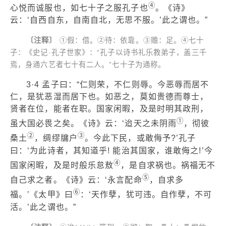
④
心悦而诚服也，如七十子之服孔子也
。《诗》
云：‘自西自东，自南自北，无思不服。’此之谓也。”
〔注释〕
①假：借。②待：依靠。③赡：足。④七十
子：《史记·孔子世家》：“孔子以诗书礼乐教弟子，盖三千
焉，身通六艺者七十有二人。”七十子为通称。
3·4 孟子曰：“仁则荣，不仁则辱。今恶辱而居不
仁，是犹恶湿而居下也。如恶之，莫如贵德而尊士，
贤者在位，能者在职。国家闲暇，及是时明其政刑，
①
虽大国必畏之矣。《诗》云：‘迨天之未阴雨
，彻彼
②
③
桑土
，绸缪牖户
。今此下民，或敢侮予?’孔子
曰：‘为此诗者，其知道乎! 能治其国家，谁敢侮之!’今
④
国家闲暇，及是时般乐怠敖
，是自求祸也。祸福无不
⑤
自己求之者。《诗》云：‘永言配命
，自求多
⑥
福。’《太甲》曰
：‘天作孽，犹可违。自作孽，不可
活。’此之谓也。”