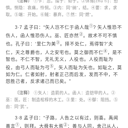
〔注释〕
①乍：忽。孺子：幼子。②怵惕(chù tì)：恐
惧。恻隐：哀痛，怜悯。③内：同“纳”，结。④要：求，求
取。⑤端：开始。⑥贼：暴弃。⑦然：同“燃”。
①
3·7 孟子曰：“矢人岂不仁于函人哉
? 矢人惟恐不
②
伤人，函人惟恐伤人。巫、匠亦然
。故术不可不慎
③
也。孔子曰：‘里仁为美
。择不处仁，焉得智?’夫
④
仁，天之尊爵也，人之安宅也。莫之御而不仁
，是不
智也。不仁不智，无礼无义，人役也。人役而耻为
⑤
役，由弓人而耻为弓
，矢人而耻为矢也。如耻之，莫
如为仁。仁者如射，射者正己而后发，发而不中，不
怨胜己者，反求诸己而已矣。”
〔注释〕
①矢人：造箭的人。函人：造铠甲的人。②
巫：医。匠：制造棺椁的木工。③里：处。④御：阻挡。⑤
由：同“犹”。
3·8 孟子曰：“子路，人告之以有过，则喜。禹闻
①
②
善言
，则拜。大舜有大焉
：善与人同，舍己从人，