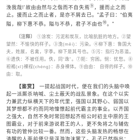
⑨
浼我哉!’故由由然与之偕而不自失焉
，援而止之而
止。援而止之而止者，是亦不屑去已。”孟子曰：“伯夷
⑩
隘，柳下惠不恭。隘与不恭，君子不由也
。”
〔注释〕
①涂炭：污泥和炭灰，比喻肮脏的地方。②望
望然：不愉快的样子。③浼(měi)：污染。④柳下惠：鲁国大
夫，姓展，名禽，字季。柳下是其号也。⑤污：指行为恶滥。
⑥遗佚：不被任用。佚，同“逸”。⑦阨：穷困。悯：忧愁。⑧
袒裼(xī)裸裎(chéng)：赤身裸体。⑨由由： 自得的样子。⑩
由：取。
【鉴赏】
一提起战国时代，便在我们的头脑中唤
起一派厮杀呐喊、尘土蔽天的战乱景象。在这个以实
力兼武力纵横天下的年代里，强国以其野心、弱国以
其梦想都不约而同地憧憬起前代霸主的事业。以齐国
之强大，自然不免时常回想起齐桓公时初主中原的王
图霸业，对于前来游说君王的人，更不免将之与辅佐
有功的管仲比较一番。然而，这些头脑发热的畅想在
清醒的人面前便只是浮游泡沫罢了。孔子已然指出：