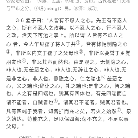
公家治公田。” ⑤廛：民居。⑥布钱、货币。古代税收有夫布
与里布之分。⑦氓(méng)：民。⑧济：成功。
3·6 孟子曰：“人皆有不忍人之心。先王有不忍人
之心，斯有不忍人之政矣。以不忍人之心，行不忍人
之政，治天下可运之掌上。所以谓‘人皆有不忍人之
①
心’者，今人乍见孺子将入于井
，皆有怵惕恻隐之心
②
③
，非所以内交于孺子之父母也
，非所以要誉于乡党
④
朋友也
，非恶其声而然也。由是观之，无恻隐之心，
非人也;无羞恶之心，非人也;无辞让之心，非人也;无
⑤
是非之心，非人也。恻隐之心，仁之端也
;羞恶之
心，义之端也;辞让之心，礼之端也;是非之心，智之端
也。人之有是四端也，犹其有四体也。有是四端而自
⑥
谓不能者，自贼者也
。谓其君不能者，贼其君者也。
⑦
凡有四端于我者，知皆扩而充之矣，若火之始然
、泉
之始达。苟能充之，足以保四海;苟不充之，不足以事
父母。”