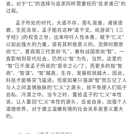
省。对于“仁”的选择与追求同样需要经历“反求诸己”的
过程。
孟子所处的时代，大道不存，周礼皆废，诸侯逐
鹿，生民涂炭，孟子能在这种“逞干戈，尚游说”(《三
字经》)的权变之世，出来呼吁人性本善，赋予“仁义”
以如此强大的力量，是有其积极意义的。尧舜时期崇
尚“仁”，夏商周三代崇尚“礼”，春秋战国崇尚“智”，一
直影响到现代社会，仍然以“智”为先，当然，这里的
“智”已不是孟子所说的“是非之心”了，而更多的指“智
商”、“智谋”。“智”越高，生存、发展权就越大，因此，
科技才能够突飞猛进。但是如果只强调“智”而忘记了人
与人之间温情脉脉的“仁义”之源头，就不免使人们陷于
自私、冷漠之中。当今之时，重拾孟子的“仁义”本性
说，让人重回“仁义”本性的源头，反省自身，加强个人
道德修养，对于建立温暖有情的社会关系是意义重大
的。