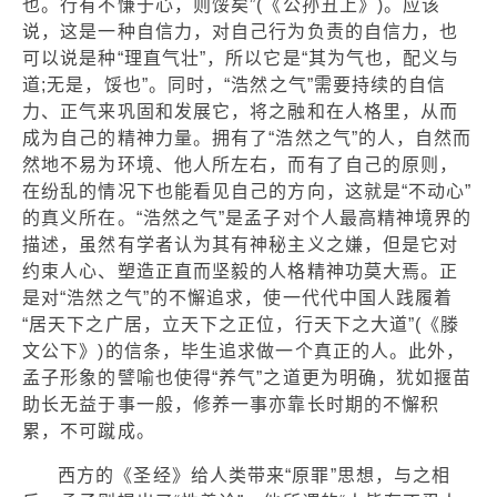
也。行有不慊于心，则馁矣”(《公孙丑上》)。应该
说，这是一种自信力，对自己行为负责的自信力，也
可以说是种“理直气壮”，所以它是“其为气也，配义与
道;无是，馁也”。同时，“浩然之气”需要持续的自信
力、正气来巩固和发展它，将之融和在人格里，从而
成为自己的精神力量。拥有了“浩然之气”的人，自然而
然地不易为环境、他人所左右，而有了自己的原则，
在纷乱的情况下也能看见自己的方向，这就是“不动心”
的真义所在。“浩然之气”是孟子对个人最高精神境界的
描述，虽然有学者认为其有神秘主义之嫌，但是它对
约束人心、塑造正直而坚毅的人格精神功莫大焉。正
是对“浩然之气”的不懈追求，使一代代中国人践履着
“居天下之广居，立天下之正位，行天下之大道”(《滕
文公下》)的信条，毕生追求做一个真正的人。此外，
孟子形象的譬喻也使得“养气”之道更为明确，犹如揠苗
助长无益于事一般，修养一事亦靠长时期的不懈积
累，不可蹴成。
西方的《圣经》给人类带来“原罪”思想，与之相