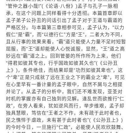
“管仲之器小哉!”(《论语·八佾》)孟子与孔子一脉相
承，在这个问题上同样看得十分透彻。本篇首章即以
孟子弟子公孙丑的问话引出了孟子对于王道与霸道的
严格区分。与本篇第三章相参可见，孟子认为，“以力
假仁”是“霸”，而“以德行仁”方是“王”，二者大为不同，
且从行事的效果来看，“霸”道只能使人力量不足时短暂
屈服，而“王”道却能使人心悦诚服，显然，“王”道之高
妙远在“霸”道之上。回到管晏的所作所为上来，他们
“得君如彼其专也，行乎国政如彼其久也”(《公孙丑
上》)，条件绝佳，而结果却是“功烈如彼其卑也”，这
个“卑”正是只成就了远在王业之下的霸业之“卑”，可见
在心里早有一番计量的孟子眼中，自然不屑与之相提
并论了。从孟子的分析中，我们还不难发现，亚圣对
时机的掌握亦有自己独到的见解。逢乱世而欲推行“仁
政”，在旁人看来，犹如逆风而行，举步维艰，孟子却
独具慧眼，笃信在“王者之不作，未有疏于此时者也，
民之憔悴于虐政，未有甚于此时者也”(《公孙丑上》)
的今时今日，一旦施行“仁政”，必能使人民欢欣鼓舞、