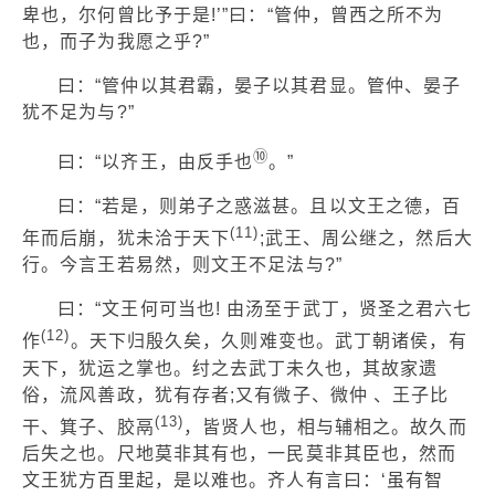
卑也，尔何曾比予于是!’”曰：“管仲，曾西之所不为
也，而子为我愿之乎?”
曰：“管仲以其君霸，晏子以其君显。管仲、晏子
犹不足为与?”
⑩
曰：“以齐王，由反手也
。”
曰：“若是，则弟子之惑滋甚。且以文王之德，百
(11)
年而后崩，犹未洽于天下
;武王、周公继之，然后大
行。今言王若易然，则文王不足法与?”
曰：“文王何可当也! 由汤至于武丁，贤圣之君六七
(12)
作
。天下归殷久矣，久则难变也。武丁朝诸侯，有
天下，犹运之掌也。纣之去武丁未久也，其故家遗
俗，流风善政，犹有存者;又有微子、微仲 、王子比
(13)
干、箕子、胶鬲
，皆贤人也，相与辅相之。故久而
后失之也。尺地莫非其有也，一民莫非其臣也，然而
文王犹方百里起，是以难也。齐人有言曰：‘虽有智