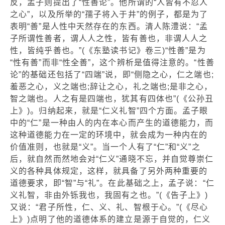
反，孟子则提出了“性善论”。他所谓的“人皆有不忍人
之心”，以及所举的“孺子将入于井”的例子，都是为了
表明“善”是人性中天然存在的东西。清人陈澧说：“孟
子所谓性善者，谓人人之性，皆有善也，非谓人人之
性，皆纯乎善也。”(《东塾读书记》卷三)“性善”是为
“性有善”而非“性全善”，这个辨析是值得注意的。“性善
论”的基础还包括了“四端”说，即“侧隐之心，仁之端也;
羞恶之心，义之端也;辞让之心，礼之端也;是非之心，
智之端也。人之有是四端也，犹其有四体也”(《公孙丑
上》)。归纳起来，就是“仁义礼智”四个方面。孟子眼
中的“仁”是一种由人的内在本心而产生的道德能力，而
这种道德能力在一定的环境中，就会成为一种内在的
价值准则，也就是“义”。当一个人有了“仁”和“义”之
后，就自然而然地会对“仁义”通晓不忘，并自觉尊崇仁
义的各种具体规定，这样，就具备了另外两种重要的
道德要求，即“智”与“礼”。在此基础之上，孟子说：“仁
义礼智，非由外铄我也，我固有之也。”(《告子上》)
又说：“君子所性，仁、义、礼、智根于心。”(《尽心
上》)点明了他的道德体系的建立是源于自觉的，仁义