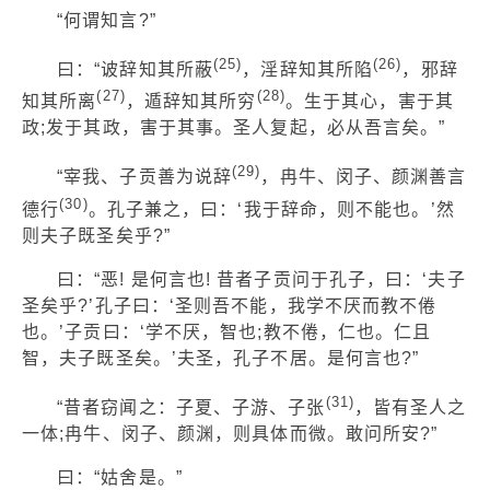
“何谓知言?”
(25)
(26)
曰：“诐辞知其所蔽
，淫辞知其所陷
，邪辞
(27)
(28)
知其所离
，遁辞知其所穷
。生于其心，害于其
政;发于其政，害于其事。圣人复起，必从吾言矣。”
(29)
“宰我、子贡善为说辞
，冉牛、闵子、颜渊善言
(30)
德行
。孔子兼之，曰：‘我于辞命，则不能也。’然
则夫子既圣矣乎?”
曰：“恶! 是何言也! 昔者子贡问于孔子，曰：‘夫子
圣矣乎?’孔子曰：‘圣则吾不能，我学不厌而教不倦
也。’子贡曰：‘学不厌，智也;教不倦，仁也。仁且
智，夫子既圣矣。’夫圣，孔子不居。是何言也?”
(31)
“昔者窃闻之：子夏、子游、子张
，皆有圣人之
一体;冉牛、闵子、颜渊，则具体而微。敢问所安?”
曰：“姑舍是。”