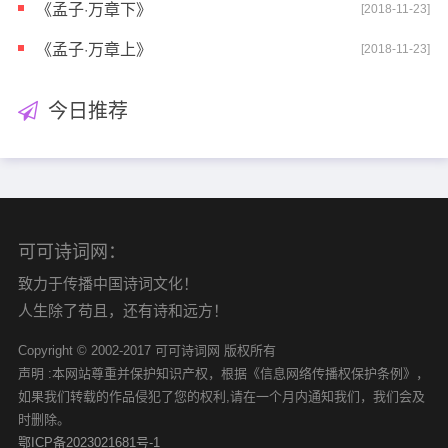
《孟子·万章下》
[2018-11-23]
《孟子·万章上》
[2018-11-23]
今日推荐
可可诗词网：
致力于传播中国诗词文化！
人生除了苟且，还有诗和远方！
Copyright © 2002-2017 可可诗词网 版权所有
声明 :本网站尊重并保护知识产权，根据《信息网络传播权保护条例》，
如果我们转载的作品侵犯了您的权利,请在一个月内通知我们，我们会及
时删除。
鄂ICP备2023021681号-1