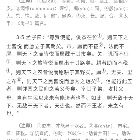
〔注释〕
①迨(dài)：等到。②彻：取。桑土：桑根的
皮。③绸缪(chóumóu)：缠结。牖(yǒu)：窗。④般(pán)：
大。怠：惰。敖：同“遨”，遨游。⑤永：长。配：合。⑥太
甲：《尚书》篇名。
①
3·5 孟子曰：“尊贤使能，俊杰在位
，则天下之
②
士皆悦 而愿立于其朝矣。市，廛而不征
，法而不
廛，则天下之商皆悦而愿藏于其市矣。关，讥而不征
③
，则天下之旅皆悦而愿出于其路矣。耕者助而不税
④
⑤
，则天下之农皆悦而愿耕于其野矣。廛
，无夫、里
⑥
⑦
之布
，则天下之民皆悦而愿为之氓矣
。信能行此五
者，则邻国之民仰之若父母矣。率其子弟，攻其父
⑧
母，自有生民以来未有能济者也
。如此，则无敌于天
下。无敌于天下者，天吏也。然而不王者，未之有
也。”
〔注释〕
①俊杰：才能异于众者。②廛(chán)：市宅。
征：征税。③讥查问。④助：赵岐注：“助者井田什一，助佐