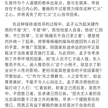
礼智作为个人道德的根本出发点，是与生俱来、早就
存在于自己内心的，要做的不过是努力保存这种“仁义”
之心，并将丢失了的“仁义”之心找寻回来。
在这种保持或找寻的过程中，孟子认为起关键作
用的不是“天”、不是“命”，而恰恰是人自身。他说“仁则
荣，不仁则辱”，又说“祸福无不自己求之者”，便是将
内外统一了起来，将荣辱祸福的操纵权放回到人自己
的手里，并推广至国家，则国家前途命运的好坏正是
取决于当政者是否施行王道。与此同时，孟子也考虑
到了外界环境的因素，如“矢人岂不仁于函人哉，矢人
惟恐不伤人，函人惟恐伤人”这个小例子，就显示了职
业对于人性的影响，更何况是其他复杂的干扰因素呢?
尽管如此，“仁”作为“天之尊爵也，人之安宅也”，如此
尊贵美好，不能不令人心向往之。孟子再次用他的比
喻打动了人们：“仁者如射，射者正己而后发，发而不
中，不怨胜己者，反求诸己而已矣。”怨天尤人者的目
光总是四散于己身之外的事物，寻求一个摆脱责任的
借口，而真正有益于解脱的做法却是对于自身的反