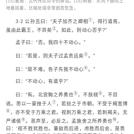
(15)置邮：古代传达命令的驿站。(16)倒悬：头向下脚向上
地悬挂着，比喻处境非常困苦危急。
①
3·2 公孙丑曰：“夫子加齐之卿相
，得行道焉，
②
虽由此霸王，不异矣
。如此，则动心否乎?”
孟子曰：“否。我四十不动心。”
③
曰：“若是，则夫子过孟贲远矣
。”
④
曰：“是不难。告子先我不动心
。”
曰：“不动心，有道乎?”
⑤
⑥
曰：“有。北宫黝之养勇也
，不肤桡
，不目
⑦
逃。思以一豪挫于人
，若挞之于市朝。不受于褐宽博
⑧
，亦不受于万乘之君。视刺万乘之君，若刺褐夫。无
⑨
⑩
严诸侯
。恶声至，必反之。孟施舍之所养勇也
，
曰：‘视不胜犹胜也。量敌而后进，虑胜而后会，是畏