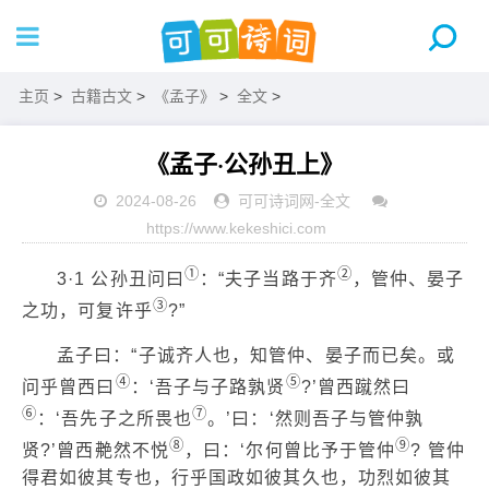
主页
>
古籍古文
>
《孟子》
>
全文
>
《孟子·公孙丑上》
2024-08-26
可可诗词网
-
全文
https://www.kekeshici.com
①
②
3·1 公孙丑问曰
：“夫子当路于齐
，管仲、晏子
③
之功，可复许乎
?”
孟子曰：“子诚齐人也，知管仲、晏子而已矣。或
④
⑤
问乎曾西曰
：‘吾子与子路孰贤
?’曾西蹴然曰
⑥
⑦
：‘吾先子之所畏也
。’曰：‘然则吾子与管仲孰
⑧
⑨
贤?’曾西艴然不悦
，曰：‘尔何曾比予于管仲
? 管仲
得君如彼其专也，行乎国政如彼其久也，功烈如彼其