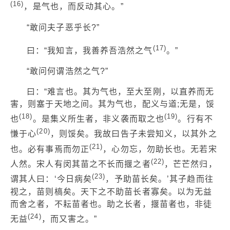
(16)
，是气也，而反动其心。”
“敢问夫子恶乎长?”
(17)
曰：“我知言，我善养吾浩然之气
。”
“敢问何谓浩然之气?”
曰：“难言也。其为气也，至大至刚，以直养而无
害，则塞于天地之间。其为气也，配义与道;无是，馁
(18)
(19)
也
。是集义所生者，非义袭而取之也
。行有不
(20)
慊于心
，则馁矣。我故曰告子未尝知义，以其外之
(21)
也。必有事焉而勿正
，心勿忘，勿助长也。无若宋
(22)
人然。宋人有闵其苗之不长而揠之者
，芒芒然归，
(23)
谓其人曰：‘今日病矣
，予助苗长矣。’其子趋而往
视之，苗则槁矣。天下之不助苗长者寡矣。以为无益
而舍之者，不耘苗者也。助之长者，揠苗者也，非徒
(24)
无益
，而又害之。”