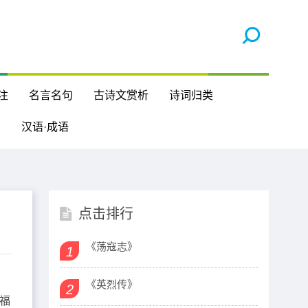
注
名言名句
古诗文赏析
诗词归类
汉语·成语
点击排行
《荡寇志》
1
《英烈传》
2
福