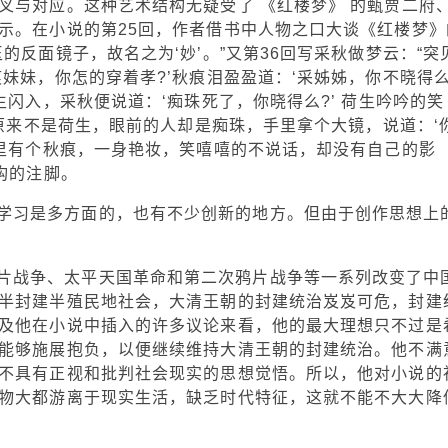
叉与对应。这种艺术结构无疑受了 《红楼梦》 的甄贾二府
示。在小说的第25回，作者借书中人物之口大谈《红楼梦》
的反面镜子，故名之为‘妙’。”又第36回写采秋做梦云：“突
妹妹，你怎的穿着孝?’秋痕泪盈盈道：‘采姊姊，你不晓得么
生闪入，采秋便说道：‘痴珠死了，你晓得么?’ 荷生吟吟的笑
，原来不是荷生，眼前的人却是痴珠，手里拿个大镜，说道：‘
镜里有个秋痕，一身艳妆，笑嘻嘻的不说话，却没有自己的影
构的注脚。
学习是多方面的，也有不少创新的地方。但由于创作思想上
片战争、太平天国革命和第二次鸦片战争等一系列改变了中
半封建半殖民地社会，大清王朝的封建统治岌岌可危，封建
及他在小说中插入的许多议论来看，他的最大理想只不过是
能够施展抱负，以便继续维持大清王朝的封建统治。他不满
不具有正视和批判社会现实的思想觉悟。所以，他对小说的
物大都游离于现实生活，缺乏时代特征，这就不能不大大降