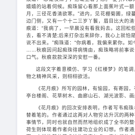
嬉嬉的站着伺候。痴珠留心看那上面蕉叶式一额
月，三径花香清欲寒。”进内，见花棚菊圃，绿
边门侧，又有一个十二三岁丫鬟，眉目比大的清
痕道：“我病了，一早晨没有看我妈去。这回松
去，看不清楚;后来打杂出来辞你，我心上就怕
说不出来。”痴珠道：“你病着，我偏来累你。
……秋痕因问起痴珠得病情由，痴珠略将前事说
口气。秋痕款款深深的安慰一番。
这段文字着意模仿、学习《红楼梦》的笔调
物之精神风采，则栩栩欲活。
《花月痕》所写的园林，有愉园，有寄园，
亭台楼阁、花草树木、曲廊山石、湖光波影、画
《花月痕》的回次安排表明，作者写韦痴珠
替着笔的。作者通过这两对人物穷达升沉的两种
事情节，同时也就自然而然地组织成了全书的整
荷生则体现着作者向往建功立业的幻想。作者通