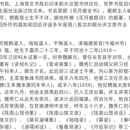
书局、上海育文书局石印本和大达图书供应社、世界书局铅
文学出版社出版过校点本。书名原题《花月痕全书》，眠鹤主人
号，栖霞居士生平不详，据他所撰《花月痕题词》的题署，
各回所作的眉批和回后评语多半是用八股文的眼光评文章作法
号眠鹤道人、咄咄道人、不悔道人，清福建侯官(今福州市)
载，他生于嘉庆二十三年，卒于同治十二年(1818—
十四年己卯科乡试第一名，时称魏解元，曾任永安县学训导、
著有《读经札记》、《爱卓斋集》。魏秀仁自幼随父研习经
午科举人，颇负才名。此后却三试进士不第，内心甚为抑郁
西，主渭南象峰书院讲席。咸丰六年四月，他第三次在京会
(王系魏本唐同年举人)。咸丰八年(1858)，他应聘做太原
。这年九月，他由太原再赴四川，仍入王庆云幕，并主讲芙
，魏秀仁从此失去依托，遂决计返回福建。同治元年，他自
活异常困顿，在贫病潦倒中去世，终年五十六岁。魏秀仁的
《陔南山馆诗集》、《陔南山馆文录》、《陔南山馆诗话》
体文抄》、《碧花凝唾集》、《咄咄录》、《幕录》、《春
杂缀》、《湖壖闲话》、《蚕桑琐录》、《丹铅杂识》等三