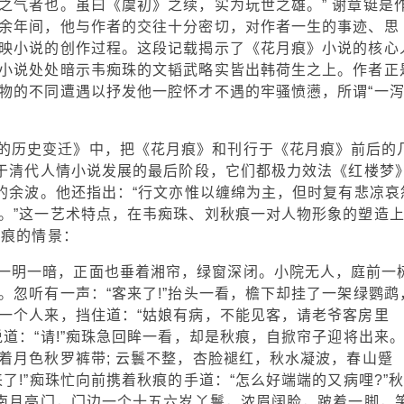
之气者也。虽曰《虞初》之续，实为玩世之雄。” 谢章铤是
余年间，他与作者的交往十分密切，对作者一生的事迹、思
映小说的创作过程。这段记载揭示了《花月痕》小说的核心
小说处处暗示韦痴珠的文韬武略实皆出韩荷生之上。作者正
物的不同遭遇以抒发他一腔怀才不遇的牢骚愤懑，所谓“一
的历史变迁》中，把《花月痕》和刊行于《花月痕》前后的
属于清代人情小说发展的最后阶段，它们都极力效法《红楼梦
》的余波。他还指出：“行文亦惟以缠绵为主，但时复有悲凉哀
。”这一艺术特点，在韦痴珠、刘秋痕一对人物形象的塑造
秋痕的情景：
一明一暗，正面也垂着湘帘，绿窗深闭。小院无人，庭前一
。忽听有一声：“客来了!”抬头一看，檐下却挂了一架绿鹦鹉
一个人来，挡住道：“姑娘有病，不能见客，请老爷客房里
道：“请!”痴珠急回眸一看，却是秋痕，自掀帘子迎将出来
着月色秋罗裤带; 云鬟不整，杏脸褪红，秋水凝波，春山蹙
了!”痴珠忙向前携着秋痕的手道：“怎么好端端的又病哩?”
靠南月亮门，门边一个十五六岁丫鬟，浓眉阔脸，跛着一脚，