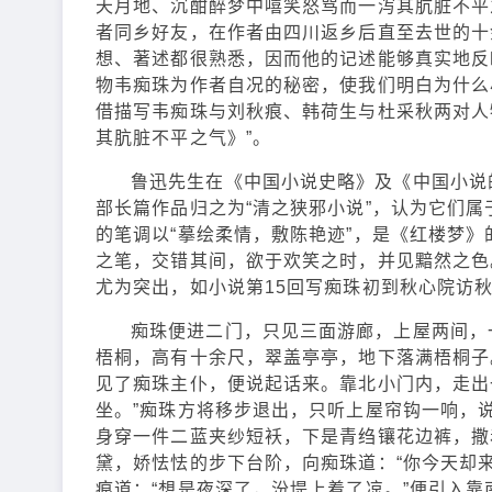
天月地、沉酣醉梦中嘻笑怒骂而一泻其肮脏不平
者同乡好友，在作者由四川返乡后直至去世的十
想、著述都很熟悉，因而他的记述能够真实地反
物韦痴珠为作者自况的秘密，使我们明白为什么
借描写韦痴珠与刘秋痕、韩荷生与杜采秋两对人
其肮脏不平之气》”。
鲁迅先生在《中国小说史略》及《中国小说
部长篇作品归之为“清之狭邪小说”，认为它们
的笔调以“摹绘柔情，敷陈艳迹”，是《红楼梦
之笔，交错其间，欲于欢笑之时，并见黯然之色
尤为突出，如小说第15回写痴珠初到秋心院访
痴珠便进二门，只见三面游廊，上屋两间，
梧桐，高有十余尺，翠盖亭亭，地下落满梧桐子
见了痴珠主仆，便说起话来。靠北小门内，走出
坐。”痴珠方将移步退出，只听上屋帘钩一响，说
身穿一件二蓝夹纱短袄，下是青绉镶花边裤，撒
黛，娇怯怯的步下台阶，向痴珠道：“你今天却来
痕道：“想是夜深了，汾堤上着了凉。”便引入