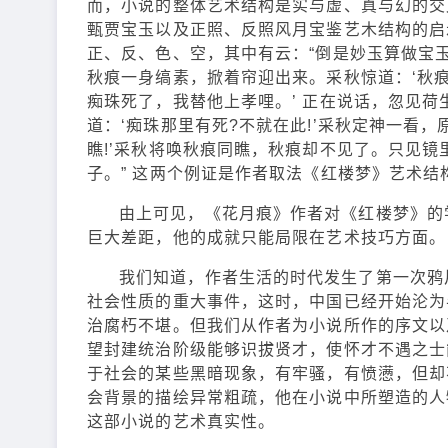
而，小说的整体艺术结构是实与虚、真与幻的交
甄贾宝玉以及正照、反照风月宝鉴艺木结构的启
正、反、色、空，其中有云：“倒是妙玉算做宝玉
秋痕一身缟素，掀着帘迎出来。采秋惊道：‘秋痕
痴珠死了，我替他上孝哩。’ 正在说话，忽见荷
道：‘痴珠那里有死?不就在此!’采秋定神一看
瞧!’采秋将唤秋痕同瞧，秋痕却不见了。只见
子。” 这两个例证是作者取法《红楼梦》艺术结
由上可见，《花月痕》作者对《红楼梦》的
巨大差距，他的成就只能局限在艺术技巧方面。
我们知道，作者生活的时代发生了第一次鸦
社会性质的重大事件，这时，中国已经开始沦为
治腐朽不堪。但我们从作者为小说所作的序文以
望封建统治阶级能够识拔贤才，使怀才不遇之士
于社会的某些黑暗现象，有牢骚，有愤懑，但却
会背景的描绘异常粗疏，他在小说中所塑造的人
这部小说的艺术真实性。