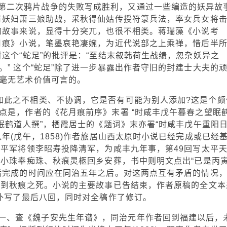
第二次鸦片战争的失败写成胜利，又通过一些编造的妖异故
有妖妇萧三娘助战，采秋得仙姑传授符箓兵法，率女兵女将
的故事来说，显得十分突兀，也很不相类。蒋瑞藻《小说考
月痕》小说，笔墨哀艳凄婉，为近代说部之上乘禅，惜后半
这个“蛇足”的批评是：“至结末叙韩荷生战绩，忽杂妖异之
” 这个“蛇足”除了进一步暴露出作者守旧的封建士大夫的
毫无艺术价值可言的。
事如此之不相类、不协调，它是否有可能为别人添加?这是个颇
点是，作者的《花月痕前序》末署 “时咸丰戊午暮春之望眠
眠鹤道人撰”，栖霞居士的《题词》末亦署“时咸丰戊午重阳
年(戊午，1858)作者旅居山西太原时小说已经完成或已经
太平军将领李昭寿投降清军，为咸丰九年事，第49回写太平
韦小珠奉痴珠、秋痕灵柩回乡安葬，书中则明文点出“已是丙
后完成的时间应在同治五年之后。对这两点互有矛盾的情况
写到秋痕之死。小说的主要故事已告结束，作者原稿的全文本
又补写了最后八回，同时对全稿作了修订。
一、查《魏子安先生年谱》，同治元年作者回到福建以后，