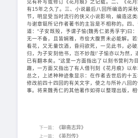
见有补写或修订《花月痕》之记载。二、《花月痕
有15年之久了。三、小说最后八回所编造的采
节，明显受当时流行的侠义小说影响，编造这类
与谢章铤所记作者著书的主旨是不相称的。四、
道：“子安既殁，予谓子愉(魏秀仁弟秀孚字)曰
无一不备，且皆娴雅，市侩大腹贾未必能解。若
看花，又无量饮酒，昏闷欲死，一见此书，必破
归，为子安刻他书，岂不妙哉!’子愉亦以为然
已有翻本矣。”这里一方面指出了以刻书营利为目
趣，一方面又指出了有人借刊刻《花月痕》以牟
总之，上述种种迹象显示：在作者去世后的十五
修改前四十四回的有关文字，使之与所补八回的
事。将来魏秀仁的其他著作如得以整理出版，相
《聊斋志异》
下一篇：
《英烈传》
上一篇：