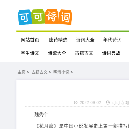
网站首页
唐诗精选
诗词大全
年代诗词
学生诗文
诗歌大全
古籍古文
诗词典故
主页
>
古籍古文
>
明清小说
>
2022-09-02
可可诗词
魏秀仁
《花月痕》是中国小说发展史上第一部描写