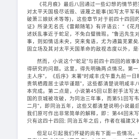
《花月痕》最后八回通过一些幻想的情节把
对太平天国极尽诋毁、诬蔑之能事(如写太平军
破萧三娘妖术等等)，这些章节对于前四十四回
证》所录无名氏《雷颠随笔》有评语云：“《花
述妖乱事近于蛇足，不免白璧微瑕。”鲁迅先生对
事，则如情话未央，突来鬼语，尤为通篇芜累矣。
固立场及其对太平天国革命的敌视态度以外，是
然而，小说这个“蛇足”与前四十四回的故
得研究的问题。这里，得先明确两点情况。第一
主人序”，《后序》末署“时咸丰戊午重九前一日
贵筑栖霞居士读毕谨题”，这些都清楚说明咸丰八
本完成。第二点是，小说第45回以影射手法写
国的京城被攻破，为同治三年事，而第51回写
二月”，即同治五年，这些又都清楚说明小说最
我们原可作出非常简单的解释，即：第44回末
只有这四十四回; 同治五年之后，作者在福建
但足以引起我们怀疑的尚有下面一些情况。