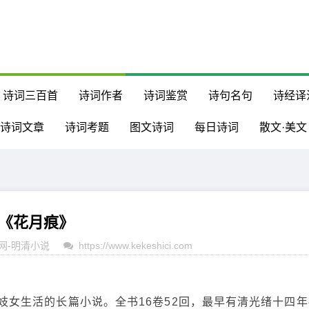
诗词三百首
诗词作者
诗词鉴赏
诗句名句
诗经译
诗词文章
诗词考题
图文诗词
每日诗词
散文·美文
《花月痕》
网
-
明清小说
https://www.kekeshici.com
妓女生活的长篇小说。全书16卷52回，最早有清光绪十四年