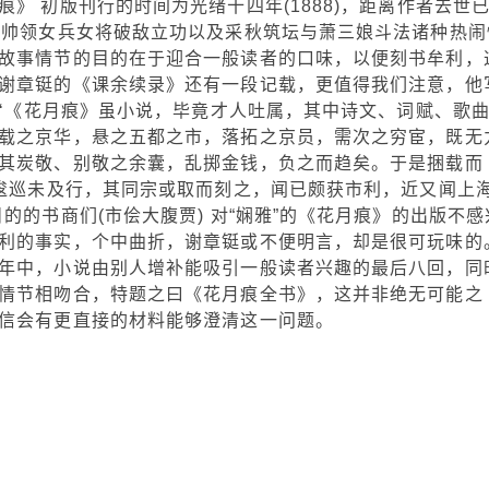
》 初版刊行的时间为光绪十四年(1888)，距离作者去世
秋帅领女兵女将破敌立功以及采秋筑坛与萧三娘斗法诸种热闹
故事情节的目的在于迎合一般读者的口味，以便刻书牟利，
谢章铤的《课余续录》还有一段记载，更值得我们注意，他
：‘《花月痕》虽小说，毕竟才人吐属，其中诗文、词赋、歌
载之京华，悬之五都之市，落拓之京员，需次之穷宦，既无
其炭敬、别敬之余囊，乱掷金钱，负之而趋矣。于是捆载而
，逡巡未及行，其同宗或取而刻之，闻已颇获市利，近又闻上
的的书商们(市侩大腹贾) 对“娴雅”的《花月痕》的出版不感
利的事实，个中曲折，谢章铤或不便明言，却是很可玩味的
年中，小说由别人增补能吸引一般读者兴趣的最后八回，同
情节相吻合，特题之曰《花月痕全书》，这并非绝无可能之
信会有更直接的材料能够澄清这一问题。