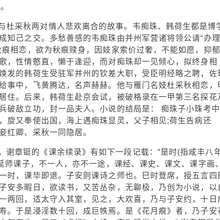
本。
与杜采秋两对情人悲欢离合的故事。韦痴珠、韩荷生都是博
成知己之交。多愁善感的韦痴珠由并州军营诸将领公请“办
秋痕相恋，欲为秋痕赎身，因妓家索价过奢，不能如愿，抑
歌，性情憨直，懒于逢迎，而对痴珠却一见倾心，拟终身相
焕发的韩荷生受驻军并州的钦差大职，受臣明经略之聘，佐
给事中，飞黄腾达，名声赫赫。他与雁门名妓杜采秋相恋，
居住。后来，韩荷生赴京会试，被破格录在一甲第三名探花
兵破敌立功，封一品夫人。小说的结局是： 痴珠子小珠考中
，旋又奉使出国，海上遇痴珠显灵，父子相见;荷生告病还
妾红卿、采秋一同隐居。
谢章铤的《课余续录》有如下一段记载：“是时(指咸丰八年
守延师课子，不一人，亦不一途，课经、课史、课文、课字画
一时，课毕即退。子安则课诗之师也。巳时登席，授五言四
子安多暇日，欲读书，又苦丛杂，无聊极，乃创为小说，以
一两回，适太守入其室，见之，大欢喜，乃与子安约，十日
寿。于是浸淫数十回，成巨帙焉。是《花月痕》者，乃子安