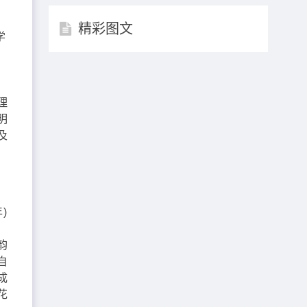
精彩图文
学
理
郁
理
明
及
)
、
韵
自
成
花