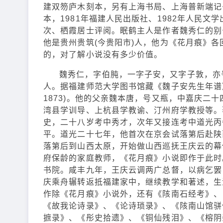
建双笏庐木刻本，另有上海书局、上海普新端记
本，1981年福建人民出版社、1982年人民
次、栖霞居士评阅。眠鹤主人是作者魏秀仁的别
他是贵州贵筑(今贵阳市)人，他为《花月痕》
的，对了解小说没有多少价值。
魏秀仁，字伯肫，一字子安，又字子敦，亦
人。据福建师范大学图书馆藏《魏子安先生年谱》
1873)。他的父亲魏本唐，号又瓶，中嘉庆二
湾县学训导、上杭县学教谕、汀州府学教授等。
史，二十八岁考中秀才，次年又接连考中道光丙
平。道光二十七年，他首次在京会试落第后赴陕
落第后到山西太原，开始做山西巡抚王庆云的幕僚
府保龄的家庭教师，《花月痕》小说即作于此时
书院。咸丰九年，王庆云调两广总督，以病乞罢
庆乘舟辗转返抵福建家中，继续教学和著述，生
作除《花月痕》小说外，还有《陔南石经考》、
《故我论诗录》、《论诗琐录》、《陔南山馆骈
摭录》、《彤史拾遗》、《铜仙残泪》、《榕阴