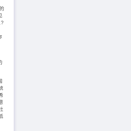
、
的
见
?
你
的
国
统
希
意
社
低