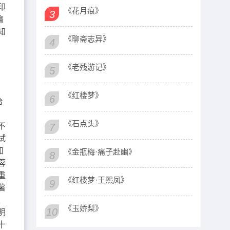
印
《花月痕》
3
编
知
《聊斋志异》
4
《老残游记》
5
《红楼梦》
6
台
《石点头》
不
7
试
知
《金瓶梅·痛子赴幽》
8
蓉
重
《红楼梦·王熙凤》
9
著
、
《玉娇梨》
10
明
十