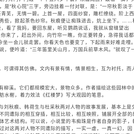
，是“秋心院”三字，旁边挂着一付对联，是：“一帘秋影淡于
蔓青芜，无情一碧。上首一屋，四面纱窗，雕栏缭绕。阶上
秀些，掀起茶色纱帘。秋痕便让痴珠进去，炕上坐下。……
些，看了我妈，要回东屋，听见鹦鹉说话，我就从窗缝望出
是你来了，赶出外间，向竹帘一瞧，你正要转身，急得我话都
如今坐一会儿就走罢。你看天色也要变了，下起雨来好难走哩。
说，便吟道：“三年笛里关山月，万国兵前草木风。”就叹了
，可谓得其仿佛。文内有景有情，情景相生，互为衬托，而
有柳溪。它们都规模宏大，景物众多。作者描绘这些园林中
舫水榭，着力效法《红楼梦》写大观园的笔意。
与刘秋痕、韩荷生与杜采秋两对人物的故事发展，基本上是
不同遭际的相互穿插，相互比较，相互映照，铺展开全部的
体艺术结构。可以说，小说里的韦痴珠是作者自身的影子，
过对这两对人物不同遭际的描写，一实一虚，一真一幻，因