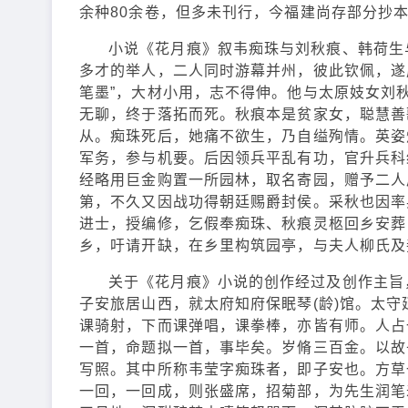
余种80余卷，但多未刊行，今福建尚存部分抄
小说《花月痕》叙韦痴珠与刘秋痕、韩荷生
多才的举人，二人同时游幕并州，彼此钦佩，遂
笔墨”，大材小用，志不得伸。他与太原妓女刘
无聊，终于落拓而死。秋痕本是贫家女，聪慧善
从。痴珠死后，她痛不欲生，乃自缢殉情。英姿
军务，参与机要。后因领兵平乱有功，官升兵科
经略用巨金购置一所园林，取名寄园，赠予二人
第，不久又因战功得朝廷赐爵封侯。采秋也因率
进士，授编修，乞假奉痴珠、秋痕灵柩回乡安葬
乡，吁请开缺，在乡里构筑园亭，与夫人柳氏及
关于《花月痕》小说的创作经过及创作主旨，
子安旅居山西，就太府知府保眠琴(龄)馆。太
课骑射，下而课弹唱，课拳棒，亦皆有师。人占
一首，命题拟一首，事毕矣。岁脩三百金。以故
写照。其中所称韦莹字痴珠者，即子安也。方草
一回，一回成，则张盛席，招菊部，为先生润笔