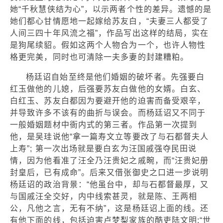
她“千秋慧侠结为心”，以示两者个性的差异。遗憾的是
她们都心甘情愿地一起嫁给苏友白，“夫妻三人都受了
人间三四十年风流之福”，作品写出这样的结局，实在
是狗尾续貂。假如这两个人物合为一个，也许人物性
格更完美，同时也可清除一夫多妻的封建糟粕。
杨廷诏自始至终是他们婚姻的破坏者。先强要白
红玉做他的儿媳，后强要苏友白做他的女婿。白玄、
白红玉、苏友白都因为要避开他的迫害而备受艰辛，
并导致许多不该有的曲折与误会。而杨廷诏又不同于
一般婚姻题材中衙内式的第三者。作品第一次提到
他，是吴珪说他“拿一篇寿文立等要改了与石都督夫人
上寿”; 第一次出场就是要白玄为汪国戚强夺民田说
情，因为他看准了汪全乃汪贵妃之戚畹，而“汪贵妃册
封皇后，已有成命”。后来又借张御史之口进一步说明
杨廷诏的政治背景：“他虽台中，却与石都督最厚，又
与国戚汪全交好，内中线索甚灵，就是陈、王两相
公，凡他之言，无有不纳”，这是杨廷诏上面的线。还
有他下面的线，包括迫害卢梦梨家族的酷吏陆文明;“世