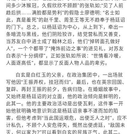
间多少沐猴冠，久假欣欣不顾颜”的张轨如;“见了人前
趋后拱……满脸都是势利”的假隐士廖德明; “名士如
此，真是羞死”的赵千里、周圣王等无不趋奉于杨廷诏
的门下。总之，以杨廷诏为中心，从上到下，牵出一
条暗流与黑线，他们阴险狡诈，结党营私而又善变，
当苏友白中进士成了翰林之后，他们“掉转面孔做好
人”，一个个都带了“掩饰前边之事”的进见礼，对苏友
白表示“十分绸缪”，正如张轨如所说：“世情看冷暖，
人面逐高低”，都显示了反面人物人品的卑劣。
白玄是白红玉的父亲，在政治集团中，一出场就
写他因“王振弄权，挂冠而归”，最后，也在英宗回国、
复辟、再封王振的前夕，告病归隐。在婚姻故事中，
又始终是杨廷诏的对立面，他的政治倾向是鲜明的，
此其一。他的主要政治活动是出使瓦剌，这件事一开
始他就明确地意识到这是杨廷诏亲事不遂而加的陷
害，但他考虑到“当此国运艰危，出使乏人之时”，应不
计私仇，不顾个人安危得失，慨然出使虏廷，“敌国未
灭，何以家为?”可以看到白玄的民族正气，此其二。