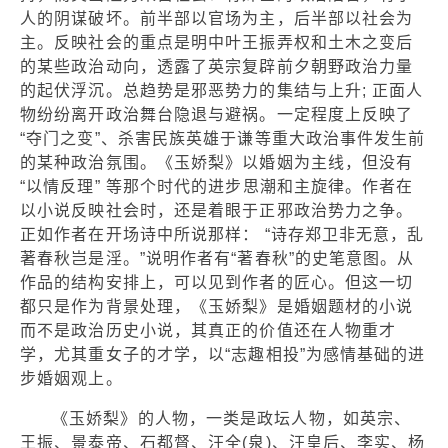
人的阴谋破坏。前半部以官场为主，后半部以社会为
主。反映社会的重点是明中叶王振弄权和土木之变后
的某些政治动向，透露了英宗复辟前夕朝野政治力量
的起伏浮沉。总趋势是邪恶势力的集结与上升; 正面人
物纷纷离开政治舞台隐退与避祸。一定程度上反映了
“夺门之变”、杀害民族英雄于谦等重大政治事件发生前
的某种政治氛围。《玉娇梨》以婚姻为主线，但没有
“以情反理” 等那个时代的进步思潮和主旋律。作者在
以小说反映社会时，还是着眼于正邪政治势力之争。
正如作者在开场诗中所说那样： “诗存郑卫非无意，乱
著春秋岂是淫。”说明作者有“著春秋”的史笔意图。从
作品的结构安排上，可以见到作者的匠心。但这一切
都只是作为背景处理，《玉娇梨》是婚姻题材的小说
而不是政治历史小说，其真正的价值还在人物重才
学，尤其重女子的才学，以“志趣相投”为感情基础的进
步婚姻观上。
《玉娇梨》的人物，一类是政坛人物，如英宗、
王振、景泰帝、石都督、汪全(泉)、汪皇后、李实、杨