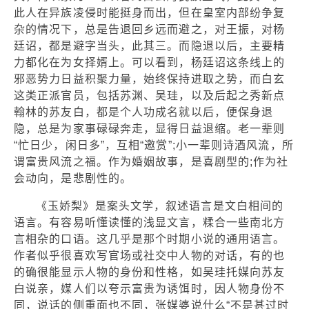
此人在异族凌侵时能挺身而出，但在皇室内部纷争复
杂的情况下，总是告退回乡远而避之，对王振，对杨
廷诏，都是避字当头，此其三。而隐退以后，主要精
力都化在为女择婿上。可以看到，杨廷诏这条线上的
邪恶势力日益积聚力量，始终保持进取之势，而白玄
这类正派官员，包括苏渊、吴珪，以及后起之秀新点
翰林的苏友白，都是个人功成名就以后，便保身退
隐，总是为家事碌碌奔走，显得日益退缩。老一辈则
“忙日少，闲日多”，互相“邀赏”;小一辈则诗酒风流，所
谓富贵风流之福。作为婚姻故事，是喜剧型的;作为社
会动向，是悲剧性的。
《玉娇梨》是案头文学，叙述语言是文白相间的
语言。有容易听懂读懂的浅显文言，糅合一些南北方
言相杂的口语。这几乎是那个时期小说的通用语言。
作者似乎很喜欢写官场或社交中人物的对话，有的也
的确很能显示人物的身份和性格，如吴珪托媒向苏友
白说亲，媒人们以夸示富贵为诱饵时，因人物身份不
同，说话的侧重面也不同，张媒婆说什么“不是甚过时