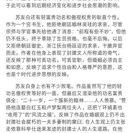
于此可以看到后期经济变化和进步社会思潮的影响。
苏友白还有轻富贵功名和傲视权贵的耿直个性。
作为一个穷书生，他拒绝朝廷翰林吴珪的求亲，尽管
宗师与学官事先给他通了消息：“前程有些不妙”，但他
仍不低头，终于革除了生员资格，也毫不后悔。以后
又拒绝朝廷御史、浙江抚台杨廷诏的求亲，干脆弃官
而走。作者在他身上表现了封建文人所称道的骨气，
还反映了那种可丢功名，可丢官职，但婚姻必须自主
和如愿，反映了追求个性自由和人格尊严的意愿，这
也是个时代进步思想的反映。
苏友白身上也有不少败笔。作品虽然写了他的轻
功名傲权贵等好的一面，但最后又渲染他的功名富贵
俱全：“二十一岁，一个簇新的翰林……人人羡慕。”赞
扬他连娶白红玉和卢梦梨两位夫人，还把丫环嫣素也
“收用了”的“风流之福”。反映了作品在婚姻观上仍不出
封建社会腐朽的一夫多妻制的窠臼; 在人生观上仍主张
走依靠科举仕途来发迹的封建士人的人生道路。在他