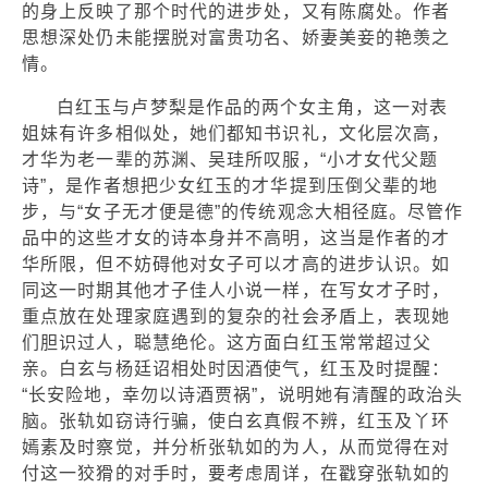
的身上反映了那个时代的进步处，又有陈腐处。作者
思想深处仍未能摆脱对富贵功名、娇妻美妾的艳羡之
情。
白红玉与卢梦梨是作品的两个女主角，这一对表
姐妹有许多相似处，她们都知书识礼，文化层次高，
才华为老一辈的苏渊、吴珪所叹服，“小才女代父题
诗”，是作者想把少女红玉的才华提到压倒父辈的地
步，与“女子无才便是德”的传统观念大相径庭。尽管作
品中的这些才女的诗本身并不高明，这当是作者的才
华所限，但不妨碍他对女子可以才高的进步认识。如
同这一时期其他才子佳人小说一样，在写女才子时，
重点放在处理家庭遇到的复杂的社会矛盾上，表现她
们胆识过人，聪慧绝伦。这方面白红玉常常超过父
亲。白玄与杨廷诏相处时因酒使气，红玉及时提醒：
“长安险地，幸勿以诗酒贾祸”，说明她有清醒的政治头
脑。张轨如窃诗行骗，使白玄真假不辨，红玉及丫环
嫣素及时察觉，并分析张轨如的为人，从而觉得在对
付这一狡猾的对手时，要考虑周详，在戳穿张轨如的