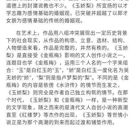
道德上的封建说教也不少。《玉娇梨》所宣扬的以才
学志趣为感情基础的婚姻观，已突破并超越了以郎才
女貌为感情基础的传统的婚姻观。
在艺术上，作品用八组冲突展现出一定历史背景
下的社会现实，从作品的构思、立意、选材、结构、
人物塑造来看，作品是完整的，井然有秩的。《玉娇
梨》是直接受《金瓶梅》影响的文人创作小说之一，
连题目也学《金瓶梅》，运用三个人名的一个字来组
合：“玉”是白红玉的“玉”，“娇”是白红玉一度化名为吴
无娇的“娇”，“梨”则是指卢梦梨的“梨”。不同的是《金
瓶梅》的内容是依傍《水浒传》的情节而生发之，
《玉娇梨》则完全是作者自己独立构筑的情节。在那
个时代，《玉娇梨》和《金瓶梅》一样，是一种新型
的文学现象，随之而来的是清代文人自创小说的高潮
直至《红楼梦》等杰作的出现，《玉娇梨》等世情小
说正是为那个高潮的到来而起过渡和铺垫作用。