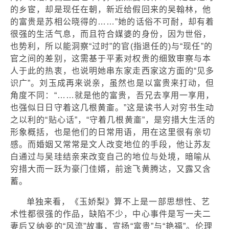
的乡宦，却是现任在朝，新近给假回来的吴翰林，他
的富贵是苏相公晓得的……”她的话俗不可耐，却有着
很强的生活气息，而且符合媒婆的身份，因为世俗，
也势利，所以能洞察“过时”的官(指退任的)与“现任”的
官之间的差别，这需基于平素对权贵的细致审察与本
人于此的热衷，也说明她串东家走西家这方面的“见多
识广”。刘玉成再来说亲，虽然也是以富贵来打动，但
角度不同：“……就是他的富贵，吾兄去享用一享用，
也强似日日守着这几根黄齑。”这是读书人对穷书生动
之以利的“贴心话”，“守着几根黄齑”，是穷措大生活的
形象概括，也是他们的日常用语，用在这里很有亲切
感。而婚姻又常常是文人改变地位的手段，他让苏友
白通过与吴珪结亲来改变自己的地位与处境，暗喻从
穷措大而一跃为豪门佳婿，前途飞黄腾达，又露又含
蓄。
单独来看，《玉娇梨》算不上是一部思想性、艺
术性都很强的作品，缺陷不少，中心事件是写一夫二
妻后又纳妾的“风流”故事，宣扬“富贵”与“艳福”。伦理