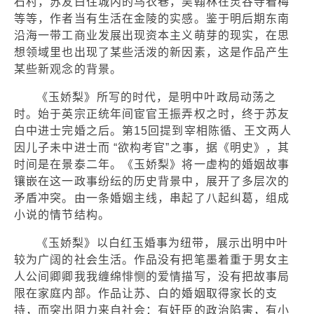
石村，苏友白住城内的乌衣巷，吴翰林在灵谷寺看梅
等等，作者当有生活在金陵的实感。鉴于明后期东南
沿海一带工商业发展出现资本主义萌芽的现实，在思
想领域里也出现了某些活泼的新因素，这是作品产生
某些新观念的背景。
《玉娇梨》所写的时代，是明中叶政局动荡之
时。始于英宗正统年间宦官王振弄权之时，终于苏友
白中进士完婚之后。第15回提到宰相陈循、王文两人
因儿子未中进士而 “欲构考官”之事，据《明史》，其
时间是在景泰二年。《玉娇梨》将一虚构的婚姻故事
镶嵌在这一政事纷纭的历史背景中，展开了多层次的
矛盾冲突。由一条婚姻主线，串起了八起纠葛，组成
小说的情节结构。
《玉娇梨》以白红玉婚事为纽带，展示出明中叶
较为广阔的社会生活。作品没有把笔墨着重于男女主
人公间卿卿我我缠绵悱恻的爱情描写，没有把故事局
限在家庭内部。作品让苏、白的婚姻取得家长的支
持，而突出阻力来自社会：有奸臣的政治陷害，有小