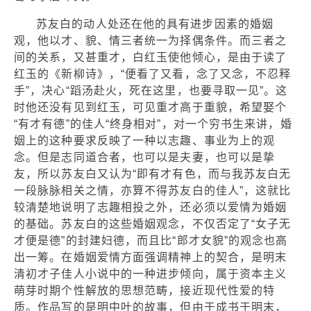
苏友白的动人处还在他的具有进步因素的婚姻
观，他以才、貌、情三者统一为择偶条件。而三者之
间的关系，又甚重才，白红玉使他倾心，是由于读了
红玉的《新柳诗》，“便看了又看，念了又念，不忍释
手”，决心“蹈汤赴火，死在这里，也要寻取一见”。这
时他还没有见到红玉，可见重才高于重貌，希望娶个
“有才有德”的佳人“终身相对”，对一个穷书生来讲，婚
姻上的这种要求反映了一种以志趣、事业为上的观
念。但是志同道合者，也可以是夫妻，也可以是挚
友，所以苏友白又认为“即有才有色，而与我苏友白无
一段脉脉相关之情，亦算不得苏友白的佳人”，这就比
较清楚地说明了志趣相投之外，还必须以爱情为婚姻
的基础。苏友白的这些婚姻观念，不仅否定了“女子无
才便是德”的封建妇德，而且比“郎才女貌”的观念也高
出一筹。在婚姻爱情方面强调精神上的契合，是明末
清初才子佳人小说中的一种进步倾向，属于资本主义
萌芽时期个性解放的思想范畴，接近现代性爱的特
质。作品写的是明中叶的故事，但由于成书于明末，