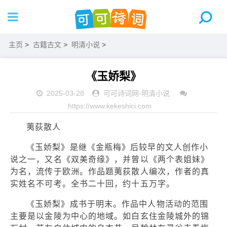
主页
>
古籍古文
>
明清小说
>
《玉娇梨》
2025-03-28
可可诗词网
-
明清小说
https://www.kekeshici.com
荑荻散人
《玉娇梨》是继《金瓶梅》后较早的文人创作小
说之一，又名《双美奇缘》，并曾以《两个表姐妹》
为名，流传于欧洲。作品题荑荻散人编次，作者的真
实姓名不可考。全书二十回，约十五万字。
《玉娇梨》成书于明末。作品中人物活动的范围
主要是以金陵为中心的地域。如白玄住金陵城外的锦