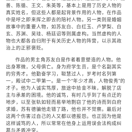
善、陈循、王文、朱英等，基本上是用了历史人物的
真实姓名，但这些人都是起背景作用的人物，在作品
中是呼之即来挥之即去的陪衬人物。另一类则是婚姻
故事中的重要人物，如苏友白、白红玉、卢梦梨、白
玄、苏渊、吴珪、杨廷诏等则属虚构。当然虚构的人
物也大都各自归附于有关历史人物的阵营，以示其政
治上的正邪褒贬。
作品的男主角苏友白是作者着意塑造的人物。他
出身寒微，父母俱亡。身为府学生员，是个名副其实
的穷秀才。他勤奋学习，聪慧过人，岁考时名列第
一，殿试中二甲第一。是一个“年少才高，人物俊秀”的
才子。他为人诚实笃厚，旅途中拾金不昧，解脱了店
主与承差的困境。他的诚笃，有时几乎到了有点迂的
地步，以至张轨如轻而易举地剽窃了他的诗而到白府
求婚，苏有德骗他走错了路，他也并不觉察。最后对
这两个伤害过自己的人又都以德报怨。也正因为他是
这样诚笃的人，所以常常在他身上运用误会法构成纠
葛与矛盾冲突。