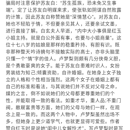
骗局时注意保护苏友白：“苏生孤族，恐未免又生事
端”。定了让苏友白明媒来求，使张轨如阴谋自然败露
的计策，因此苏友白称赞她是“深情慧心”。对苏友白，
她也不轻陷于情，不但要亲见其人，还要亲试文墨，
进行直接了解。白玄夫人早逝，“内中大小事俱是红玉
小姐主持。就是白公外面有事，也要与小姐商量”。这
位十七八岁的姑娘是那样的稳重矜持、有胆有识。既
非那种整天吟诗摘句不接触实际的高士，亦非头脑里
只懂一个“情”字的佳人。卢梦梨则颇有几分侠骨义胆，
是个勇敢豪爽的女子。能于苏友白患难时识人，女扮
男装结为知己;倾囊资助，自许婚姻。在她身上女子独
立的人格和个性相当强烈。这两个女子在婚姻上都有
自己的标准和看法，与其说她们并不反对父母之命，
媒妁之言，倒不如说她们的父母都更尊重她们的个
性，并能取得一致的看法。如重才华，重人品;不重门
阀，敝屣富贵等方面，她们的父母与她们一样，在观
念上是一致的。而这两个人物中，卢梦梨虽然出场不
多，但她身上更少道学气，也就更显得可爱些。作者
赞白红玉时是说她“闺中儿女解怜才”，写卢梦梨时是写