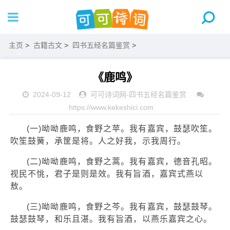
主页
>
古籍古文
>
四书五经名篇鉴赏
>
《鹿鸣》
2024-09-12
可可诗词网
-
四书五经名篇鉴赏
https://www.kekeshici.com
(一)呦呦鹿鸣，食野之苹。我有嘉宾，鼓瑟吹笙。
吹笙鼓簧，承筐是将。人之好我，示我周行。
(二)呦呦鹿鸣，食野之蒿。我有嘉宾，德音孔昭。
视民不恌，君子是则是效。我有旨酒，嘉宾式燕以
敖。
(三)呦呦鹿鸣，食野之芩。我有嘉宾，鼓瑟鼓琴。
鼓瑟鼓琴，和乐且湛。我有旨酒，以燕乐嘉宾之心。