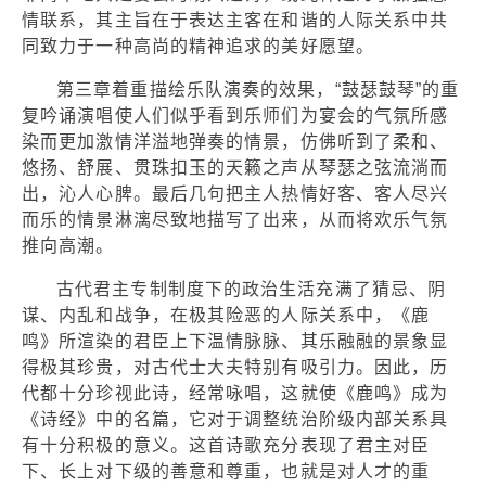
情联系，其主旨在于表达主客在和谐的人际关系中共
同致力于一种高尚的精神追求的美好愿望。
第三章着重描绘乐队演奏的效果，“鼓瑟鼓琴”的重
复吟诵演唱使人们似乎看到乐师们为宴会的气氛所感
染而更加激情洋溢地弹奏的情景，仿佛听到了柔和、
悠扬、舒展、贯珠扣玉的天籁之声从琴瑟之弦流淌而
出，沁人心脾。最后几句把主人热情好客、客人尽兴
而乐的情景淋漓尽致地描写了出来，从而将欢乐气氛
推向高潮。
古代君主专制制度下的政治生活充满了猜忌、阴
谋、内乱和战争，在极其险恶的人际关系中，《鹿
鸣》所渲染的君臣上下温情脉脉、其乐融融的景象显
得极其珍贵，对古代士大夫特别有吸引力。因此，历
代都十分珍视此诗，经常咏唱，这就使《鹿鸣》成为
《诗经》中的名篇，它对于调整统治阶级内部关系具
有十分积极的意义。这首诗歌充分表现了君主对臣
下、长上对下级的善意和尊重，也就是对人才的重