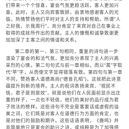
们带来一个个惊喜，宴会气氛更趋活跃，客人更加兴
奋。此时，主人又向宾客致辞，由衷地感谢客人的光
临，热情赞扬他们平时对主人的支持和帮助。所谓“人
之好我，示我周行”，充分肯定了来宾对自己在事业上
取得的成就所作出的贡献。主人的慷慨和诚挚致谢更
加加深了主客之间的情谊和关系。
第二章的第一、第三句相同，重复的诗句进一步
渲染了宴会的和洽气氛，更加充分表现了主人的兴高
采烈的心情。第二句句式与前一章相似，而以“蒿”字取
代“苹”字，从而使文字显得错落有致。第四句与第一章
不同，赞扬客人道德高尚(“德音孔昭”)，这就把此诗意
蕴提升到新的境界。主人的祝词表扬来宾、“视民不
恌，君子是则是效”，就是说他们在人民面前显示出庄
重的样子，一点也不轻佻，他们的美好的品行成为君
子效法的榜样。这些诗句不完全是客套话或虚假的溢
美之词，它们既是对客人在道德行为方面的肯定，也
是对他们的鼓励和期许。这些话语表明，《鹿鸣》并
非简单地只是宴会的助兴之诗，或纯粹是为了加强感