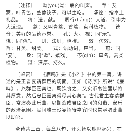
〔注释〕 呦(yōu)呦：鹿的叫声。 苹：艾
蒿，叶青色，茎像筷子，可以生吃。 承筐：指奉上
礼品。 将：送，献。 周行(hánɡ)：大道，引申为
大道理。 蒿：又叫青蒿、香蒿，菊科植物。 德
音：美好的品德声誉。 孔：大。 视：同“示”。
恌：同“佻”。 则：法则，楷模。 效：仿效。
旨：甘美、甜美。 式：语助词，应当。 燕：同
“宴”。 敖：同“遨”，嬉戏。 芩(qín)：草名，蒿类
植物。 湛：深厚、持久。
〔鉴赏〕 《鹿鸣》是《小雅》中的第一篇，讲
述的是王者宴请群臣的场面，正如《诗序》所说“《鹿
鸣》，燕群臣嘉宾也。既饮食之，又实币帛筐篚以将
其厚意，然后忠臣嘉宾得尽其心矣”。古代君主宴请群
臣，常演奏此乐曲，以期造成君臣之间的和谐、安乐
的政治氛围。民间雅士设宴招待嘉宾时也常演唱此曲
以助兴。
全诗共三章，每章八句，开头皆以鹿鸣起兴，在