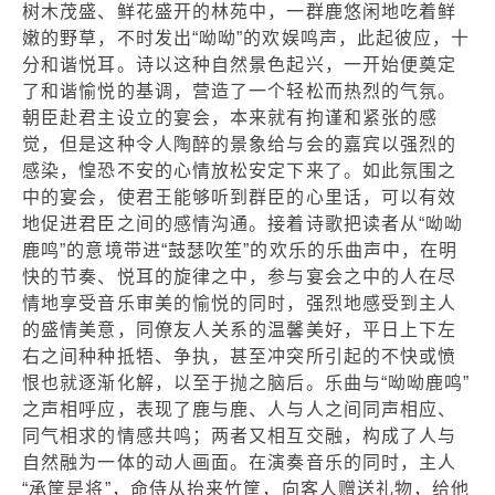
树木茂盛、鲜花盛开的林苑中，一群鹿悠闲地吃着鲜
嫩的野草，不时发出“呦呦”的欢娱鸣声，此起彼应，十
分和谐悦耳。诗以这种自然景色起兴，一开始便奠定
了和谐愉悦的基调，营造了一个轻松而热烈的气氛。
朝臣赴君主设立的宴会，本来就有拘谨和紧张的感
觉，但是这种令人陶醉的景象给与会的嘉宾以强烈的
感染，惶恐不安的心情放松安定下来了。如此氛围之
中的宴会，使君王能够听到群臣的心里话，可以有效
地促进君臣之间的感情沟通。接着诗歌把读者从“呦呦
鹿鸣”的意境带进“鼓瑟吹笙”的欢乐的乐曲声中，在明
快的节奏、悦耳的旋律之中，参与宴会之中的人在尽
情地享受音乐审美的愉悦的同时，强烈地感受到主人
的盛情美意，同僚友人关系的温馨美好，平日上下左
右之间种种抵牾、争执，甚至冲突所引起的不快或愤
恨也就逐渐化解，以至于抛之脑后。乐曲与“呦呦鹿鸣”
之声相呼应，表现了鹿与鹿、人与人之间同声相应、
同气相求的情感共鸣；两者又相互交融，构成了人与
自然融为一体的动人画面。在演奏音乐的同时，主人
“承筐是将”，命侍从抬来竹筐，向客人赠送礼物，给他