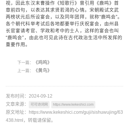
视，因此东汉末曹操作《短歌行》曾引用《鹿鸣》首
章前四句，以表达其求贤若渴的心情。宋朝殿试文武
两榜状元后所设宴会，以及同年团拜，就称“鹿鸣会”。
各个朝代科举考试后各地都要举行庆祝宴会，由州县
长官宴请考官、学政和考中的士人，这样的宴会也叫
“鹿鸣会”，由此也可见此诗在古代政治生活中所发挥的
重要作用。
《鸡鸣》
下一篇：
《黄鸟》
上一篇：
发布时间：2024-09-12
文章来源：
可可诗词网
https://www.kekeshici.com
原文地址：https://www.kekeshici.com/guji/sishuwujing/63
438.html，转载请保留。