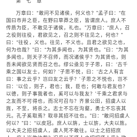
第 七 章
万章曰：“敢问不见诸侯，何义也？”孟子曰：“在
国曰市井之臣，在野曰草莽之臣，皆谓庶人。庶人不
传质为臣，不敢见于诸侯，礼也。”万章曰：“庶人，召
之役则往役，君欲见之，召之则不往见之，何也？”
曰：“往役，义也。往见，不义也。且君之欲见之也，
何为也哉？”曰：“为其多闻也，为其贤也。”曰：“为其
多闻也，则天子不召师，而况诸侯乎？为其贤也，则
吾未闻欲见贤而召之也。缪公亟见于子思，曰：‘古千
乘之国以友士，何如？’子思不悦，曰：‘古之人有言
曰：事之云乎？岂曰友之云乎？’子思之不悦也，岂不
曰：‘以位，则子，君也；我，臣也；何敢与君友也？
以德，则子事我者也，奚可以与我友？’千乘之君求与
之友而不可得也，而况可召与？齐景公田，招虞人以
旌，不至，将杀之。志士不忘在沟壑，勇士不忘丧其
元。孔子奚取焉？取非其招不往也。”曰：“敢问招虞人
何以？”曰：“以皮冠。庶人以旃，士以旂，大夫以旌。
以大夫之招招虞人，虞人死不敢往。以士之招招庶