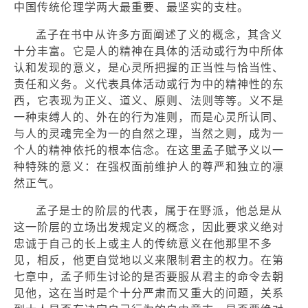
中国传统伦理学两大最重要、最坚实的支柱。
孟子在书中从许多方面阐述了义的概念，其含义
十分丰富。它是人的精神在具体的活动或行为中所体
认和发现的意义，是心灵所把握的正当性与恰当性、
责任和义务。义代表具体活动或行为中的精神性的东
西，它表现为正义、道义、原则、法则等等。义不是
一种束缚人的、外在的行为准则，而是心灵所认同、
与人的灵魂完全为一的自然之理，当然之则，成为一
个人的精神依托的根本信念。在这里孟子赋予义以一
种特殊的意义：在强权面前维护人的尊严和独立的凛
然正气。
孟子是士的阶层的代表，属于在野派，他总是从
这一阶层的立场出发规定义的概念，因此要求义绝对
忠诚于自己的长上或主人的传统意义在他那里不多
见，相反，他更自觉地以义来限制君主的权力。在第
七章中，孟子师生讨论的是否要服从君主的命令去朝
见他，这在当时是个十分严肃而又重大的问题，关系