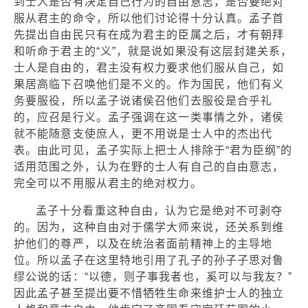
到士人是否有决定自己行为的自由意志，是否要绝对
服从君主的命令，所以他们讨论得十分认真。孟子首
先提出自由民只有在成为君主的臣属之后，才有朝拜
和听命于君主的“义”，就是说如果没有这层封建关系，
士人是自由的，君主没有权力要求他们服从自己，如
果居高临下召唤他们是不义的。作为国民，他们有义
务要服役，所以孟子说诸侯召他们去服役是合乎礼
的，应召是行义。孟子强调在这一类事情之外，诸侯
就不能随意支使庶人，更不用说是士人中的杰出代
表。由此可见，孟子实际上把士人排除于“君为臣纲”的
适用范围之外，认为在野的士人有自己的自由意志，
完全可以不用服从君主的绝对权力。
孟子十分看重这种自由，认为它是绝对不可剥夺
的。因为，这种自由对于儒学大师来说，还关系到维
护他们的尊严，以及在统治者面前精神上的主导地
位。所以孟子在这里特地引用了孔子的孙子子思对鲁
缪公说的话：“以德，则子事我者也，奚可以与我友？”
因此孟子甚至提出要不惜牺牲生命来维护士人的独立