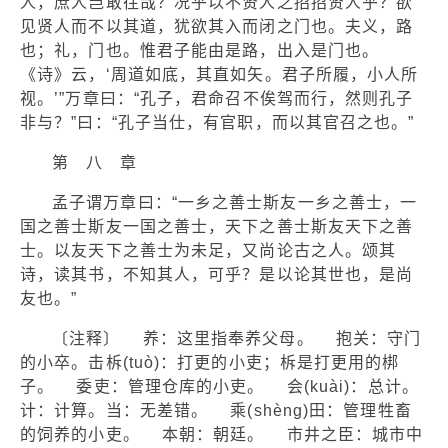
人，庶人岂敢往哉？况乎以不贤人之招招贤人乎？欲
见贤人而不以其道，犹欲其入而闭之门也。夫义，路
也；礼，门也。惟君子能由是路，出入是门也。
《诗》云，‘周道如底，其直如矢。君子所履，小人所
视。’”万章曰：“孔子，君命召不俟驾而行，然则孔子
非与？”曰：“孔子当仕，有官职，而以其官召之也。”
第 八 章
孟子谓万章曰：“一乡之善士斯友一乡之善士，一
国之善士斯友一国之善士，天下之善士斯友天下之善
士。以友天下之善士为未足，又尚论古之人。颂其
诗，读其书，不知其人，可乎？是以论其世也，是尚
友也。”
〔注释〕 养：这里指奉养父母。 抱关：守门
的小卒。击柝(tuò)：打更的小吏；柝是打更用的梆
子。 委吏：管理仓库的小吏。 会(kuài)：总计。
计：计算。当：无差错。 乘(shènɡ)田：管理牲畜
的饲养的小吏。 本朝：朝廷。 市井之臣：城市中