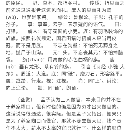
的臣民。 野、草莽：都指乡村。 传质：指见面之
前先通过通报者送进见面礼。庶人的见面礼为鹜
(wù)，也就是家鸭。 缪公：鲁穆公。子思：孔子的
孙子。 事：事奉。云乎：表示疑问的语气。 田：
打猎。 虞人：看守苑囿的小吏。旌：有羽毛装饰的
旌旗。按照礼仪规定，国君田猎时招虞人应当用皮
冠，而不是用旌。 不忘在沟壑：不怕死无葬身之
地，抛尸于山沟。 元：头。不忘丧其元：不怕掉脑
袋。 旃(zhān)：用帛做的赤色曲柄的旗。 旂
(qí)：画有龙形、系有铃的旗。 引自《诗经·小雅·大
东》。周道：大道。底：同“砥”，磨刀石，形容路平。
履：践踏，行走。视：注视。 尚：同“上”。尚论：
向上追论。 颂：同“诵”，朗诵。
〔鉴赏〕 孟子认为士人做官，本来目的并不在
于养家糊口，但有时也的确是因为穷才出来做官的。
这话说得很通达，很实际。但是孟子又指出，如果只
是为了养家糊口而做官，那就不要去做大官，找个责
任不太大，薪水不太高的官职就行了。什么样的职位