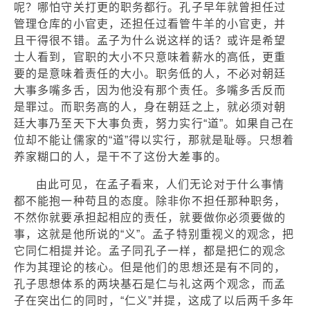
呢？哪怕守关打更的职务都行。孔子早年就曾担任过
管理仓库的小官吏，还担任过看管牛羊的小官吏，并
且干得很不错。孟子为什么说这样的话？或许是希望
士人看到，官职的大小不只意味着薪水的高低，更重
要的是意味着责任的大小。职务低的人，不必对朝廷
大事多嘴多舌，因为他没有那个责任。多嘴多舌反而
是罪过。而职务高的人，身在朝廷之上，就必须对朝
廷大事乃至天下大事负责，努力实行“道”。如果自己在
位却不能让儒家的“道”得以实行，那就是耻辱。只想着
养家糊口的人，是干不了这份大差事的。
由此可见，在孟子看来，人们无论对于什么事情
都不能抱一种苟且的态度。除非你不担任那种职务，
不然你就要承担起相应的责任，就要做你必须要做的
事，这就是他所说的“义”。孟子特别重视义的观念，把
它同仁相提并论。孟子同孔子一样，都是把仁的观念
作为其理论的核心。但是他们的思想还是有不同的，
孔子思想体系的两块基石是仁与礼这两个观念，而孟
子在突出仁的同时，“仁义”并提，这成了以后两千多年