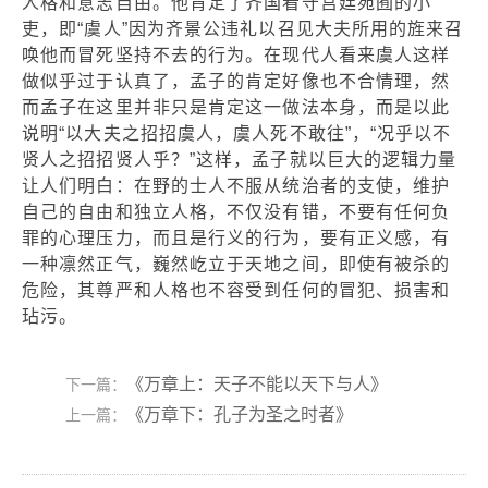
人格和意志自由。他肯定了齐国看守宫廷苑囿的小
吏，即“虞人”因为齐景公违礼以召见大夫所用的旌来召
唤他而冒死坚持不去的行为。在现代人看来虞人这样
做似乎过于认真了，孟子的肯定好像也不合情理，然
而孟子在这里并非只是肯定这一做法本身，而是以此
说明“以大夫之招招虞人，虞人死不敢往”，“况乎以不
贤人之招招贤人乎？”这样，孟子就以巨大的逻辑力量
让人们明白：在野的士人不服从统治者的支使，维护
自己的自由和独立人格，不仅没有错，不要有任何负
罪的心理压力，而且是行义的行为，要有正义感，有
一种凛然正气，巍然屹立于天地之间，即使有被杀的
危险，其尊严和人格也不容受到任何的冒犯、损害和
玷污。
《万章上：天子不能以天下与人》
下一篇：
《万章下：孔子为圣之时者》
上一篇：