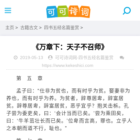
主页
>
古籍古文
>
四书五经名篇鉴赏
>
《万章下：天子不召师》
2019-05-13
可可诗词网
-
四书五经名篇鉴赏
https://www.kekeshici.com
第 五 章
孟子曰：“仕非为贫也，而有时乎为贫。娶妻非为
养也，而有时乎为养。为贫者，辞尊居卑，辞富居
贫。辞尊居卑，辞富居贫，恶乎宜乎？抱关击柝。孔
子尝为委吏矣，曰：‘会计当而已矣。’尝为乘田矣，
曰：‘牛羊茁壮长而已矣。’位卑而言高，罪也。立乎人
之本朝而道不行，耻也。”