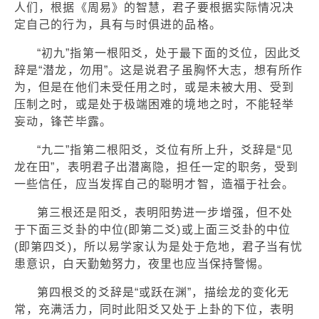
人们，根据《周易》的智慧，君子要根据实际情况决
定自己的行为，具有与时俱进的品格。
“初九”指第一根阳爻，处于最下面的爻位，因此爻
辞是“潜龙，勿用”。这是说君子虽胸怀大志，想有所作
为，但是在他们未受任用之时，或是未被大用、受到
压制之时，或是处于极端困难的境地之时，不能轻举
妄动，锋芒毕露。
“九二”指第二根阳爻，爻位有所上升，爻辞是“见
龙在田”，表明君子出潜离隐，担任一定的职务，受到
一些信任，应当发挥自己的聪明才智，造福于社会。
第三根还是阳爻，表明阳势进一步增强，但不处
于下面三爻卦的中位(即第二爻)或上面三爻卦的中位
(即第四爻)，所以易学家认为是处于危地，君子当有忧
患意识，白天勤勉努力，夜里也应当保持警惕。
第四根爻的爻辞是“或跃在渊”，描绘龙的变化无
常，充满活力，同时此阳爻又处于上卦的下位，表明