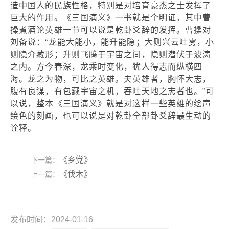
造中国人的民族性格，特别是对培育豪杰之士发挥了
巨大的作用。《三国演义》一书就是个明证，其中曹
操煮酒论英雄一节可以说是乾卦爻辞的发挥。曹操对
刘备说：“龙能大能小，能升能隐；大则兴云吐雾，小
则隐介藏形；升则飞腾于宇宙之间，隐则潜伏于波涛
之内。方今春深，龙乘时变化，犹人得志而纵横四
海。龙之为物，可比之英雄。夫英雄者，胸怀大志，
腹有良谋，有包藏宇宙之机，吞吐天地之志者也。”可
以说，整本《三国演义》就是对这样一些英雄的绘声
绘色的刻画，也可以说是对乾卦全部卦爻辞最生动的
诠释。
《乡党》
下一篇：
《伐木》
上一篇：
发布时间：2024-01-16