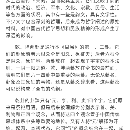
从上古流传下来的，因而极其宝贵。它们反映了商周
时代的政治、经济、军事、文化、宗教、民俗、生活
等各方面的状况。其中有一些是韵文，具有文学性。
不少文字包含深刻的哲理，后来成为哲学阐述的原始
材料，对中国古代哲学思想和民族精神的形成产生了
深远的影响。
乾、坤两卦是通行本《周易》的第一、二卦。它
们的卦象前者六根爻全是阳爻，象征天；后者六根全
是阴爻，象征地。两卦放在一起表现了宇宙的根本法
则：一阴一阳之道。乾、坤两卦放在全书的最前面，
表明它们是六十四卦中最重要的两卦。无论从卦名、
卦象及其象征的事物，还是从卦爻辞来看，这两卦都
可以说构成了全书的总纲。
乾卦的卦辞只有“元、亨、利、贞”四个字，它们原
来是祭祀用语，但是后来被理解为分别表示善、美、
利物和正四个观念，从而将这四个观念置于中国传统
思想体系中头等重要的地位。又有人将“元”解释为开
始，起源，本初状态，它同“气”的概念结合在一起，成