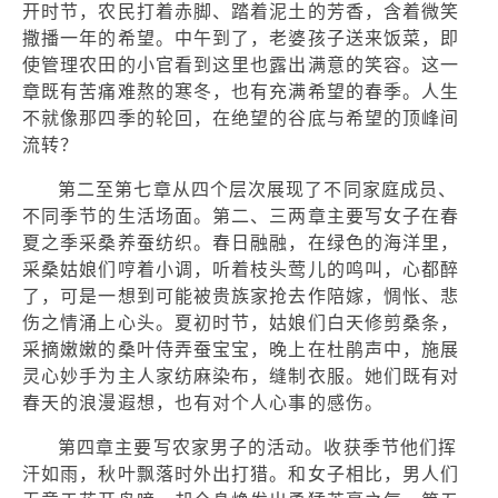
开时节，农民打着赤脚、踏着泥土的芳香，含着微笑
撒播一年的希望。中午到了，老婆孩子送来饭菜，即
使管理农田的小官看到这里也露出满意的笑容。这一
章既有苦痛难熬的寒冬，也有充满希望的春季。人生
不就像那四季的轮回，在绝望的谷底与希望的顶峰间
流转？
第二至第七章从四个层次展现了不同家庭成员、
不同季节的生活场面。第二、三两章主要写女子在春
夏之季采桑养蚕纺织。春日融融，在绿色的海洋里，
采桑姑娘们哼着小调，听着枝头莺儿的鸣叫，心都醉
了，可是一想到可能被贵族家抢去作陪嫁，惆怅、悲
伤之情涌上心头。夏初时节，姑娘们白天修剪桑条，
采摘嫩嫩的桑叶侍弄蚕宝宝，晚上在杜鹃声中，施展
灵心妙手为主人家纺麻染布，缝制衣服。她们既有对
春天的浪漫遐想，也有对个人心事的感伤。
第四章主要写农家男子的活动。收获季节他们挥
汗如雨，秋叶飘落时外出打猎。和女子相比，男人们