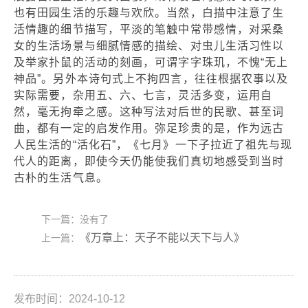
也有田园生活的乐趣与欢欣。当然，白描中注意了生
活情趣的细节描写，平淡的笔触中常带感情，对采桑
女的生活场景与细腻情感的描绘、对虫儿生活习性以
及举家扑鼠的活动的刻画，可谓字字珠玑，不愧“无上
神品”。另外本诗句式上不拘四言，往往根据农事以及
实际需要，杂用五、六、七言，灵活多变，运用自
然，毫无拘牵之感。这种写法对后世的民歌、甚至词
曲，都有一定的启发作用。弥足珍贵的是，作为远古
人民生活的“活化石”，《七月》一下子拉近了祖先与现
代人的距离，即使今天仍能使我们真切地感受到当时
古朴的生活气息。
下一篇：没有了
《万章上：天子不能以天下与人》
上一篇：
发布时间：2024-10-12