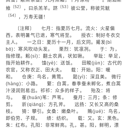
〔52〕
〔53〕
飨
，曰杀羔羊。跻
彼公堂，称彼兕觥
〔54〕
，万寿无疆！
〔注释〕 七月：指夏历七月。流火：火星偏
西，表明暑气已退，寒气将至。 授衣：制好冬衣交
主人。 一之日：夏历十一月，后文同。觱发(bì
bō)：寒风吹动头发。 栗烈：犹凛冽。 于：为，
指修理。耜(sì)：翻土农具，状如锹。 举趾：举足，
指开始耕作。 馌(yè)：送饭。 田畯(jùn)：古代的
农官，又称农正、田大夫。 载：开始。阳：暖
和。 仓庚：鸟名，黄莺。 懿(yì)：深且美。 微行
(hànɡ)：小路。 蘩：白蒿，春季蚕未孵化，煮白蒿
汁浸润则易出。祁祁：众多的样子。 殆及：将
与。 萑(huán)苇：芦苇。 蚕月：三月；条：修
剪。 斨(qiānɡ)：方孔斧。 远扬：又长又高的桑
枝。 猗：攀引。女桑：嫩桑叶。 鵙(jué)：鸟名，
即伯劳、子规。 绩：纺织。 载：又。玄：黑色。
朱：红布。孔阳：非常鲜亮。孔，甚。阳，鲜明，漂