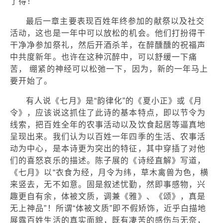
了得！
最后一章主要表现百姓年终参加的献祭以及社交
活动，这也是一年中可以放松的机会。他们打扮得干
干净净参加祭礼，然后开酒杀羊，在醉醺醺的祝福声
中共度新年。也许在这种沉醉中，可以舒缓一下痛
苦， 绷紧的神经可以松弛一下，因为，新的一年马上
要开始了。
有人说《七月》是“韵律化”的《夏小正》或《月
令》，应该说这抓住了此诗的基本特点，即以节令为
线索，把百姓全年的农事活动以及饮食起居等逼真地
呈现出来。我们认为以百姓一年四季的生活、农事活
动为中心，是本诗更为突出的特征，其中穿插了对他
们的喜怒哀乐的描述。陈子展的《诗经直解》写道，
《七月》以“衣食为经，月令为纬，草木禽兽为色，横
来竖去，无不如意。固是叙述忧勤，然即事感物，兴
趣更自有余，体被文质，调兼《雅》、《颂》，真是
无上神品”！所谓“体被文质”即不假矫饰，近乎白描地
展露百姓生活的真实面貌，既有凄苦的感伤与无奈，