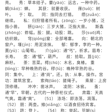
亮。 秀：草本结子。葽(yāo)：远志，一种中药。
蜩(tiáo)：蝉。 其获：就要收获。 萚(tuò)：树
叶。 于：取。 同：指同去打猎。 缵(zuǎn)：
继续。 私：归狩猎者所有。(zōnɡ)：一岁小猪，泛
指小兽。 豜(jiān)：三岁大猪，泛指大兽。 斯螽
(zhōnɡ)：蚱蜢。股：腿。动股：跳。 莎(suō)鸡：
纺织娘。 穹(qiónɡ)窒：全部堵塞。 向：朝北的
窗户。墐(jìn)：用泥涂抹。 郁：郁李，李的一种。
薁(yù)：山葡萄。 介(ɡài)：通“丐”，祈求。眉寿：
长寿。 壶：通“瓠”，葫芦。 叔：拾取。苴(jū)：
麻籽。 荼：苦菜。樗(chū)：木名，臭椿。 重
(tónɡ)：早种晚熟的谷。穋(lù)：晚种早熟的谷。
同：集中。 上：通“尚”，还。执：从事，操作。宫
功：建筑宫室。 索绹(táo)：搓绳子。 乘屋：上房
顶修缮。 冲冲：凿冰声。 凌阴：冰窖。 蚤：
通“早”，早朝，古代的一种祭祀仪式。 肃霜：天高
气爽。霜通“爽”。 〔51〕 涤场：即涤荡，凋落。
〔52〕 朋：两壶。飨(xiǎnɡ)：以酒食招待宾客。
〔53〕 跻：登上。 〔54〕 称：举起。兕觥(sì