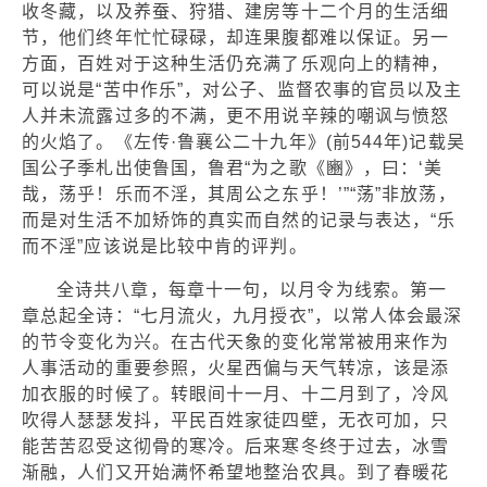
收冬藏，以及养蚕、狩猎、建房等十二个月的生活细
节，他们终年忙忙碌碌，却连果腹都难以保证。另一
方面，百姓对于这种生活仍充满了乐观向上的精神，
可以说是“苦中作乐”，对公子、监督农事的官员以及主
人并未流露过多的不满，更不用说辛辣的嘲讽与愤怒
的火焰了。《左传·鲁襄公二十九年》(前544年)记载吴
国公子季札出使鲁国，鲁君“为之歌《豳》，曰：‘美
哉，荡乎！乐而不淫，其周公之东乎！’”“荡”非放荡，
而是对生活不加矫饰的真实而自然的记录与表达，“乐
而不淫”应该说是比较中肯的评判。
全诗共八章，每章十一句，以月令为线索。第一
章总起全诗：“七月流火，九月授衣”，以常人体会最深
的节令变化为兴。在古代天象的变化常常被用来作为
人事活动的重要参照，火星西偏与天气转凉，该是添
加衣服的时候了。转眼间十一月、十二月到了，冷风
吹得人瑟瑟发抖，平民百姓家徒四壁，无衣可加，只
能苦苦忍受这彻骨的寒冷。后来寒冬终于过去，冰雪
渐融，人们又开始满怀希望地整治农具。到了春暖花