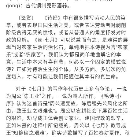
ɡōnɡ)：古代铜制兕形酒器。
〔鉴赏〕 《诗经》中有很多描写劳动人民的篇
章，或者表现田园生活之美，或者表达劳动者对剥削
阶级贪得无厌的愤恨，或者从普通人的角度抒发对时
政的见解。《豳·七月》可以说兼而有之，是难得的展
现当时农家生活的活化石。单纯地把本诗视为言“农家
乐”或者“农家苦”，我们认为都是简单地曲解它的本
意，生活中本来有喜有悲，何必以一个固定的模式说
诗？正如对待活生生的个体，从多方面、多层次的角
度切入，才有可能让我们把握住其本有的真生命。
对于《七月》的写作年代历史上多有争论， 一说
为周公“陈王业”之作，一说为豳人所作。《毛诗·小
序》认为这首诗是“周公遭变故，陈后稷先公风化之所
由，致王业之艰难也”。周公以农耕社会下层百姓生活
的艰难，劝导成王体会创立家业、建国理政的艰辛，
正如朱熹的注释中所记载的，周公以《七月》教导成
王“知稼穑之艰难”。确实诗歌描写了百姓春耕夏作、秋