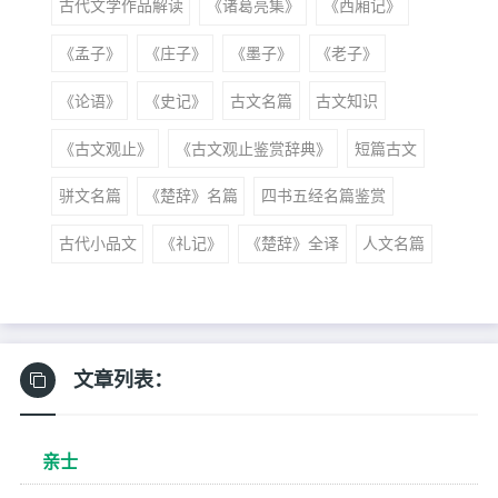
古代文学作品解读
《诸葛亮集》
《西厢记》
《孟子》
《庄子》
《墨子》
《老子》
《论语》
《史记》
古文名篇
古文知识
《古文观止》
《古文观止鉴赏辞典》
短篇古文
骈文名篇
《楚辞》名篇
四书五经名篇鉴赏
古代小品文
《礼记》
《楚辞》全译
人文名篇
文章列表：
亲士