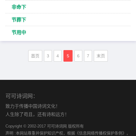
非命下
节葬下
节用中
首页
3
4
5
6
7
末页
可可诗词网：
致力于传播中国诗词文化！
人生除了苟且，还有诗和远方！
Copyright © 2002-2017 可可诗词网 版权所有
声明 :本网站尊重并保护知识产权，根据《信息网络传播权保护条例》，