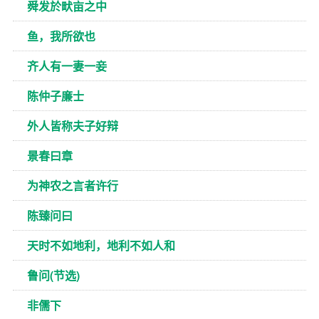
舜发於畎亩之中
鱼，我所欲也
齐人有一妻一妾
陈仲子廉士
外人皆称夫子好辩
景春曰章
为神农之言者许行
陈臻问曰
天时不如地利，地利不如人和
鲁问(节选)
非儒下