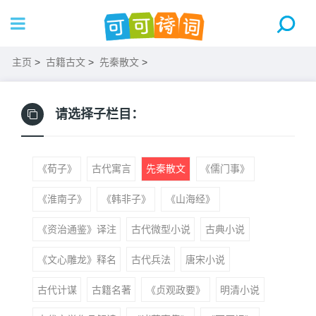
主页
>
古籍古文
>
先秦散文
>
请选择子栏目：
《荀子》
古代寓言
先秦散文
《儒门事》
《淮南子》
《韩非子》
《山海经》
《资治通鉴》译注
古代微型小说
古典小说
《文心雕龙》释名
古代兵法
唐宋小说
古代计谋
古籍名著
《贞观政要》
明清小说