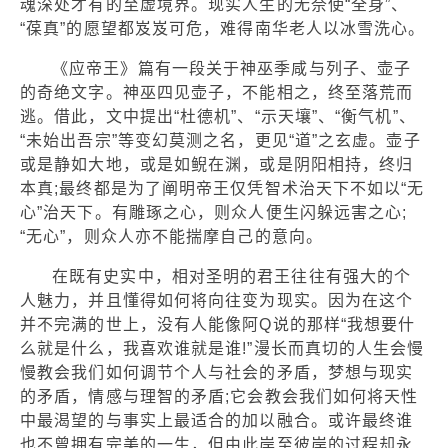
魂深处才有的至虚境界。现实人生的无奈使“全身”、
“葆真”的愿望都岌岌可危，难得南华老人以冰雪洗心。
《应帝王》篇有一段关于神巫季咸与列子、壶子
的奇绝文字。神巫四见壶子，不能相之，终至落荒而
逃。借此，文中提出“杜德机”、“示天壤”、“衡气机”、
“未始出吾宗”等变幻莫测之名，更见“道”之玄虚。壶子
或是静如大地，或是如鲵在渊，或是阴阳相持，终归
本真;最终都是为了阐明帝王仅凭智术治天下不如以“无
心”治天下。有雕琢之心，则众人便生闪躲远害之心;
“无心”，则众人亦不能揣摩自己的意向。
在既有史实中，相对圣明的君王往往有强大的个
人魅力，并且懂得如何将向往变为现实。因为在这个
并不完满的世上，没有人能像阿Q说的那样“我想要什
么就是什么，我喜欢谁就是谁!”漫长而真切的人生会慢
慢教会我们如何调节个人与社会的矛盾，梦想与现实
的矛盾，情感与理智的矛盾;它会教会我们如何将天性
中最渴望的与事实上最适合的加以融合。或许最终谁
也不曾拥有完美的一生，但由此岸至彼岸的过程却永