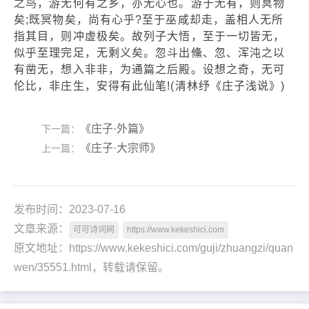
之鸟，游无何有之乡，亦无心也。游于无有，则冥物
矣;既冥物矣，尚有心乎?至于巫咸却走，盖相人无所
指其目，则冲虚极矣。故列子大悟，至于一切皆无，
似乎至理完足，无剩义矣。忽斗出儵、忽、浑沌之以
有凿无，想入非非，为通篇之后殿。设想之奇，无可
伦比，非庄生，安得有此仙笔!(清林纾《庄子浅说》)
《庄子·外篇》
下一篇：
《庄子·大宗师》
上一篇：
发布时间：2023-07-16
文章来源：
可可诗词网
https://www.kekeshici.com
原文地址：https://www.kekeshici.com/guji/zhuangzi/quan
wen/35551.html，转载请保留。