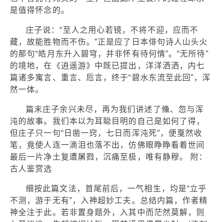
是值得怀念的。
庄子说：“至人之用心若镜，不将不迎，应而不
藏，故能胜物而不伤。”正是应了日本俳句诗人山头火
的那句“皓月东升入碧穹，并非怀有待何情”。“无所待”
的境地，在《逍遥游》中既已提出，洋洋洒洒，内七
篇诸多寓言、重言、卮言，终于“碧水东流至此回”，浑
然一体。
篇末庄子余兴未尽，再为我们讲述了儵、忽与浑
沌的故事。我们本以为耳聪目明的自己是如何了得，
但庄子只一句“日凿一窍，七日而浑沌死”，便戛然收
笔，竟使人连一滴泪也落不出，仿佛眼睁睁看着世间
最后一片净土复遭屠戮，沉痛至极，唯有静穆。 附：
古人鉴赏选
细按此篇文法，首尾前后，一气相生，均是“立乎
不测，游于无有”，入神超妙工夫。总结内篇，作者精
神全注于此。若非置身题外，入其中而茫然莫解，则