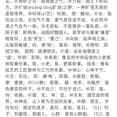
友。㉗莽眇之鸟：指清虚之气。㉘六极：指上下和四
方。㉙圹埌(kuàng làng旷浪)之野：一种旷荡无垠的
虚寂境界。㉚何帠(yì艺)：何故。 感：触动。㉛淡：指
恬淡之境。㉜合气于漠：谓气息恬适不迫，与自然冲
漠之气合为一体。㉝无容私：不容掺杂一毫私意。㉞
阳子居：即杨朱，战国时魏国人。其学说与墨家“兼爱”
相背异，主张“贵生”、“重己”。㉟向疾：如声响之疾，
比喻其敏捷。向，通“响”。 强梁：强悍。㊱物彻：洞
彻万物。 疏明：疏通明达。㊲道：此处指儒家之
“道”。㊳明：圣明。㊴胥易：像官府中供役使的小吏那
样轮番任事。胥，小吏。易，更换职事。 技系：像有
技艺的工匠那样为工巧所系累。㊵怵心：心神不宁。
㊶文：花纹。 田：通“畋”，田猎。㊷猨狙：猕猴。
便：便捷。㊸

(lí离)：狐狸。 藉：拘系。㊹蹴然：面
色骤变的样子。㊺不自己：不归于自己。㊻贷：施。
恃：依赖。㊼莫：无。 举：显。㊽无有：谓至虚的境
界。㊾神巫：占卜甚为灵验的巫者。㊿期：预言。 岁
月旬日：预定的某岁、某月、某旬、某日。〔51〕列
子：列御寇，郑国人。 心醉：谓其心醉服。〔52〕壶