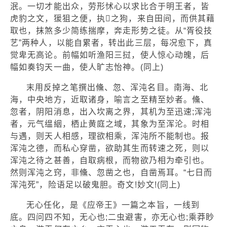
泯。一切才能出众，劳形怵心以求比合于明王者，皆
虎豹之文，猨狙之便，执

之狗，来自田间，而供其藉
取也，抹煞多少简练揣摩，奔走形势之徒。从“胥役技
艺”两种人，以能自累者，转出此三层，每况愈下，真
觉卑无高论。前幅如听渔阳三挝，使人惊心动魄，后
幅如奏钧天一曲，使人旷志怡神。(同上)
末用反掉之笔撰出儵、忽、浑沌名目。南海、北
海，中央地方，近取诸身，喻言之至精至妙者。儵、
忽者，阴阳消息，出入坎离之界，其机为至迅速;浑沌
者，元气缊絪，栖止黄庭之域，其象为至浑沦。时相
与遇，则天人相感，理欲相乘，浑沌所不能制也。报
浑沌之德，而私心穿凿，欲助其生而转速之死，则以
浑沌之待之甚善，自取病根，而物欲乃相为牵引也。
然则浑沌之窍，非儵、忽凿之也，自凿焉耳。“七日而
浑沌死”，险语足以破鬼胆。奇文!妙文!(同上)
无心任化，是《应帝王》一篇之本旨，一线到
底。四问四不知，无心也;二虫避害，亦无心也;乘莽眇