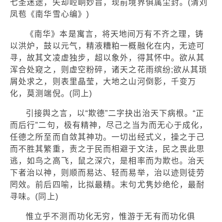
七圣迷途，失却崆峒妙旨，现前境界俱属尘封。(清刘
凤苞《南华雪心编》)
《南华》本是寓言，将天地间万有不齐之理，铸
以洪炉，鼓以元气，精液糟粕一概融化在内，无迹可
寻，故其文凌虚独步，超以象外，得其怀中。欲从其
浑合处窥之，则虚空粉碎，诸天之花雨缤纷;欲从其琐
屑处求之，则表里晶莹，大地之山河倒影，千变万
化，莫测端倪。(同上)
引接舆之言，以“欺德”二字抉出治天下病根。“正
而后行”二句，极有精神，尽己之当为而无心于成化，
任德之所至而自敛其神功。一切出经式义，操之于己
而不胜其繁重，责之于民而相避于文法，民之畏此思
逃，如鸟之高飞，鼠之深穴，是相率而为欺也。治天
下者治以神，则顺而易达、轻而易举，治以迹则徒劳
罔效。前后四喻，比拟最精。末句尤隽妙绝伦，最耐
寻味。(同上)
惟立乎不测而功化无穷，惟游于无有而功化俱