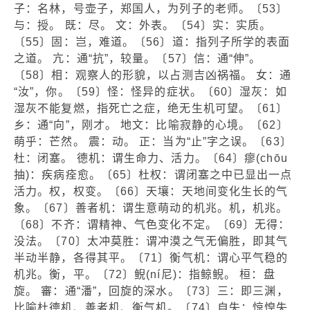
子：名林，号壶子，郑国人，为列子的老师。〔53〕
与：授。 既：尽。 文：外表。〔54〕实：实质。
〔55〕固：岂，难道。〔56〕道：指列子所学的表面
之道。 亢：通“抗”，较量。〔57〕信：通“伸”。
〔58〕相：观察人的形貌，以占测吉凶祸福。 女：通
“汝”，你。〔59〕怪：怪异的症状。〔60〕湿灰：如
湿灰不能复燃，指死亡之症，绝无生机可望。〔61〕
乡：通“向”，刚才。 地文：比喻寂静的心境。〔62〕
萌乎：芒然。 震：动。 正：当为“止”字之误。〔63〕
杜：闭塞。 德机：谓生命力、活力。〔64〕瘳(chōu
抽)：疾病痊愈。〔65〕杜权：谓闭塞之中已显出一点
活力。权，权变。〔66〕天壤：天地间变化生长的气
象。〔67〕善者机：谓生意萌动的机兆。机，机兆。
〔68〕不齐：谓精神、气色变化不定。〔69〕无得：
没法。〔70〕太冲莫胜：谓冲漠之气无偏胜，即其气
半动半静，各得其平。〔71〕衡气机：谓心平气稳的
机兆。衡，平。〔72〕鲵(ní尼)：指鲸鲵。 桓：盘
旋。 審：通“潘”，回旋的深水。〔73〕三：即三渊，
比喻杜德机、善者机、衡气机。〔74〕自失：惊惶失