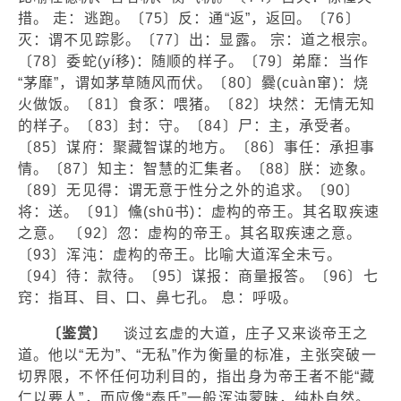
措。 走：逃跑。〔75〕反：通“返”，返回。〔76〕
灭：谓不见踪影。〔77〕出：显露。 宗：道之根宗。
〔78〕委蛇(yí移)：随顺的样子。〔79〕弟靡：当作
“茅靡”，谓如茅草随风而伏。〔80〕爨(cuàn窜)：烧
火做饭。〔81〕食豕：喂猪。〔82〕块然：无情无知
的样子。〔83〕封：守。〔84〕尸：主，承受者。
〔85〕谋府：聚藏智谋的地方。〔86〕事任：承担事
情。〔87〕知主：智慧的汇集者。〔88〕朕：迹象。
〔89〕无见得：谓无意于性分之外的追求。〔90〕
将：送。〔91〕儵(shū书)：虚构的帝王。其名取疾速
之意。 〔92〕忽：虚构的帝王。其名取疾速之意。
〔93〕浑沌：虚构的帝王。比喻大道浑全未亏。
〔94〕待：款待。〔95〕谋报：商量报答。〔96〕七
窍：指耳、目、口、鼻七孔。 息：呼吸。
〔鉴赏〕
谈过玄虚的大道，庄子又来谈帝王之
道。他以“无为”、“无私”作为衡量的标准，主张突破一
切界限，不怀任何功利目的，指出身为帝王者不能“藏
仁以要人”，而应像“泰氏”一般浑沌蒙昧，纯朴自然。