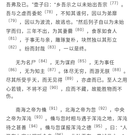
〔77〕
吾弗及已。”壶子曰：“乡吾示之以未始出吾宗
。
〔78〕
吾与之虚而委蛇
，不知其谁何，因以为弟靡
〔79〕
，因以为波流，故逃也。”然后列子自以为未始
〔80〕
学而归，三年不出，为其妻爨
，食豕如食人
〔81〕
，于事无与亲，雕琢复朴，块然独以其形立
〔82〕
〔83〕
。纷而封哉
，一以是终。
〔84〕
〔85〕
无为名尸
，无为谋府
，无为事任
〔86〕
〔87〕
〔88〕
，无为知主
。体尽无穷，而游无朕
。
〔89〕
尽其所受乎天，而无见得
，亦虚而已。至人之用
〔90〕
心若镜，不将不迎
，应而不藏，故能胜物而不
伤。
〔91〕
〔92〕
南海之帝为儵
，北海之帝为忽
，中央
〔93〕
之帝为浑沌
。儵与忽时相与遇于浑沌之地，浑沌
〔94〕
〔95〕
待之甚善
。儵与忽谋报浑沌之德
，曰：“人
〔96〕