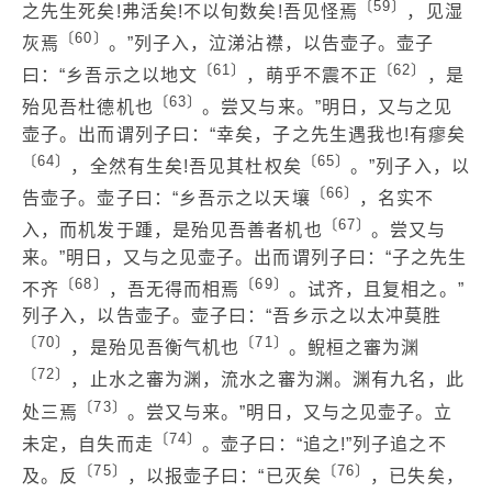
〔59〕
之先生死矣!弗活矣!不以旬数矣!吾见怪焉
，见湿
〔60〕
灰焉
。”列子入，泣涕沾襟，以告壶子。壶子
〔61〕
〔62〕
曰：“乡吾示之以地文
，萌乎不震不正
，是
〔63〕
殆见吾杜德机也
。尝又与来。”明日，又与之见
壶子。出而谓列子曰：“幸矣，子之先生遇我也!有瘳矣
〔64〕
〔65〕
，全然有生矣!吾见其杜权矣
。”列子入，以
〔66〕
告壶子。壶子曰：“乡吾示之以天壤
，名实不
〔67〕
入，而机发于踵，是殆见吾善者机也
。尝又与
来。”明日，又与之见壶子。出而谓列子曰：“子之先生
〔68〕
〔69〕
不齐
，吾无得而相焉
。试齐，且复相之。”
列子入，以告壶子。壶子曰：“吾乡示之以太冲莫胜
〔70〕
〔71〕
，是殆见吾衡气机也
。鲵桓之審为渊
〔72〕
，止水之審为渊，流水之審为渊。渊有九名，此
〔73〕
处三焉
。尝又与来。”明日，又与之见壶子。立
〔74〕
未定，自失而走
。壶子曰：“追之!”列子追之不
〔75〕
〔76〕
及。反
，以报壶子曰：“已灭矣
，已失矣，