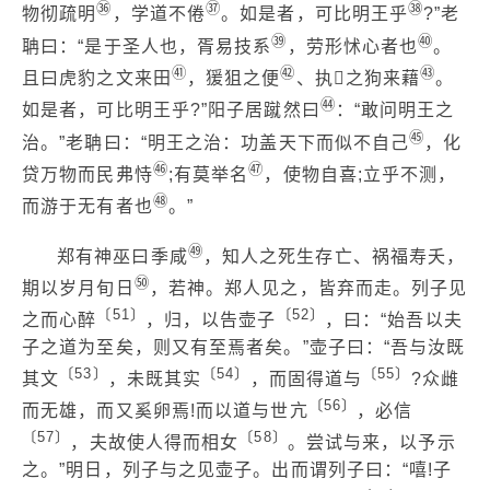
㊱
㊲
㊳
物彻疏明
，学道不倦
。如是者，可比明王乎
?”老
㊴
㊵
聃曰：“是于圣人也，胥易技系
，劳形怵心者也
。
㊶
㊷
㊸
且曰虎豹之文来田
，猨狙之便
、执

之狗来藉
。
㊹
如是者，可比明王乎?”阳子居蹴然曰
：“敢问明王之
㊺
治。”老聃曰：“明王之治：功盖天下而似不自己
，化
㊻
㊼
贷万物而民弗恃
;有莫举名
，使物自喜;立乎不测，
㊽
而游于无有者也
。”
㊾
郑有神巫曰季咸
，知人之死生存亡、祸福寿夭，
㊿
期以岁月旬日
，若神。郑人见之，皆弃而走。列子见
〔51〕
〔52〕
之而心醉
，归，以告壶子
，曰：“始吾以夫
子之道为至矣，则又有至焉者矣。”壶子曰：“吾与汝既
〔53〕
〔54〕
〔55〕
其文
，未既其实
，而固得道与
?众雌
〔56〕
而无雄，而又奚卵焉!而以道与世亢
，必信
〔57〕
〔58〕
，夫故使人得而相女
。尝试与来，以予示
之。”明日，列子与之见壶子。出而谓列子曰：“嘻!子