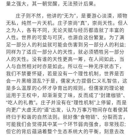
量之强大，其一朝觉醒，无法预计后果。
庄子则不然，他讲的“无为”，是要游心淡漠，顺物
无私，纯然一片天机。庄子崇尚“真”，崇尚天性。但人
之为人，各有不同，无论天赋与经历都造就了丰富的
人性。世界的可爱与可厌，也源自这份繁复。为了满
足一部分人的利益就可能会伤害到另一部分人的利益;
同样为了适应一部分人的天性，就必须牺牲另一部分
人的天性。没有谁的天性更高一筹，在人间如此，当
人与自然相对时亦是如此。所以在一种无序状态下，
我们不禁要怀疑，若是没有一个理性机制，世界是否
会一片黑暗混乱?于是，儒家大力提倡仁义礼智信，这
是多么温厚的心怀才孕育出的规则。但儒家的理论被
运用于王权中，却渐渐变了味，反而成了“封建枷锁”、
“吃人的礼教”。庄子并没有在“理性机制”上停留，而是
向更广大虚无的“道”出发，认为万事万物间存在着使其
终归于和谐的自然法则。就好像“食物链”、分裂而言，
可能我们会觉得其中某一个环节弱肉强食，非常残忍;
但它的背后蕴涵着整个生态系统大的平衡，刻意去改