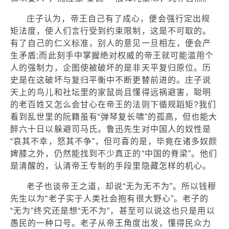
庄子认为，帝王自己有了成心，便会强行定出规
矩法度，使人们言行受到约束限制，这是不可取的。
有了自己的仁义标准，别人的意见一旦相左，便会产
生矛盾;而此刻手中掌握绝对权威的帝王就可能滥用个
人的强制力，企图使被破坏的是非天平复归原位。历
史是在这破坏与复归平衡中不断更替前进的。庄子说
天上的鸟儿和社坛里的家鼠尚且懂得远祸避害，聪明
的老百姓又怎么会甘心在帝王的法则下循规蹈矩?我们
看到乱世里的阮籍虽有“弹琴复长啸”的孤高，但也能大
醉六十日以躲避司马氏。鲁迅先生对中国人的奴性是
“哀其不幸，怒其不争”，但可喜的是，毕竟在诸多奴颜
婢膝之外，仍然能找到不少真正的“中国的脊梁”。他们
是清醒的，认清帝王专制的手段里隐藏怎样的机心。
老子也谈帝王之道，却说“无为无不为”。所以钱穆
先生以为“老子实于人类社会抱有很大野心”。老子的
“无为”终究还是想“无不为”，甚至可以说这也只是用以
愚民的一种口号。老子从帝王角度出发，懂得民众力