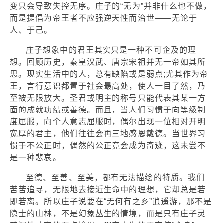
变只会导致失控无序。庄子的“无为”并非什么也不做，
而是提倡为帝王者不应强逆天性而治世——无论于
人、于己。
庄子想象中的君王其实只是一种不可企及的理
想。回顾历史，秦皇汉武、唐宗宋祖并无一帝如其所
思。现实生活中的人，总有缺陷或是弱点;尤其作为帝
王，言行意识都置于社会最高处，使人一目了然，乃
至被无限放大。圣君或明主的称号只能代表其某一方
面的成就功绩或善德。而且，当人们习惯于向等级制
度屈服，向个人意志屈服时，偶尔出现一位相对开明
宽厚的君主，他们往往会再三地感恩戴德。当世界习
惯于不公正时，偶然的公正竟会成为奇迹，这未尝不
是一种悲哀。
至德、至善、至美，都有无法描绘的特质。我们
苦苦追寻，无限地去接近生命中的理想，它却总是若
即若离。所以庄子说要在“无何有之乡”逍遥游，那不是
隐士的山林，不是幻象丛生的情境，而是只有庄子灵