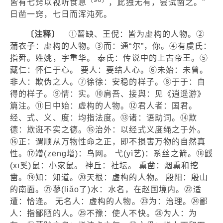
皆有七窍以视听食息
，此独无有，尝试凿之。”
日凿一窍，七日而浑沌死。
〔注释〕
①齧缺、王倪：皆为虚构的人物。②
蒲衣子：虚构的人物。③而：通“尔”，你。④有虞氏：
指舜。姓姚，字重华。 泰氏：传说中的上古帝王。⑤
藏仁：怀仁于心。 要人：要结人心。⑥未始：未曾。
非人：欺伪之人。⑦徐徐：安稳的样子。⑧于于：自
得的样子。⑨情：实。⑩肩吾、接舆：见《逍遥游》
篇注。⑪日中始：虚构的人物。⑫君人者：国君。
经、式、义、度：均指法度。⑬诸：语助词。⑭欺
德：欺诳不实之德。⑮治外：以经式义度绳之于外。
⑯正：谓顺从万物性命之正，即不损害万物的自然真
性。⑰矰(zēng增)：鸟网。 弋(yì艺)：系丝之箭。⑱鼷
(xī奚)鼠：小家鼠。 神丘：社坛。 熏凿：烟熏和挖
凿。⑲知：知道。⑳天根：虚构的人物。 殷阳：殷山
的南面。㉑蓼(liǎo了)水：水名，在赵国境内。㉒适
遭：恰逢。 无名人：虚构的人物。㉓为：治理。㉔鄙
人：指鄙陋的人。㉕不豫：使人不快。㉖为人：为