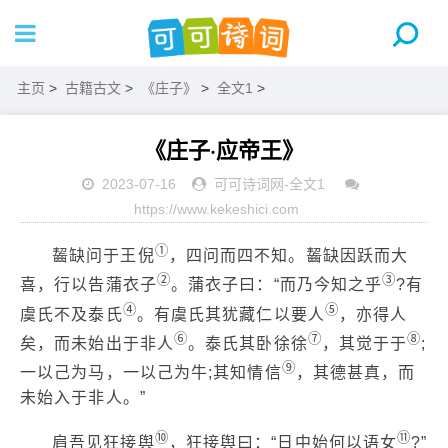
主页
>
古籍古文
>
《庄子》
>
全文1
>
《庄子·应帝王》
2023-07-16
可可诗词网
-
全文1
https://www.kekeshici.com
①
齧缺问于王倪
，四问而四不知。齧缺因跃而大
②
③
喜，行以告蒲衣子
。蒲衣子曰：“而乃今知之乎
?有
④
⑤
虞氏不及泰氏
。有虞氏其犹藏仁以要人
，亦得人
⑥
⑦
⑧
矣，而未始出于非人
。泰氏其卧徐徐
，其觉于于
;
⑨
一以己为马，一以己为牛;其知情信
，其德甚真，而
未始入于非人。”
⑩
⑪
肩吾见狂接舆
，狂接舆曰：“日中始何以语女
?”