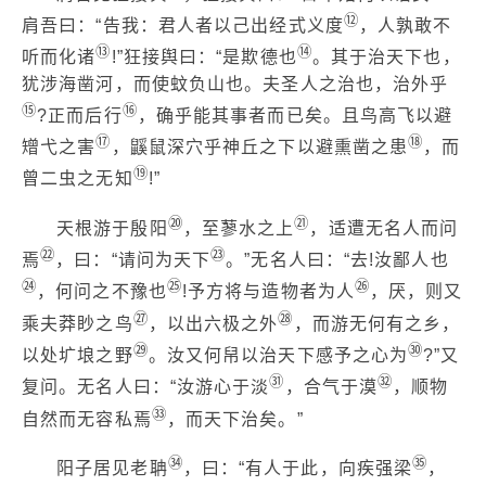
⑫
肩吾曰：“告我：君人者以己出经式义度
，人孰敢不
⑬
⑭
听而化诸
!”狂接舆曰：“是欺德也
。其于治天下也，
犹涉海凿河，而使蚊负山也。夫圣人之治也，治外乎
⑮
⑯
?正而后行
，确乎能其事者而已矣。且鸟高飞以避
⑰
⑱
矰弋之害
，鼷鼠深穴乎神丘之下以避熏凿之患
，而
⑲
曾二虫之无知
!”
⑳
㉑
天根游于殷阳
，至蓼水之上
，适遭无名人而问
㉒
㉓
焉
，曰：“请问为天下
。”无名人曰：“去!汝鄙人也
㉔
㉕
㉖
，何问之不豫也
!予方将与造物者为人
，厌，则又
㉗
㉘
乘夫莽眇之鸟
，以出六极之外
，而游无何有之乡，
㉙
㉚
以处圹埌之野
。汝又何帠以治天下感予之心为
?”又
㉛
㉜
复问。无名人曰：“汝游心于淡
，合气于漠
，顺物
㉝
自然而无容私焉
，而天下治矣。”
㉞
㉟
阳子居见老聃
，曰：“有人于此，向疾强梁
，